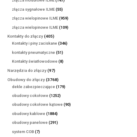
złącza modułowe ILME
147
produktów
55
złącza sygnałowe ILME
55
produktów
959
złącza wielopinowe ILME
959
produktów
109
złącza wielopinowe ILME
109
produktów
405
Kontakty do złączy
405
produktów
346
Kontakty i piny zaciskane
346
produktów
51
kontakty pneumatyczne
51
produktów
8
Kontakty światłowodowe
8
produktów
97
Narzędzia do złączy
97
produktów
3768
Obudowy do złączy
3768
produktów
179
dekle zabezpieczające
179
produktów
1252
obudowy cokołowe
1252
produkty
90
obudowy cokołowe kątowe
90
produktów
1884
obudowy kablowe
1884
produkty
291
obudowy panelowe
291
produktów
7
system COB
7