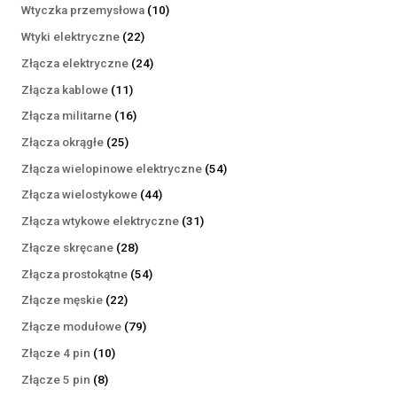
produktów
10
Wtyczka przemysłowa
10
produktów
22
Wtyki elektryczne
22
produkty
24
Złącza elektryczne
24
produkty
11
Złącza kablowe
11
produktów
16
Złącza militarne
16
produktów
25
Złącza okrągłe
25
produktów
54
Złącza wielopinowe elektryczne
54
produkty
44
Złącza wielostykowe
44
produkty
31
Złącza wtykowe elektryczne
31
produktów
28
Złącze skręcane
28
produktów
54
Złącza prostokątne
54
produkty
22
Złącze męskie
22
produkty
79
Złącze modułowe
79
produktów
10
Złącze 4 pin
10
produktów
8
Złącze 5 pin
8