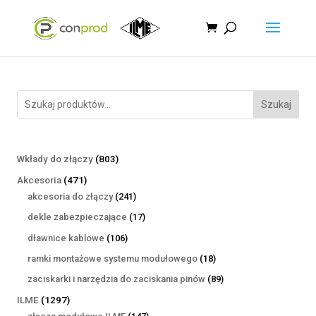
Szukaj
803
Wkłady do złączy
803
produkty
471
Akcesoria
471
produktów
241
akcesoria do złączy
241
produktów
17
dekle zabezpieczające
17
produktów
106
dławnice kablowe
106
produktów
18
ramki montażowe systemu modułowego
18
produktów
89
zaciskarki i narzędzia do zaciskania pinów
89
produktów
1297
ILME
1297
produktów
147