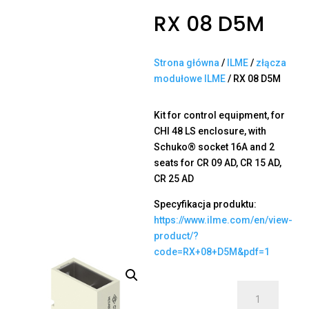
RX 08 D5M
Strona główna
/
ILME
/
złącza
modułowe ILME
/ RX 08 D5M
Kit for control equipment, for
CHI 48 LS enclosure, with
Schuko® socket 16A and 2
seats for CR 09 AD, CR 15 AD,
CR 25 AD
Specyfikacja produktu:
https://www.ilme.com/en/view-
product/?
code=RX+08+D5M&pdf=1
ilość
RX