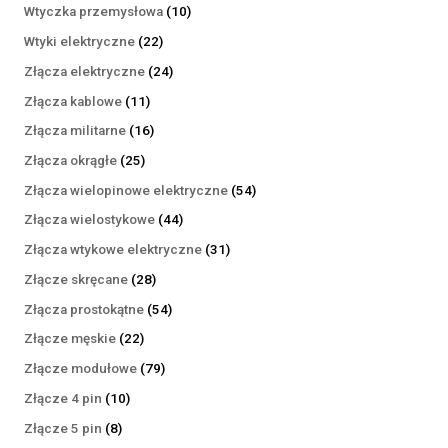
produktów
10
Wtyczka przemysłowa
10
produktów
22
Wtyki elektryczne
22
produkty
24
Złącza elektryczne
24
produkty
11
Złącza kablowe
11
produktów
16
Złącza militarne
16
produktów
25
Złącza okrągłe
25
produktów
54
Złącza wielopinowe elektryczne
54
produkty
44
Złącza wielostykowe
44
produkty
31
Złącza wtykowe elektryczne
31
produktów
28
Złącze skręcane
28
produktów
54
Złącza prostokątne
54
produkty
22
Złącze męskie
22
produkty
79
Złącze modułowe
79
produktów
10
Złącze 4 pin
10
produktów
8
Złącze 5 pin
8