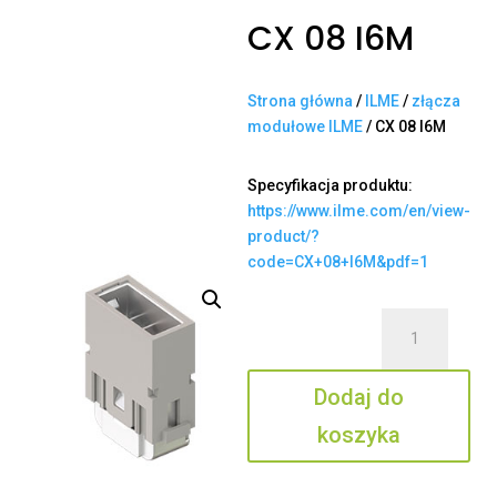
CX 08 I6M
Strona główna
/
ILME
/
złącza
modułowe ILME
/ CX 08 I6M
Specyfikacja produktu:
https://www.ilme.com/en/view-
product/?
code=CX+08+I6M&pdf=1
ilość
CX
08
Dodaj do
I6M
koszyka