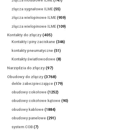
złącza modułowe ILME
147
produktów
55
złącza sygnałowe ILME
55
produktów
959
złącza wielopinowe ILME
959
produktów
109
złącza wielopinowe ILME
109
produktów
405
Kontakty do złączy
405
produktów
346
Kontakty i piny zaciskane
346
produktów
51
kontakty pneumatyczne
51
produktów
8
Kontakty światłowodowe
8
produktów
97
Narzędzia do złączy
97
produktów
3768
Obudowy do złączy
3768
produktów
179
dekle zabezpieczające
179
produktów
1252
obudowy cokołowe
1252
produkty
90
obudowy cokołowe kątowe
90
produktów
1884
obudowy kablowe
1884
produkty
291
obudowy panelowe
291
produktów
7
system COB
7