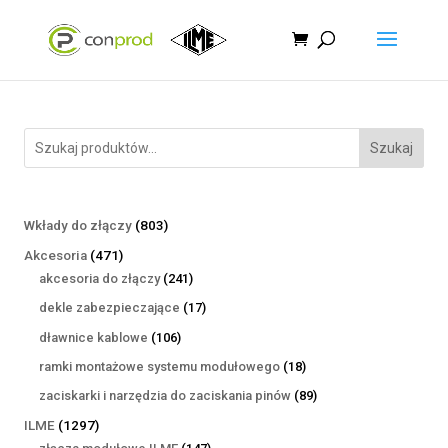
Szukaj
803
Wkłady do złączy
803
produkty
471
Akcesoria
471
produktów
241
akcesoria do złączy
241
produktów
17
dekle zabezpieczające
17
produktów
106
dławnice kablowe
106
produktów
18
ramki montażowe systemu modułowego
18
produktów
89
zaciskarki i narzędzia do zaciskania pinów
89
produktów
1297
ILME
1297
produktów
147