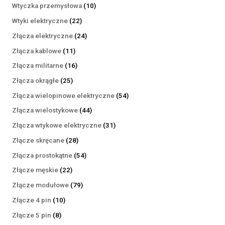
produktów
10
Wtyczka przemysłowa
10
produktów
22
Wtyki elektryczne
22
produkty
24
Złącza elektryczne
24
produkty
11
Złącza kablowe
11
produktów
16
Złącza militarne
16
produktów
25
Złącza okrągłe
25
produktów
54
Złącza wielopinowe elektryczne
54
produkty
44
Złącza wielostykowe
44
produkty
31
Złącza wtykowe elektryczne
31
produktów
28
Złącze skręcane
28
produktów
54
Złącza prostokątne
54
produkty
22
Złącze męskie
22
produkty
79
Złącze modułowe
79
produktów
10
Złącze 4 pin
10
produktów
8
Złącze 5 pin
8