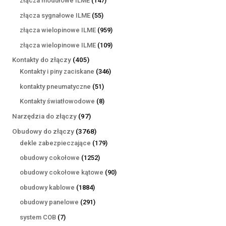
złącza modułowe ILME
147
produktów
55
złącza sygnałowe ILME
55
produktów
959
złącza wielopinowe ILME
959
produktów
109
złącza wielopinowe ILME
109
produktów
405
Kontakty do złączy
405
produktów
346
Kontakty i piny zaciskane
346
produktów
51
kontakty pneumatyczne
51
produktów
8
Kontakty światłowodowe
8
produktów
97
Narzędzia do złączy
97
produktów
3768
Obudowy do złączy
3768
produktów
179
dekle zabezpieczające
179
produktów
1252
obudowy cokołowe
1252
produkty
90
obudowy cokołowe kątowe
90
produktów
1884
obudowy kablowe
1884
produkty
291
obudowy panelowe
291
produktów
7
system COB
7