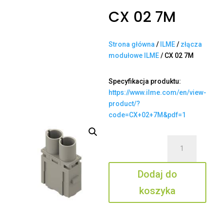
CX 02 7M
Strona główna
/
ILME
/
złącza
modułowe ILME
/ CX 02 7M
Specyfikacja produktu:
https://www.ilme.com/en/view-
product/?
code=CX+02+7M&pdf=1
ilość
CX
02
Dodaj do
7M
koszyka