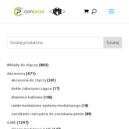
Szukaj
803
Wkłady do złączy
803
produkty
471
Akcesoria
471
produktów
241
akcesoria do złączy
241
produktów
17
dekle zabezpieczające
17
produktów
106
dławnice kablowe
106
produktów
18
ramki montażowe systemu modułowego
18
produktów
89
zaciskarki i narzędzia do zaciskania pinów
89
produktów
1297
ILME
1297
produktów
147