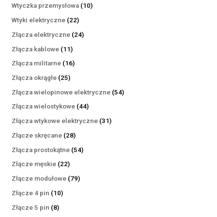
produktów
10
Wtyczka przemysłowa
10
produktów
22
Wtyki elektryczne
22
produkty
24
Złącza elektryczne
24
produkty
11
Złącza kablowe
11
produktów
16
Złącza militarne
16
produktów
25
Złącza okrągłe
25
produktów
54
Złącza wielopinowe elektryczne
54
produkty
44
Złącza wielostykowe
44
produkty
31
Złącza wtykowe elektryczne
31
produktów
28
Złącze skręcane
28
produktów
54
Złącza prostokątne
54
produkty
22
Złącze męskie
22
produkty
79
Złącze modułowe
79
produktów
10
Złącze 4 pin
10
produktów
8
Złącze 5 pin
8