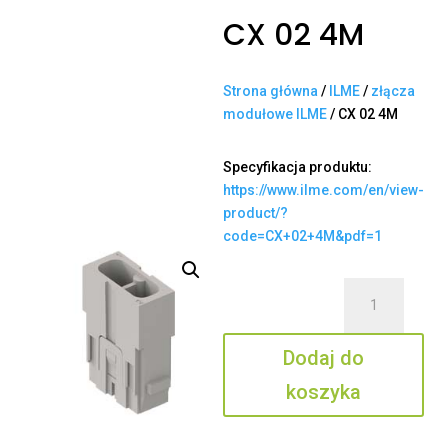
CX 02 4M
Strona główna
/
ILME
/
złącza
modułowe ILME
/ CX 02 4M
Specyfikacja produktu:
https://www.ilme.com/en/view-
product/?
code=CX+02+4M&pdf=1
ilość
CX
02
Dodaj do
4M
koszyka