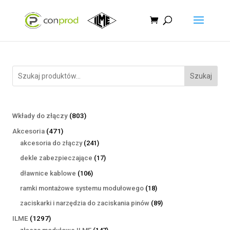
Szukaj
803
Wkłady do złączy
803
produkty
471
Akcesoria
471
produktów
241
akcesoria do złączy
241
produktów
17
dekle zabezpieczające
17
produktów
106
dławnice kablowe
106
produktów
18
ramki montażowe systemu modułowego
18
produktów
89
zaciskarki i narzędzia do zaciskania pinów
89
produktów
1297
ILME
1297
produktów
147