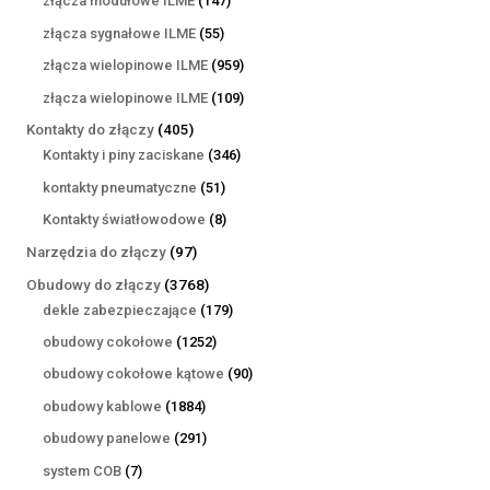
złącza modułowe ILME
147
produktów
55
złącza sygnałowe ILME
55
produktów
959
złącza wielopinowe ILME
959
produktów
109
złącza wielopinowe ILME
109
produktów
405
Kontakty do złączy
405
produktów
346
Kontakty i piny zaciskane
346
produktów
51
kontakty pneumatyczne
51
produktów
8
Kontakty światłowodowe
8
produktów
97
Narzędzia do złączy
97
produktów
3768
Obudowy do złączy
3768
produktów
179
dekle zabezpieczające
179
produktów
1252
obudowy cokołowe
1252
produkty
90
obudowy cokołowe kątowe
90
produktów
1884
obudowy kablowe
1884
produkty
291
obudowy panelowe
291
produktów
7
system COB
7