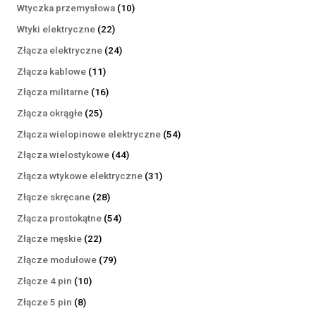
produktów
10
Wtyczka przemysłowa
10
produktów
22
Wtyki elektryczne
22
produkty
24
Złącza elektryczne
24
produkty
11
Złącza kablowe
11
produktów
16
Złącza militarne
16
produktów
25
Złącza okrągłe
25
produktów
54
Złącza wielopinowe elektryczne
54
produkty
44
Złącza wielostykowe
44
produkty
31
Złącza wtykowe elektryczne
31
produktów
28
Złącze skręcane
28
produktów
54
Złącza prostokątne
54
produkty
22
Złącze męskie
22
produkty
79
Złącze modułowe
79
produktów
10
Złącze 4 pin
10
produktów
8
Złącze 5 pin
8