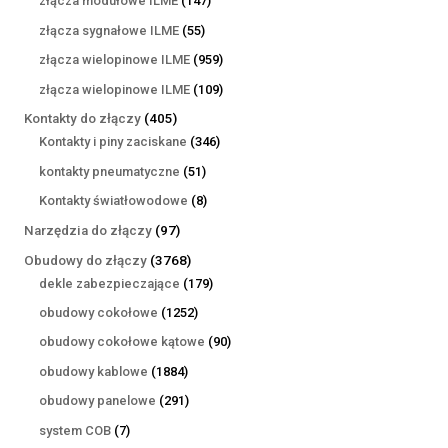
złącza modułowe ILME
147
produktów
55
złącza sygnałowe ILME
55
produktów
959
złącza wielopinowe ILME
959
produktów
109
złącza wielopinowe ILME
109
produktów
405
Kontakty do złączy
405
produktów
346
Kontakty i piny zaciskane
346
produktów
51
kontakty pneumatyczne
51
produktów
8
Kontakty światłowodowe
8
produktów
97
Narzędzia do złączy
97
produktów
3768
Obudowy do złączy
3768
produktów
179
dekle zabezpieczające
179
produktów
1252
obudowy cokołowe
1252
produkty
90
obudowy cokołowe kątowe
90
produktów
1884
obudowy kablowe
1884
produkty
291
obudowy panelowe
291
produktów
7
system COB
7