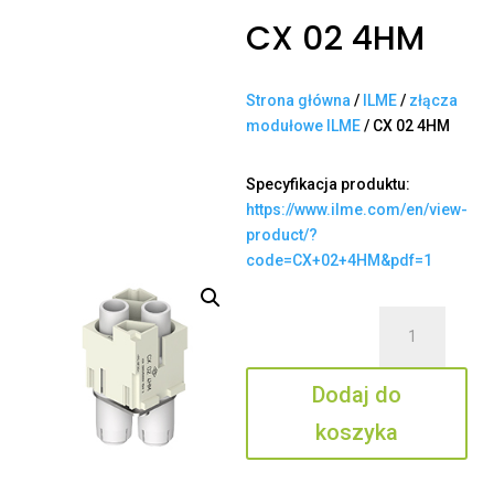
CX 02 4HM
Strona główna
/
ILME
/
złącza
modułowe ILME
/ CX 02 4HM
Specyfikacja produktu:
https://www.ilme.com/en/view-
product/?
code=CX+02+4HM&pdf=1
ilość
CX
02
Dodaj do
4HM
koszyka