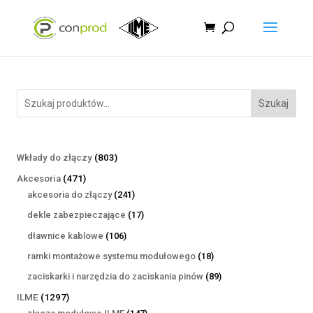
Szukaj
803
Wkłady do złączy
803
produkty
471
Akcesoria
471
produktów
241
akcesoria do złączy
241
produktów
17
dekle zabezpieczające
17
produktów
106
dławnice kablowe
106
produktów
18
ramki montażowe systemu modułowego
18
produktów
89
zaciskarki i narzędzia do zaciskania pinów
89
produktów
1297
ILME
1297
produktów
147