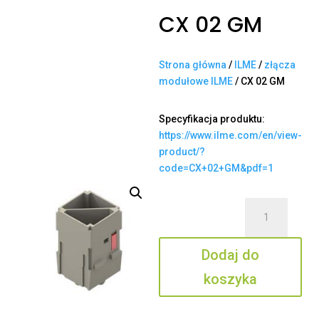
CX 02 GM
Strona główna
/
ILME
/
złącza
modułowe ILME
/ CX 02 GM
Specyfikacja produktu:
https://www.ilme.com/en/view-
product/?
code=CX+02+GM&pdf=1
ilość
CX
02
Dodaj do
GM
koszyka