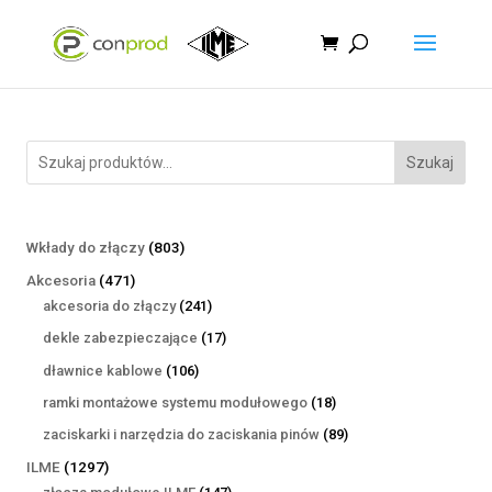
Szukaj
803
Wkłady do złączy
803
produkty
471
Akcesoria
471
produktów
241
akcesoria do złączy
241
produktów
17
dekle zabezpieczające
17
produktów
106
dławnice kablowe
106
produktów
18
ramki montażowe systemu modułowego
18
produktów
89
zaciskarki i narzędzia do zaciskania pinów
89
produktów
1297
ILME
1297
produktów
147