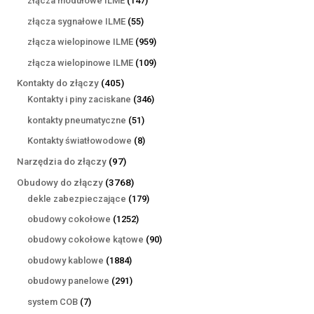
złącza modułowe ILME
147
produktów
55
złącza sygnałowe ILME
55
produktów
959
złącza wielopinowe ILME
959
produktów
109
złącza wielopinowe ILME
109
produktów
405
Kontakty do złączy
405
produktów
346
Kontakty i piny zaciskane
346
produktów
51
kontakty pneumatyczne
51
produktów
8
Kontakty światłowodowe
8
produktów
97
Narzędzia do złączy
97
produktów
3768
Obudowy do złączy
3768
produktów
179
dekle zabezpieczające
179
produktów
1252
obudowy cokołowe
1252
produkty
90
obudowy cokołowe kątowe
90
produktów
1884
obudowy kablowe
1884
produkty
291
obudowy panelowe
291
produktów
7
system COB
7