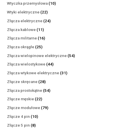
produktów
10
Wtyczka przemysłowa
10
produktów
22
Wtyki elektryczne
22
produkty
24
Złącza elektryczne
24
produkty
11
Złącza kablowe
11
produktów
16
Złącza militarne
16
produktów
25
Złącza okrągłe
25
produktów
54
Złącza wielopinowe elektryczne
54
produkty
44
Złącza wielostykowe
44
produkty
31
Złącza wtykowe elektryczne
31
produktów
28
Złącze skręcane
28
produktów
54
Złącza prostokątne
54
produkty
22
Złącze męskie
22
produkty
79
Złącze modułowe
79
produktów
10
Złącze 4 pin
10
produktów
8
Złącze 5 pin
8