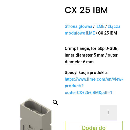
CX 25 IBM
Strona główna
/
ILME
/
złącza
modułowe ILME
/ CX 25 IBM
Crimp flange, for 50p D-SUB,
inner diameter 5 mm / outer
diameter 6 mm
Specyfikacja produktu:
https://www.ilme.com/en/view-
product/?
code=CX+25+IBM&pdf=1
ilość
CX
25
Dodaj do
IBM