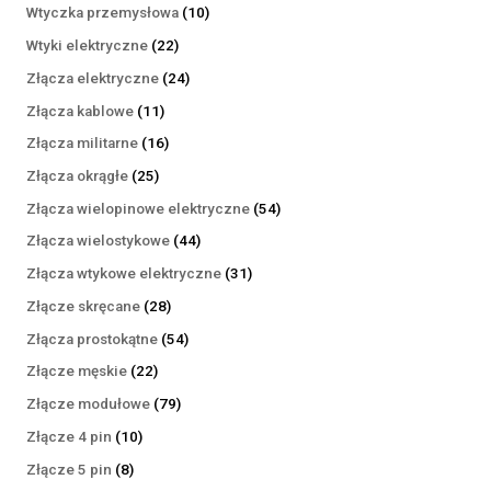
produktów
10
Wtyczka przemysłowa
10
produktów
22
Wtyki elektryczne
22
produkty
24
Złącza elektryczne
24
produkty
11
Złącza kablowe
11
produktów
16
Złącza militarne
16
produktów
25
Złącza okrągłe
25
produktów
54
Złącza wielopinowe elektryczne
54
produkty
44
Złącza wielostykowe
44
produkty
31
Złącza wtykowe elektryczne
31
produktów
28
Złącze skręcane
28
produktów
54
Złącza prostokątne
54
produkty
22
Złącze męskie
22
produkty
79
Złącze modułowe
79
produktów
10
Złącze 4 pin
10
produktów
8
Złącze 5 pin
8