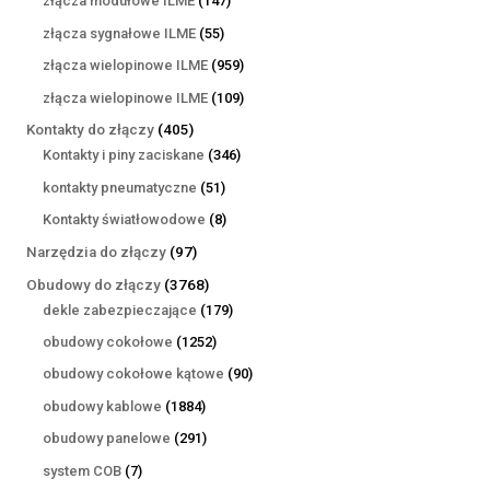
złącza modułowe ILME
147
produktów
55
złącza sygnałowe ILME
55
produktów
959
złącza wielopinowe ILME
959
produktów
109
złącza wielopinowe ILME
109
produktów
405
Kontakty do złączy
405
produktów
346
Kontakty i piny zaciskane
346
produktów
51
kontakty pneumatyczne
51
produktów
8
Kontakty światłowodowe
8
produktów
97
Narzędzia do złączy
97
produktów
3768
Obudowy do złączy
3768
produktów
179
dekle zabezpieczające
179
produktów
1252
obudowy cokołowe
1252
produkty
90
obudowy cokołowe kątowe
90
produktów
1884
obudowy kablowe
1884
produkty
291
obudowy panelowe
291
produktów
7
system COB
7