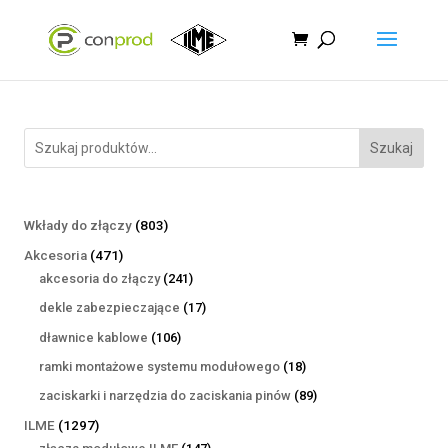
Szukaj
803
Wkłady do złączy
803
produkty
471
Akcesoria
471
produktów
241
akcesoria do złączy
241
produktów
17
dekle zabezpieczające
17
produktów
106
dławnice kablowe
106
produktów
18
ramki montażowe systemu modułowego
18
produktów
89
zaciskarki i narzędzia do zaciskania pinów
89
produktów
1297
ILME
1297
produktów
147