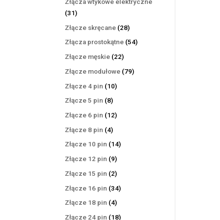
Złącza wtykowe elektryczne
31
31
produktów
28
Złącze skręcane
28
produktów
54
Złącza prostokątne
54
produkty
22
Złącze męskie
22
produkty
79
Złącze modułowe
79
produktów
10
Złącze 4 pin
10
produktów
8
Złącze 5 pin
8
produktów
12
Złącze 6 pin
12
produktów
4
Złącze 8 pin
4
produkty
14
Złącze 10 pin
14
produktów
9
Złącze 12 pin
9
produktów
2
Złącze 15 pin
2
produkty
34
Złącze 16 pin
34
produkty
4
Złącze 18 pin
4
produkty
18
Złącze 24 pin
18