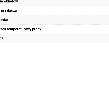
ia wkładów
 przyłącza
zmiar
res temperaturowy pracy
ga