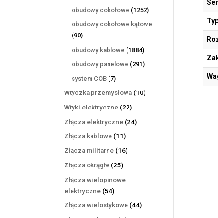
Ser
produktów
1252
obudowy cokołowe
1252
produkty
Typ
obudowy cokołowe kątowe
90
90
Ro
produktów
1884
obudowy kablowe
1884
Zak
produkty
291
obudowy panelowe
291
produktów
Wa
7
system COB
7
produktów
10
Wtyczka przemysłowa
10
produktów
22
Wtyki elektryczne
22
produkty
24
Złącza elektryczne
24
produkty
11
Złącza kablowe
11
produktów
16
Złącza militarne
16
produktów
25
Złącza okrągłe
25
produktów
Złącza wielopinowe
54
elektryczne
54
produkty
44
Złącza wielostykowe
44
produkty