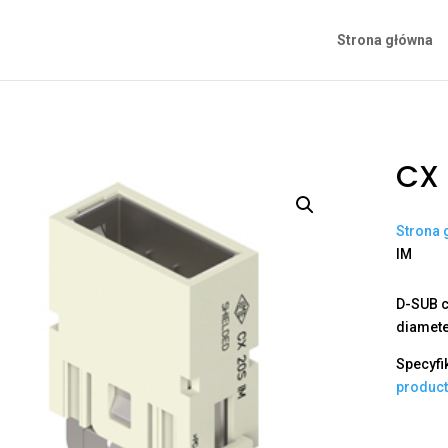
Strona główna
CX 
Strona 
IM
D-SUB c
diamet
Specyfi
produc