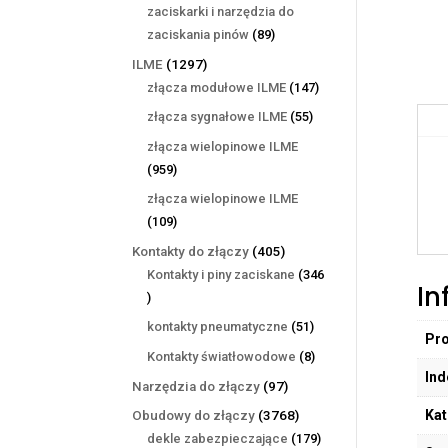
produktów
zaciskarki i narzędzia do
89
zaciskania pinów
89
produktów
1297
ILME
1297
produktów
147
złącza modułowe ILME
147
produktów
55
złącza sygnałowe ILME
55
produktów
złącza wielopinowe ILME
959
959
produktów
złącza wielopinowe ILME
109
109
produktów
405
Kontakty do złączy
405
produktów
Kontakty i piny zaciskane
346
In
346
produktów
51
kontakty pneumatyczne
51
Pr
produktów
8
Kontakty światłowodowe
8
Ind
produktów
97
Narzędzia do złączy
97
produktów
Kat
3768
Obudowy do złączy
3768
produktów
179
dekle zabezpieczające
179