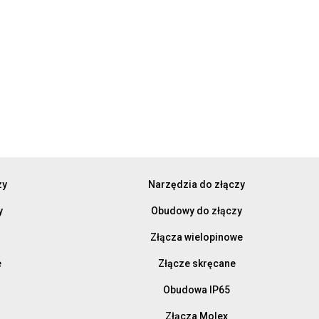
zy
Narzędzia do złączy
y
Obudowy do złączy
Złącza wielopinowe
e
Złącze skręcane
Obudowa IP65
Złącza Molex