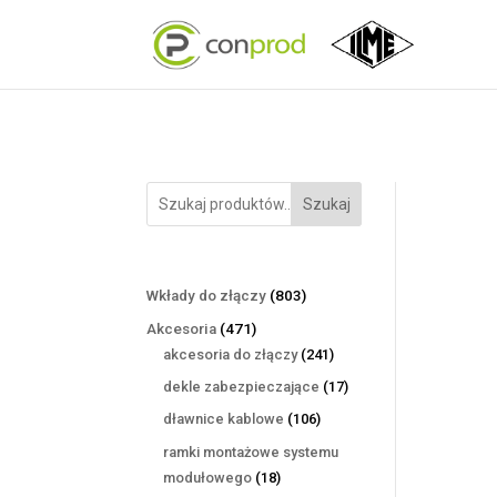
Szukaj
803
Wkłady do złączy
803
produkty
471
Akcesoria
471
produktów
241
akcesoria do złączy
241
produktów
17
dekle zabezpieczające
17
produktów
106
dławnice kablowe
106
produktów
ramki montażowe systemu
18
modułowego
18