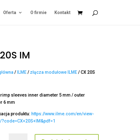
Oferta
O firmie
Kontakt
20S IM
główna
/
ILME
/
złącza modułowe ILME
/ CX 20S
rimp sleeves inner diameter 5 mm / outer
er 6 mm
kacja produktu:
https://www.ilme.com/en/view-
t/?code=CX+20S+IM&pdf=1
ilość