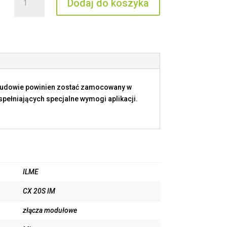
Dodaj do koszyka
CX
20S
IM
budowie powinien zostać zamocowany w
ełniających specjalne wymogi aplikacji.
ILME
CX 20S IM
złącza modułowe