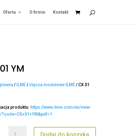
Oferta
O firmie
Kontakt
01 YM
główna
/
ILME
/
złącza modułowe ILME
/ CX 01
kacja produktu:
https://www.ilme.com/en/view-
t/?code=CX+01+YM&pdf=1
ilość
Dodaj do koszyka