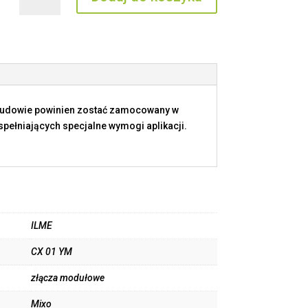
CX
01
YM
budowie powinien zostać zamocowany w
ełniających specjalne wymogi aplikacji.
ILME
CX 01 YM
złącza modułowe
Mixo