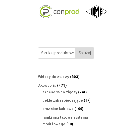
Szukaj
803
Wkłady do złączy
803
produkty
471
Akcesoria
471
produktów
241
akcesoria do złączy
241
produktów
17
dekle zabezpieczające
17
produktów
106
dławnice kablowe
106
produktów
ramki montażowe systemu
18
modułowego
18