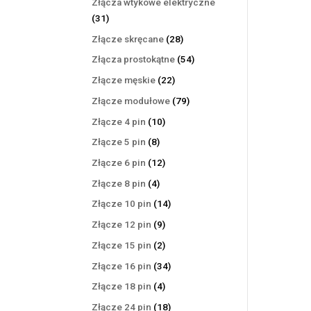
Złącza wtykowe elektryczne
31
31
produktów
28
Złącze skręcane
28
produktów
54
Złącza prostokątne
54
produkty
22
Złącze męskie
22
produkty
79
Złącze modułowe
79
produktów
10
Złącze 4 pin
10
produktów
8
Złącze 5 pin
8
produktów
12
Złącze 6 pin
12
produktów
4
Złącze 8 pin
4
produkty
14
Złącze 10 pin
14
produktów
9
Złącze 12 pin
9
produktów
2
Złącze 15 pin
2
produkty
34
Złącze 16 pin
34
produkty
4
Złącze 18 pin
4
produkty
18
Złącze 24 pin
18