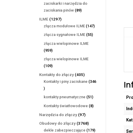
produktów
zaciskarki i narzędzia do
89
zaciskania pinów
89
produktów
1297
ILME
1297
produktów
147
złącza modułowe ILME
147
produktów
55
złącza sygnałowe ILME
55
produktów
złącza wielopinowe ILME
959
959
produktów
złącza wielopinowe ILME
109
109
produktów
405
Kontakty do złączy
405
produktów
Kontakty i piny zaciskane
346
In
346
produktów
51
kontakty pneumatyczne
51
Pr
produktów
8
Kontakty światłowodowe
8
Ind
produktów
97
Narzędzia do złączy
97
Kat
produktów
3768
Obudowy do złączy
3768
produktów
179
dekle zabezpieczające
179
Ser