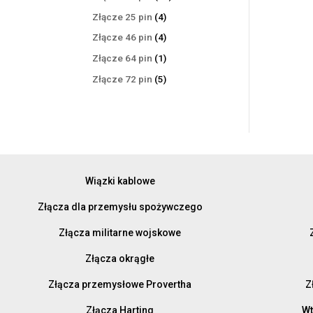
produktów
4
Złącze 25 pin
4
produkty
4
Złącze 46 pin
4
produkty
1
Złącze 64 pin
1
produkt
5
Złącze 72 pin
5
produktów
Wiązki kablowe
Złącza dla przemysłu spożywczego
Złącza militarne wojskowe
Złącza okrągłe
Złącza przemysłowe Provertha
Z
Złącza Harting
Wt