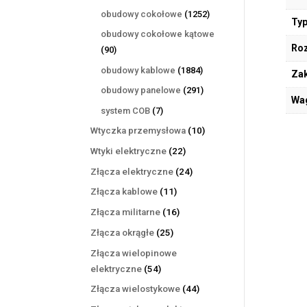
produktów
1252
obudowy cokołowe
1252
Typ
produkty
obudowy cokołowe kątowe
Ro
90
90
produktów
1884
obudowy kablowe
1884
Zak
produkty
291
obudowy panelowe
291
Wa
produktów
7
system COB
7
produktów
10
Wtyczka przemysłowa
10
produktów
22
Wtyki elektryczne
22
produkty
24
Złącza elektryczne
24
produkty
11
Złącza kablowe
11
produktów
16
Złącza militarne
16
produktów
25
Złącza okrągłe
25
produktów
Złącza wielopinowe
54
elektryczne
54
produkty
44
Złącza wielostykowe
44
produkty