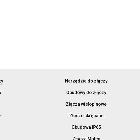
zy
Narzędzia do złączy
y
Obudowy do złączy
Złącza wielopinowe
e
Złącze skręcane
Obudowa IP65
Złącza Molex