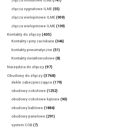
złącza modułowe ILME
147
produktów
55
złącza sygnałowe ILME
55
produktów
959
złącza wielopinowe ILME
959
produktów
109
złącza wielopinowe ILME
109
produktów
405
Kontakty do złączy
405
produktów
346
Kontakty i piny zaciskane
346
produktów
51
kontakty pneumatyczne
51
produktów
8
Kontakty światłowodowe
8
produktów
97
Narzędzia do złączy
97
produktów
3768
Obudowy do złączy
3768
produktów
179
dekle zabezpieczające
179
produktów
1252
obudowy cokołowe
1252
produkty
90
obudowy cokołowe kątowe
90
produktów
1884
obudowy kablowe
1884
produkty
291
obudowy panelowe
291
produktów
7
system COB
7