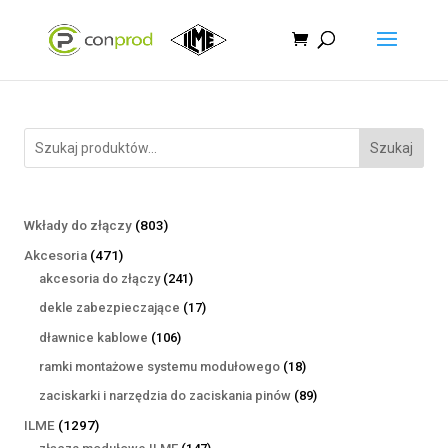
Szukaj
803
Wkłady do złączy
803
produkty
471
Akcesoria
471
produktów
241
akcesoria do złączy
241
produktów
17
dekle zabezpieczające
17
produktów
106
dławnice kablowe
106
produktów
18
ramki montażowe systemu modułowego
18
produktów
89
zaciskarki i narzędzia do zaciskania pinów
89
produktów
1297
ILME
1297
produktów
147