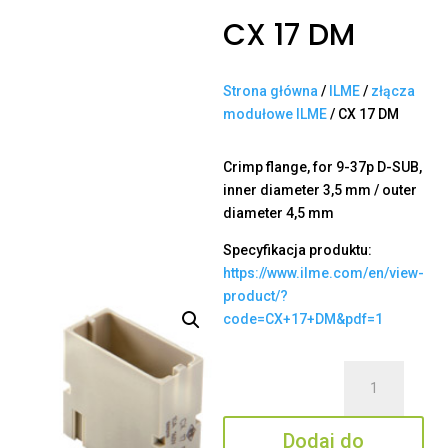
CX 17 DM
Strona główna
/
ILME
/
złącza
modułowe ILME
/ CX 17 DM
Crimp flange, for 9-37p D-SUB,
inner diameter 3,5 mm / outer
diameter 4,5 mm
Specyfikacja produktu:
https://www.ilme.com/en/view-
product/?
code=CX+17+DM&pdf=1
ilość
CX
17
Dodaj do
DM