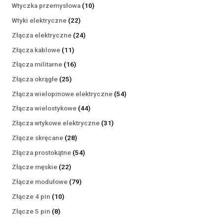
produktów
10
Wtyczka przemysłowa
10
produktów
22
Wtyki elektryczne
22
produkty
24
Złącza elektryczne
24
produkty
11
Złącza kablowe
11
produktów
16
Złącza militarne
16
produktów
25
Złącza okrągłe
25
produktów
54
Złącza wielopinowe elektryczne
54
produkty
44
Złącza wielostykowe
44
produkty
31
Złącza wtykowe elektryczne
31
produktów
28
Złącze skręcane
28
produktów
54
Złącza prostokątne
54
produkty
22
Złącze męskie
22
produkty
79
Złącze modułowe
79
produktów
10
Złącze 4 pin
10
produktów
8
Złącze 5 pin
8