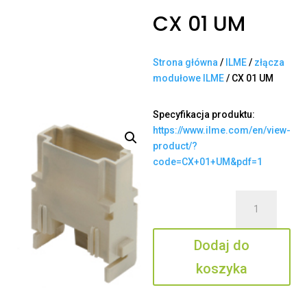
CX 01 UM
Strona główna
/
ILME
/
złącza
modułowe ILME
/ CX 01 UM
Specyfikacja produktu:
https://www.ilme.com/en/view-
product/?
code=CX+01+UM&pdf=1
ilość
CX
01
Dodaj do
UM
koszyka