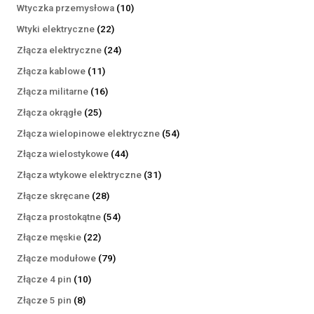
produktów
10
Wtyczka przemysłowa
10
produktów
22
Wtyki elektryczne
22
produkty
24
Złącza elektryczne
24
produkty
11
Złącza kablowe
11
produktów
16
Złącza militarne
16
produktów
25
Złącza okrągłe
25
produktów
54
Złącza wielopinowe elektryczne
54
produkty
44
Złącza wielostykowe
44
produkty
31
Złącza wtykowe elektryczne
31
produktów
28
Złącze skręcane
28
produktów
54
Złącza prostokątne
54
produkty
22
Złącze męskie
22
produkty
79
Złącze modułowe
79
produktów
10
Złącze 4 pin
10
produktów
8
Złącze 5 pin
8