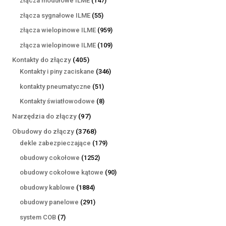
złącza modułowe ILME
147
produktów
55
złącza sygnałowe ILME
55
produktów
959
złącza wielopinowe ILME
959
produktów
109
złącza wielopinowe ILME
109
produktów
405
Kontakty do złączy
405
produktów
346
Kontakty i piny zaciskane
346
produktów
51
kontakty pneumatyczne
51
produktów
8
Kontakty światłowodowe
8
produktów
97
Narzędzia do złączy
97
produktów
3768
Obudowy do złączy
3768
produktów
179
dekle zabezpieczające
179
produktów
1252
obudowy cokołowe
1252
produkty
90
obudowy cokołowe kątowe
90
produktów
1884
obudowy kablowe
1884
produkty
291
obudowy panelowe
291
produktów
7
system COB
7