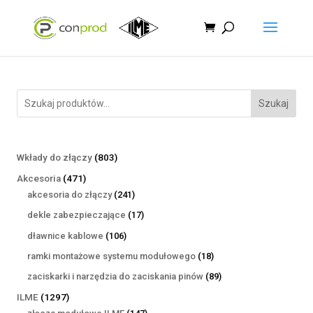
Szukaj
803
Wkłady do złączy
803
produkty
471
Akcesoria
471
produktów
241
akcesoria do złączy
241
produktów
17
dekle zabezpieczające
17
produktów
106
dławnice kablowe
106
produktów
18
ramki montażowe systemu modułowego
18
produktów
89
zaciskarki i narzędzia do zaciskania pinów
89
produktów
1297
ILME
1297
produktów
147