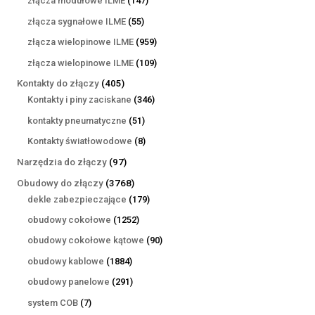
złącza modułowe ILME
147
produktów
55
złącza sygnałowe ILME
55
produktów
959
złącza wielopinowe ILME
959
produktów
109
złącza wielopinowe ILME
109
produktów
405
Kontakty do złączy
405
produktów
346
Kontakty i piny zaciskane
346
produktów
51
kontakty pneumatyczne
51
produktów
8
Kontakty światłowodowe
8
produktów
97
Narzędzia do złączy
97
produktów
3768
Obudowy do złączy
3768
produktów
179
dekle zabezpieczające
179
produktów
1252
obudowy cokołowe
1252
produkty
90
obudowy cokołowe kątowe
90
produktów
1884
obudowy kablowe
1884
produkty
291
obudowy panelowe
291
produktów
7
system COB
7