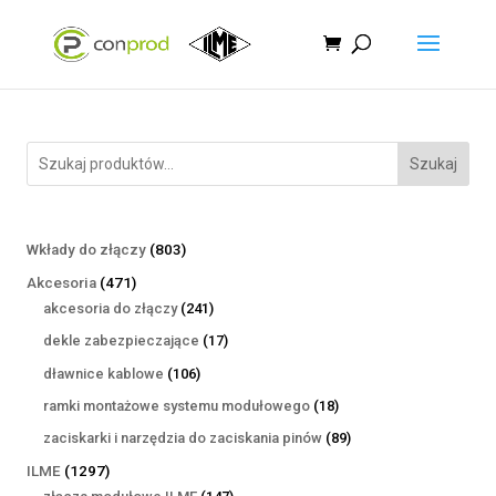
Szukaj
803
Wkłady do złączy
803
produkty
471
Akcesoria
471
produktów
241
akcesoria do złączy
241
produktów
17
dekle zabezpieczające
17
produktów
106
dławnice kablowe
106
produktów
18
ramki montażowe systemu modułowego
18
produktów
89
zaciskarki i narzędzia do zaciskania pinów
89
produktów
1297
ILME
1297
produktów
147