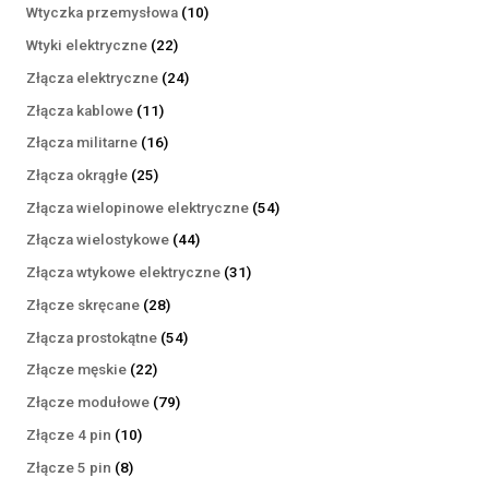
produktów
10
Wtyczka przemysłowa
10
produktów
22
Wtyki elektryczne
22
produkty
24
Złącza elektryczne
24
produkty
11
Złącza kablowe
11
produktów
16
Złącza militarne
16
produktów
25
Złącza okrągłe
25
produktów
54
Złącza wielopinowe elektryczne
54
produkty
44
Złącza wielostykowe
44
produkty
31
Złącza wtykowe elektryczne
31
produktów
28
Złącze skręcane
28
produktów
54
Złącza prostokątne
54
produkty
22
Złącze męskie
22
produkty
79
Złącze modułowe
79
produktów
10
Złącze 4 pin
10
produktów
8
Złącze 5 pin
8