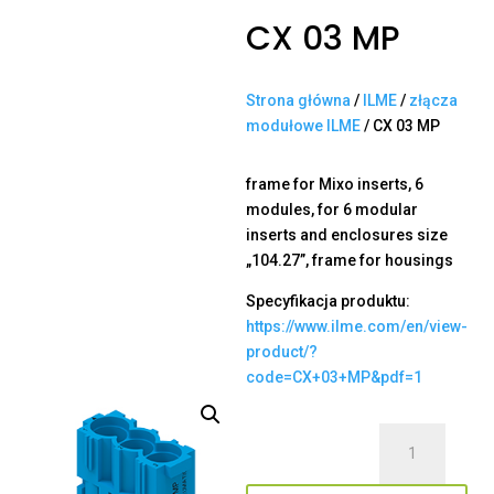
CX 03 MP
Strona główna
/
ILME
/
złącza
modułowe ILME
/ CX 03 MP
frame for Mixo inserts, 6
modules, for 6 modular
inserts and enclosures size
„104.27”, frame for housings
Specyfikacja produktu:
https://www.ilme.com/en/view-
product/?
code=CX+03+MP&pdf=1
ilość
CX
03