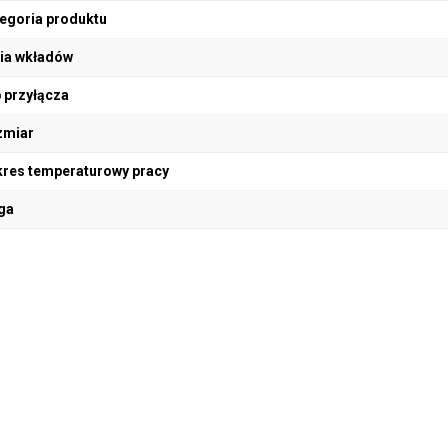
egoria produktu
ia wkładów
 przyłącza
zmiar
res temperaturowy pracy
ga