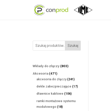
Szukaj
803
Wkłady do złączy
803
produkty
471
Akcesoria
471
produktów
241
akcesoria do złączy
241
produktów
17
dekle zabezpieczające
17
produktów
106
dławnice kablowe
106
produktów
ramki montażowe systemu
18
modułowego
18