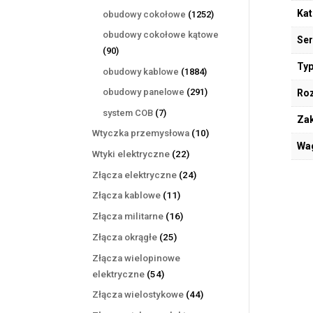
produktów
Kat
1252
obudowy cokołowe
1252
produkty
obudowy cokołowe kątowe
Ser
90
90
produktów
Typ
1884
obudowy kablowe
1884
produkty
291
obudowy panelowe
291
Ro
produktów
7
system COB
7
Zak
produktów
10
Wtyczka przemysłowa
10
Wa
produktów
22
Wtyki elektryczne
22
produkty
24
Złącza elektryczne
24
produkty
11
Złącza kablowe
11
produktów
16
Złącza militarne
16
produktów
25
Złącza okrągłe
25
produktów
Złącza wielopinowe
54
elektryczne
54
produkty
44
Złącza wielostykowe
44
produkty