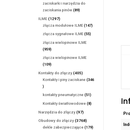
produktów
zaciskarki i narzędzia do
89
zaciskania pinów
89
produktów
1297
ILME
1297
produktów
147
złącza modułowe ILME
147
produktów
55
złącza sygnałowe ILME
55
produktów
złącza wielopinowe ILME
959
959
produktów
złącza wielopinowe ILME
109
109
produktów
405
Kontakty do złączy
405
produktów
Kontakty i piny zaciskane
346
346
produktów
51
kontakty pneumatyczne
51
In
produktów
8
Kontakty światłowodowe
8
produktów
97
Narzędzia do złączy
97
Pr
produktów
3768
Obudowy do złączy
3768
Ind
produktów
179
dekle zabezpieczające
179