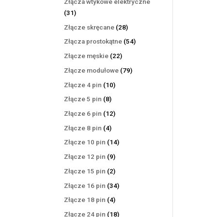
Złącza wtykowe elektryczne
31
31
produktów
28
Złącze skręcane
28
produktów
54
Złącza prostokątne
54
produkty
22
Złącze męskie
22
produkty
79
Złącze modułowe
79
produktów
10
Złącze 4 pin
10
produktów
8
Złącze 5 pin
8
produktów
12
Złącze 6 pin
12
produktów
4
Złącze 8 pin
4
produkty
14
Złącze 10 pin
14
produktów
9
Złącze 12 pin
9
produktów
2
Złącze 15 pin
2
produkty
34
Złącze 16 pin
34
produkty
4
Złącze 18 pin
4
produkty
18
Złącze 24 pin
18