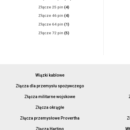
produktów
4
Złącze 25 pin
4
produkty
4
Złącze 46 pin
4
produkty
1
Złącze 64 pin
1
produkt
5
Złącze 72 pin
5
produktów
Wiązki kablowe
Złącza dla przemysłu spożywczego
Złącza militarne wojskowe
Złącza okrągłe
Złącza przemysłowe Provertha
Z
Złącza Harting
Wt