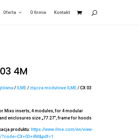
Oferta
O firmie
Kontakt
 03 4M
główna
/
ILME
/
złącza modułowe ILME
/ CX 03
or Mixo inserts, 4 modules, for 4 modular
 and enclosures size „77.27”, frame for hoods
kacja produktu:
https://www.ilme.com/en/view-
t/?code=CX+03+4M&pdf=1