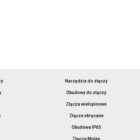
zy
Narzędzia do złączy
y
Obudowy do złączy
Złącza wielopinowe
e
Złącze skręcane
Obudowa IP65
Złącza Molex