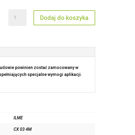
ilość
Dodaj do koszyka
CX
03
4M
budowie powinien zostać zamocowany w
ełniających specjalne wymogi aplikacji.
ILME
CX 03 4M