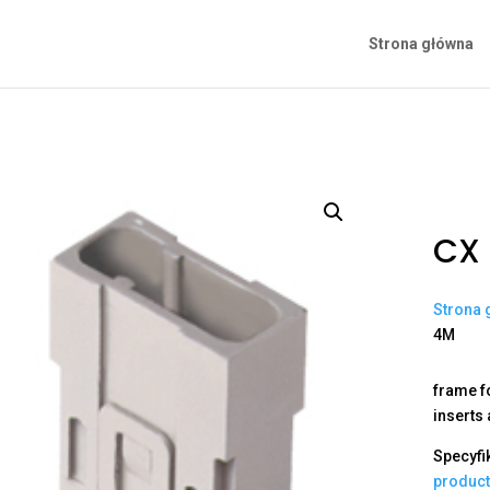
Strona główna
CX
Strona 
4M
frame f
inserts
Specyfi
produc