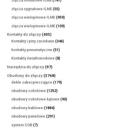
złącza modułowe ILME
147
produktów
55
złącza sygnałowe ILME
55
produktów
959
złącza wielopinowe ILME
959
produktów
109
złącza wielopinowe ILME
109
produktów
405
Kontakty do złączy
405
produktów
346
Kontakty i piny zaciskane
346
produktów
51
kontakty pneumatyczne
51
produktów
8
Kontakty światłowodowe
8
produktów
97
Narzędzia do złączy
97
produktów
3768
Obudowy do złączy
3768
produktów
179
dekle zabezpieczające
179
produktów
1252
obudowy cokołowe
1252
produkty
90
obudowy cokołowe kątowe
90
produktów
1884
obudowy kablowe
1884
produkty
291
obudowy panelowe
291
produktów
7
system COB
7