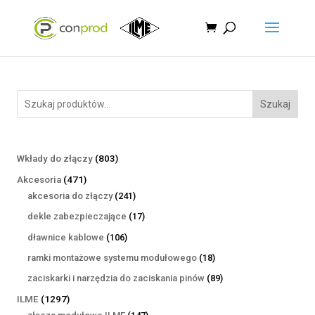
Szukaj
803
Wkłady do złączy
803
produkty
471
Akcesoria
471
produktów
241
akcesoria do złączy
241
produktów
17
dekle zabezpieczające
17
produktów
106
dławnice kablowe
106
produktów
18
ramki montażowe systemu modułowego
18
produktów
89
zaciskarki i narzędzia do zaciskania pinów
89
produktów
1297
ILME
1297
produktów
147