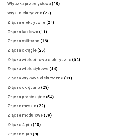
produktów
10
Wtyczka przemysłowa
10
produktów
22
Wtyki elektryczne
22
produkty
24
Złącza elektryczne
24
produkty
11
Złącza kablowe
11
produktów
16
Złącza militarne
16
produktów
25
Złącza okrągłe
25
produktów
54
Złącza wielopinowe elektryczne
54
produkty
44
Złącza wielostykowe
44
produkty
31
Złącza wtykowe elektryczne
31
produktów
28
Złącze skręcane
28
produktów
54
Złącza prostokątne
54
produkty
22
Złącze męskie
22
produkty
79
Złącze modułowe
79
produktów
10
Złącze 4 pin
10
produktów
8
Złącze 5 pin
8