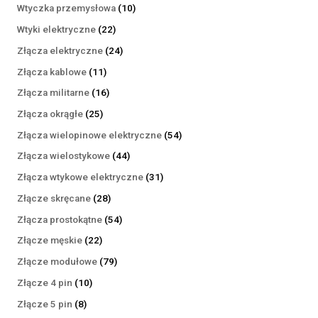
produktów
10
Wtyczka przemysłowa
10
produktów
22
Wtyki elektryczne
22
produkty
24
Złącza elektryczne
24
produkty
11
Złącza kablowe
11
produktów
16
Złącza militarne
16
produktów
25
Złącza okrągłe
25
produktów
54
Złącza wielopinowe elektryczne
54
produkty
44
Złącza wielostykowe
44
produkty
31
Złącza wtykowe elektryczne
31
produktów
28
Złącze skręcane
28
produktów
54
Złącza prostokątne
54
produkty
22
Złącze męskie
22
produkty
79
Złącze modułowe
79
produktów
10
Złącze 4 pin
10
produktów
8
Złącze 5 pin
8