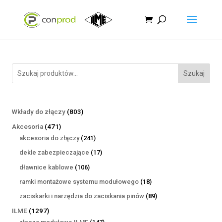
Szukaj
803
Wkłady do złączy
803
produkty
471
Akcesoria
471
produktów
241
akcesoria do złączy
241
produktów
17
dekle zabezpieczające
17
produktów
106
dławnice kablowe
106
produktów
18
ramki montażowe systemu modułowego
18
produktów
89
zaciskarki i narzędzia do zaciskania pinów
89
produktów
1297
ILME
1297
produktów
147