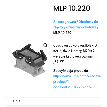
MLP 10.220
Strona główna
/
Obudowy do
złączy
/
obudowy cokołowe
/
MLP 10.220
obudowa cokołowa, IL-BRID
seria, dwie klamry, M20 x 2
wejscie kablowe, rozmiar
„57.27”
Specyfikacja produktu:
https://www.ilme.com/en/view-
product/?
code=MLP+10.220&pdf=1
Opis