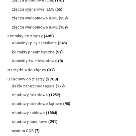
złącza modułowe ILME
147
produktów
55
złącza sygnałowe ILME
55
produktów
959
złącza wielopinowe ILME
959
produktów
109
złącza wielopinowe ILME
109
produktów
405
Kontakty do złączy
405
produktów
346
Kontakty i piny zaciskane
346
produktów
51
kontakty pneumatyczne
51
produktów
8
Kontakty światłowodowe
8
produktów
97
Narzędzia do złączy
97
produktów
3768
Obudowy do złączy
3768
produktów
179
dekle zabezpieczające
179
produktów
1252
obudowy cokołowe
1252
produkty
90
obudowy cokołowe kątowe
90
produktów
1884
obudowy kablowe
1884
produkty
291
obudowy panelowe
291
produktów
7
system COB
7