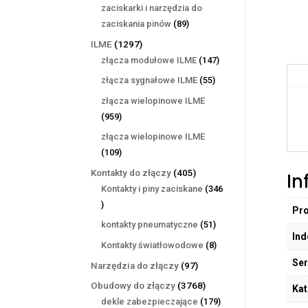
produktów
zaciskarki i narzędzia do
89
zaciskania pinów
89
produktów
1297
ILME
1297
produktów
147
złącza modułowe ILME
147
produktów
55
złącza sygnałowe ILME
55
produktów
złącza wielopinowe ILME
959
959
produktów
złącza wielopinowe ILME
109
109
produktów
405
Kontakty do złączy
405
In
produktów
Kontakty i piny zaciskane
346
346
Pr
produktów
51
kontakty pneumatyczne
51
Ind
produktów
8
Kontakty światłowodowe
8
produktów
Ser
97
Narzędzia do złączy
97
produktów
3768
Obudowy do złączy
3768
Kat
produktów
179
dekle zabezpieczające
179