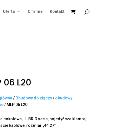
Oferta
O firmie
Kontakt
 06 L20
główna
/
Obudowy do złączy
/
obudowy
we
/ MLP 06 L20
 cokołowa, IL-BRID seria, pojedyńcza klamra,
scie kablowe, rozmiar „44.27”