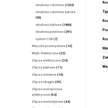
Rod
produktów
1252
obudowy cokołowe
1252
produkty
Typ
obudowy cokołowe kątowe
90
90
Roz
produktów
1884
obudowy kablowe
1884
Poz
produkty
291
obudowy panelowe
291
produktów
7
system COB
7
Ro
produktów
10
Wtyczka przemysłowa
10
Mat
produktów
22
Wtyki elektryczne
22
Zak
produkty
24
Złącza elektryczne
24
produkty
Wa
11
Złącza kablowe
11
produktów
16
Złącza militarne
16
produktów
25
Złącza okrągłe
25
produktów
Złącza wielopinowe
54
elektryczne
54
produkty
44
Złącza wielostykowe
44
produkty