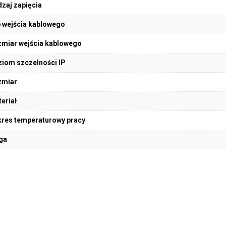
zaj zapięcia
 wejścia kablowego
miar wejścia kablowego
iom szczelności IP
zmiar
eriał
res temperaturowy pracy
ga