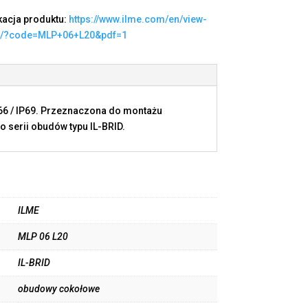
kacja produktu:
https://www.ilme.com/en/view-
t/?code=MLP+06+L20&pdf=1
P66 / IP69. Przeznaczona do montażu
 serii obudów typu IL-BRID.
ILME
MLP 06 L20
IL-BRID
obudowy cokołowe