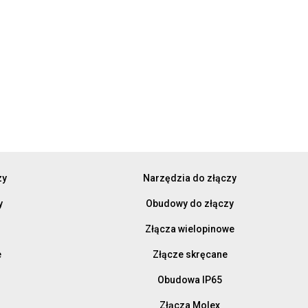
zy
Narzędzia do złączy
y
Obudowy do złączy
Złącza wielopinowe
e
Złącze skręcane
Obudowa IP65
Złącza Molex