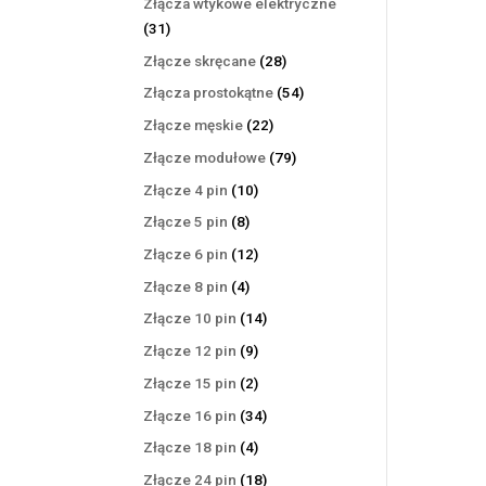
Złącza wtykowe elektryczne
31
31
produktów
28
Złącze skręcane
28
produktów
54
Złącza prostokątne
54
produkty
22
Złącze męskie
22
produkty
79
Złącze modułowe
79
produktów
10
Złącze 4 pin
10
produktów
8
Złącze 5 pin
8
produktów
12
Złącze 6 pin
12
produktów
4
Złącze 8 pin
4
produkty
14
Złącze 10 pin
14
produktów
9
Złącze 12 pin
9
produktów
2
Złącze 15 pin
2
produkty
34
Złącze 16 pin
34
produkty
4
Złącze 18 pin
4
produkty
18
Złącze 24 pin
18