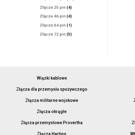
produktów
4
Złącze 25 pin
4
produkty
4
Złącze 46 pin
4
produkty
1
Złącze 64 pin
1
produkt
5
Złącze 72 pin
5
produktów
Wiązki kablowe
Złącza dla przemysłu spożywczego
Złącza militarne wojskowe
Złącza okrągłe
Złącza przemysłowe Provertha
Z
Złącza Harting
Wt