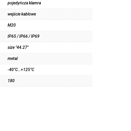
pojedyńcza klamra
wejście kablowe
M20
IP65 / IP66 / IP69
size "44.27"
metal
-40°C…+125°C
180