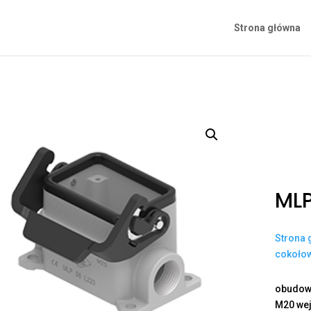
Strona główna
MLP
Strona 
cokoło
obudowa
M20 wej