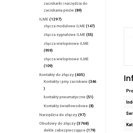
produktów
zaciskarki i narzędzia do
89
zaciskania pinów
89
produktów
1297
ILME
1297
produktów
147
złącza modułowe ILME
147
produktów
55
złącza sygnałowe ILME
55
produktów
złącza wielopinowe ILME
959
959
produktów
złącza wielopinowe ILME
109
109
produktów
405
Kontakty do złączy
405
In
produktów
Kontakty i piny zaciskane
346
346
Pr
produktów
51
kontakty pneumatyczne
51
Ind
produktów
8
Kontakty światłowodowe
8
produktów
Ser
97
Narzędzia do złączy
97
produktów
3768
Obudowy do złączy
3768
Kat
produktów
179
dekle zabezpieczające
179