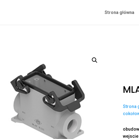
Strona główna
MLA
Strona 
cokoło
obudowa
wejscie