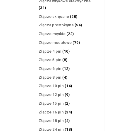
Złącza wtykowe elektryczne
31
31
produktów
28
Złącze skręcane
28
produktów
54
Złącza prostokątne
54
produkty
22
Złącze męskie
22
produkty
79
Złącze modułowe
79
produktów
10
Złącze 4 pin
10
produktów
8
Złącze 5 pin
8
produktów
12
Złącze 6 pin
12
produktów
4
Złącze 8 pin
4
produkty
14
Złącze 10 pin
14
produktów
9
Złącze 12 pin
9
produktów
2
Złącze 15 pin
2
produkty
34
Złącze 16 pin
34
produkty
4
Złącze 18 pin
4
produkty
18
Złącze 24 pin
18