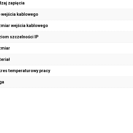
zaj zapięcia
 wejścia kablowego
miar wejścia kablowego
iom szczelności IP
zmiar
eriał
res temperaturowy pracy
ga