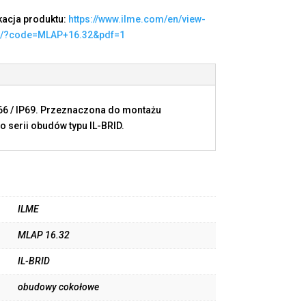
kacja produktu:
https://www.ilme.com/en/view-
t/?code=MLAP+16.32&pdf=1
P66 / IP69. Przeznaczona do montażu
 serii obudów typu IL-BRID.
ILME
MLAP 16.32
IL-BRID
obudowy cokołowe