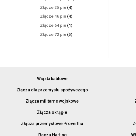
produktów
4
Złącze 25 pin
4
produkty
4
Złącze 46 pin
4
produkty
1
Złącze 64 pin
1
produkt
5
Złącze 72 pin
5
produktów
Wiązki kablowe
Złącza dla przemysłu spożywczego
Złącza militarne wojskowe
Złącza okrągłe
Złącza przemysłowe Provertha
Z
Złącza Harting
Wt