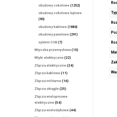
Rod
produktów
1252
obudowy cokołowe
1252
produkty
Typ
obudowy cokołowe kątowe
90
90
Roz
produktów
1884
obudowy kablowe
1884
Poz
produkty
291
obudowy panelowe
291
produktów
7
system COB
7
Ro
produktów
10
Wtyczka przemysłowa
10
Mat
produktów
22
Wtyki elektryczne
22
Zak
produkty
24
Złącza elektryczne
24
produkty
Wa
11
Złącza kablowe
11
produktów
16
Złącza militarne
16
produktów
25
Złącza okrągłe
25
produktów
Złącza wielopinowe
54
elektryczne
54
produkty
44
Złącza wielostykowe
44
produkty