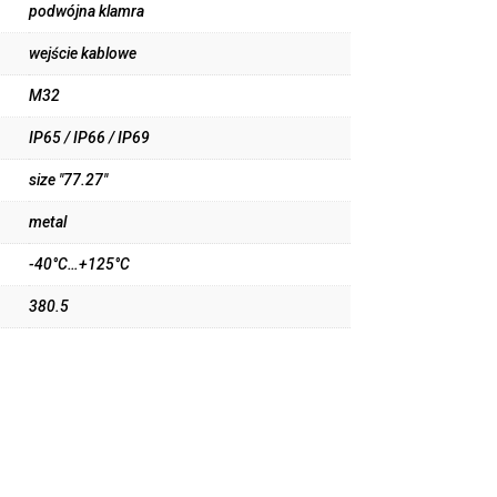
podwójna klamra
wejście kablowe
M32
IP65 / IP66 / IP69
size "77.27"
metal
-40°C…+125°C
380.5