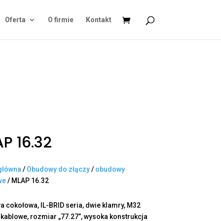
Oferta
O firmie
Kontakt
P 16.32
główna
/
Obudowy do złączy
/
obudowy
we
/ MLAP 16.32
 cokołowa, IL-BRID seria, dwie klamry, M32
 kablowe, rozmiar „77.27”, wysoka konstrukcja