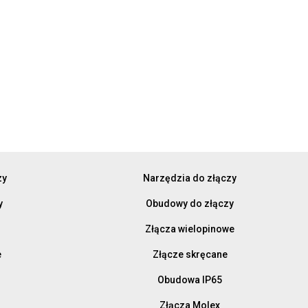
zy
Narzędzia do złączy
y
Obudowy do złączy
Złącza wielopinowe
e
Złącze skręcane
Obudowa IP65
Złącza Molex