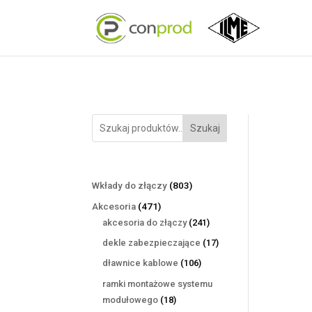
Szukaj
803
Wkłady do złączy
803
produkty
471
Akcesoria
471
produktów
241
akcesoria do złączy
241
produktów
17
dekle zabezpieczające
17
produktów
106
dławnice kablowe
106
produktów
ramki montażowe systemu
18
modułowego
18