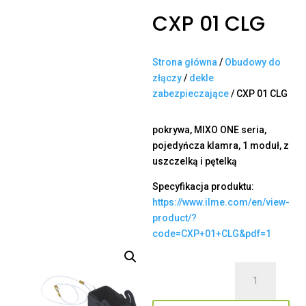
CXP 01 CLG
Strona główna
/
Obudowy do
złączy
/
dekle
zabezpieczające
/ CXP 01 CLG
pokrywa, MIXO ONE seria,
pojedyńcza klamra, 1 moduł, z
uszczelką i pętelką
Specyfikacja produktu:
https://www.ilme.com/en/view-
product/?
code=CXP+01+CLG&pdf=1
ilość
CXP
01