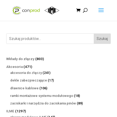
Szukaj
803
Wkłady do złączy
803
produkty
471
Akcesoria
471
produktów
241
akcesoria do złączy
241
produktów
17
dekle zabezpieczające
17
produktów
106
dławnice kablowe
106
produktów
18
ramki montażowe systemu modułowego
18
produktów
89
zaciskarki i narzędzia do zaciskania pinów
89
produktów
1297
ILME
1297
produktów
147