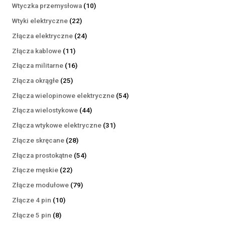
produktów
10
Wtyczka przemysłowa
10
produktów
22
Wtyki elektryczne
22
produkty
24
Złącza elektryczne
24
produkty
11
Złącza kablowe
11
produktów
16
Złącza militarne
16
produktów
25
Złącza okrągłe
25
produktów
54
Złącza wielopinowe elektryczne
54
produkty
44
Złącza wielostykowe
44
produkty
31
Złącza wtykowe elektryczne
31
produktów
28
Złącze skręcane
28
produktów
54
Złącza prostokątne
54
produkty
22
Złącze męskie
22
produkty
79
Złącze modułowe
79
produktów
10
Złącze 4 pin
10
produktów
8
Złącze 5 pin
8