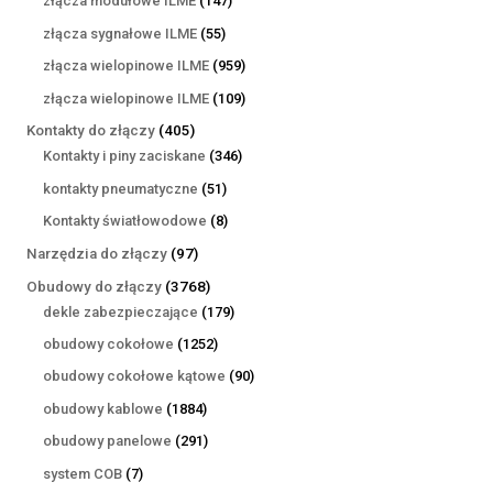
złącza modułowe ILME
147
produktów
55
złącza sygnałowe ILME
55
produktów
959
złącza wielopinowe ILME
959
produktów
109
złącza wielopinowe ILME
109
produktów
405
Kontakty do złączy
405
produktów
346
Kontakty i piny zaciskane
346
produktów
51
kontakty pneumatyczne
51
produktów
8
Kontakty światłowodowe
8
produktów
97
Narzędzia do złączy
97
produktów
3768
Obudowy do złączy
3768
produktów
179
dekle zabezpieczające
179
produktów
1252
obudowy cokołowe
1252
produkty
90
obudowy cokołowe kątowe
90
produktów
1884
obudowy kablowe
1884
produkty
291
obudowy panelowe
291
produktów
7
system COB
7