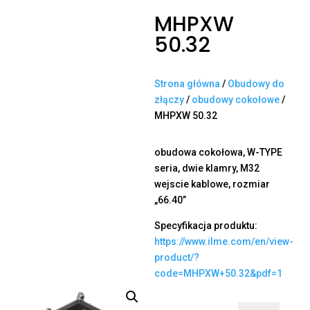
MHPXW
50.32
Strona główna
/
Obudowy do
złączy
/
obudowy cokołowe
/
MHPXW 50.32
obudowa cokołowa, W-TYPE
seria, dwie klamry, M32
wejscie kablowe, rozmiar
„66.40”
Specyfikacja produktu:
https://www.ilme.com/en/view-
product/?
code=MHPXW+50.32&pdf=1
ilość