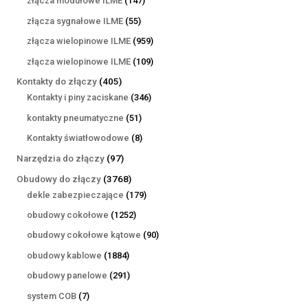
złącza modułowe ILME
147
produktów
55
złącza sygnałowe ILME
55
produktów
959
złącza wielopinowe ILME
959
produktów
109
złącza wielopinowe ILME
109
produktów
405
Kontakty do złączy
405
produktów
346
Kontakty i piny zaciskane
346
produktów
51
kontakty pneumatyczne
51
produktów
8
Kontakty światłowodowe
8
produktów
97
Narzędzia do złączy
97
produktów
3768
Obudowy do złączy
3768
produktów
179
dekle zabezpieczające
179
produktów
1252
obudowy cokołowe
1252
produkty
90
obudowy cokołowe kątowe
90
produktów
1884
obudowy kablowe
1884
produkty
291
obudowy panelowe
291
produktów
7
system COB
7