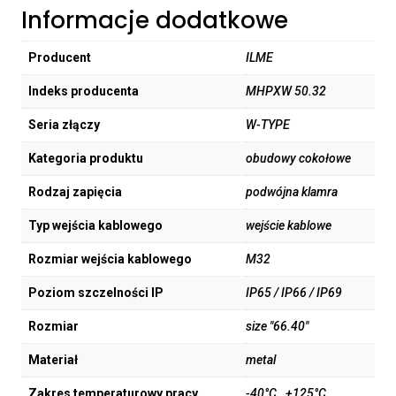
Informacje dodatkowe
Producent
ILME
Indeks producenta
MHPXW 50.32
Seria złączy
W-TYPE
Kategoria produktu
obudowy cokołowe
Rodzaj zapięcia
podwójna klamra
Typ wejścia kablowego
wejście kablowe
Rozmiar wejścia kablowego
M32
Poziom szczelności IP
IP65 / IP66 / IP69
Rozmiar
size "66.40"
Materiał
metal
Zakres temperaturowy pracy
-40°C…+125°C