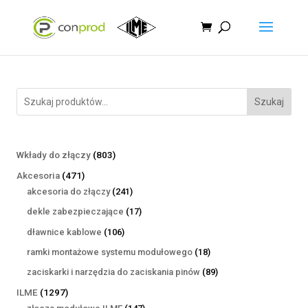
Szukaj
803
Wkłady do złączy
803
produkty
471
Akcesoria
471
produktów
241
akcesoria do złączy
241
produktów
17
dekle zabezpieczające
17
produktów
106
dławnice kablowe
106
produktów
18
ramki montażowe systemu modułowego
18
produktów
89
zaciskarki i narzędzia do zaciskania pinów
89
produktów
1297
ILME
1297
produktów
147