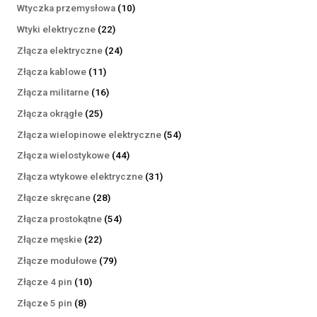
produktów
10
Wtyczka przemysłowa
10
produktów
22
Wtyki elektryczne
22
produkty
24
Złącza elektryczne
24
produkty
11
Złącza kablowe
11
produktów
16
Złącza militarne
16
produktów
25
Złącza okrągłe
25
produktów
54
Złącza wielopinowe elektryczne
54
produkty
44
Złącza wielostykowe
44
produkty
31
Złącza wtykowe elektryczne
31
produktów
28
Złącze skręcane
28
produktów
54
Złącza prostokątne
54
produkty
22
Złącze męskie
22
produkty
79
Złącze modułowe
79
produktów
10
Złącze 4 pin
10
produktów
8
Złącze 5 pin
8