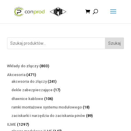
Szukaj
803
Wkłady do złączy
803
produkty
471
Akcesoria
471
produktów
241
akcesoria do złączy
241
produktów
17
dekle zabezpieczające
17
produktów
106
dławnice kablowe
106
produktów
18
ramki montażowe systemu modułowego
18
produktów
89
zaciskarki i narzędzia do zaciskania pinów
89
produktów
1297
ILME
1297
produktów
147