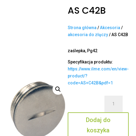
AS C42B
Strona główna
/
Akcesoria
/
akcesoria do złączy
/ AS C42B
zaślepka, Pg42
Specyfikacja produktu:
https://www.ilme.com/en/view-
product/?
code=AS+C42B&pdf=1
ilość
AS
C42B
Dodaj do
koszyka