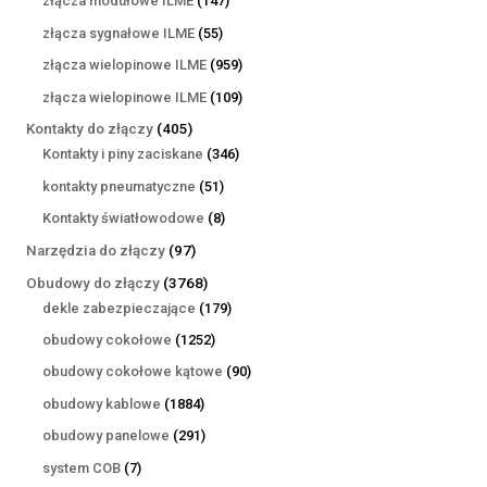
złącza modułowe ILME
147
produktów
55
złącza sygnałowe ILME
55
produktów
959
złącza wielopinowe ILME
959
produktów
109
złącza wielopinowe ILME
109
produktów
405
Kontakty do złączy
405
produktów
346
Kontakty i piny zaciskane
346
produktów
51
kontakty pneumatyczne
51
produktów
8
Kontakty światłowodowe
8
produktów
97
Narzędzia do złączy
97
produktów
3768
Obudowy do złączy
3768
produktów
179
dekle zabezpieczające
179
produktów
1252
obudowy cokołowe
1252
produkty
90
obudowy cokołowe kątowe
90
produktów
1884
obudowy kablowe
1884
produkty
291
obudowy panelowe
291
produktów
7
system COB
7