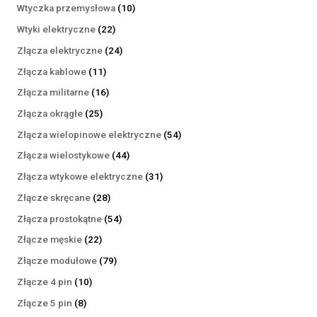
produktów
10
Wtyczka przemysłowa
10
produktów
22
Wtyki elektryczne
22
produkty
24
Złącza elektryczne
24
produkty
11
Złącza kablowe
11
produktów
16
Złącza militarne
16
produktów
25
Złącza okrągłe
25
produktów
54
Złącza wielopinowe elektryczne
54
produkty
44
Złącza wielostykowe
44
produkty
31
Złącza wtykowe elektryczne
31
produktów
28
Złącze skręcane
28
produktów
54
Złącza prostokątne
54
produkty
22
Złącze męskie
22
produkty
79
Złącze modułowe
79
produktów
10
Złącze 4 pin
10
produktów
8
Złącze 5 pin
8