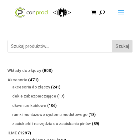
Szukaj
803
Wkłady do złączy
803
produkty
471
Akcesoria
471
produktów
241
akcesoria do złączy
241
produktów
17
dekle zabezpieczające
17
produktów
106
dławnice kablowe
106
produktów
18
ramki montażowe systemu modułowego
18
produktów
89
zaciskarki i narzędzia do zaciskania pinów
89
produktów
1297
ILME
1297
produktów
147