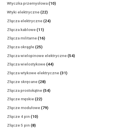
produktów
10
Wtyczka przemysłowa
10
produktów
22
Wtyki elektryczne
22
produkty
24
Złącza elektryczne
24
produkty
11
Złącza kablowe
11
produktów
16
Złącza militarne
16
produktów
25
Złącza okrągłe
25
produktów
54
Złącza wielopinowe elektryczne
54
produkty
44
Złącza wielostykowe
44
produkty
31
Złącza wtykowe elektryczne
31
produktów
28
Złącze skręcane
28
produktów
54
Złącza prostokątne
54
produkty
22
Złącze męskie
22
produkty
79
Złącze modułowe
79
produktów
10
Złącze 4 pin
10
produktów
8
Złącze 5 pin
8