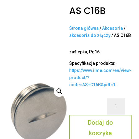
AS C16B
Strona główna
/
Akcesoria
/
akcesoria do złączy
/ AS C16B
zaślepka, Pg16
Specyfikacja produktu:
https://www.ilme.com/en/view-
product/?
code=AS+C16B&pdf=1
ilość
AS
C16B
Dodaj do
koszyka