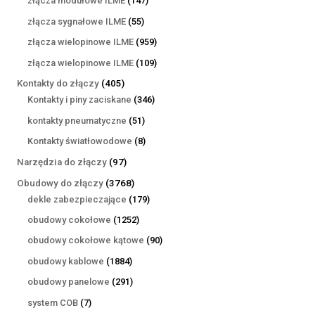
złącza modułowe ILME
147
produktów
55
złącza sygnałowe ILME
55
produktów
959
złącza wielopinowe ILME
959
produktów
109
złącza wielopinowe ILME
109
produktów
405
Kontakty do złączy
405
produktów
346
Kontakty i piny zaciskane
346
produktów
51
kontakty pneumatyczne
51
produktów
8
Kontakty światłowodowe
8
produktów
97
Narzędzia do złączy
97
produktów
3768
Obudowy do złączy
3768
produktów
179
dekle zabezpieczające
179
produktów
1252
obudowy cokołowe
1252
produkty
90
obudowy cokołowe kątowe
90
produktów
1884
obudowy kablowe
1884
produkty
291
obudowy panelowe
291
produktów
7
system COB
7