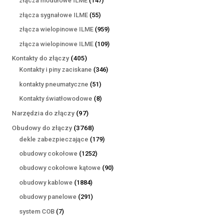
złącza modułowe ILME
147
produktów
55
złącza sygnałowe ILME
55
produktów
959
złącza wielopinowe ILME
959
produktów
109
złącza wielopinowe ILME
109
produktów
405
Kontakty do złączy
405
produktów
346
Kontakty i piny zaciskane
346
produktów
51
kontakty pneumatyczne
51
produktów
8
Kontakty światłowodowe
8
produktów
97
Narzędzia do złączy
97
produktów
3768
Obudowy do złączy
3768
produktów
179
dekle zabezpieczające
179
produktów
1252
obudowy cokołowe
1252
produkty
90
obudowy cokołowe kątowe
90
produktów
1884
obudowy kablowe
1884
produkty
291
obudowy panelowe
291
produktów
7
system COB
7