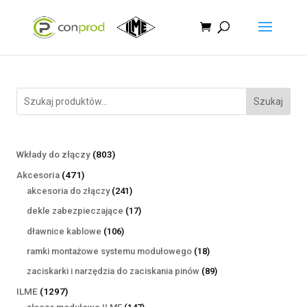
Szukaj
803
Wkłady do złączy
803
produkty
471
Akcesoria
471
produktów
241
akcesoria do złączy
241
produktów
17
dekle zabezpieczające
17
produktów
106
dławnice kablowe
106
produktów
18
ramki montażowe systemu modułowego
18
produktów
89
zaciskarki i narzędzia do zaciskania pinów
89
produktów
1297
ILME
1297
produktów
147