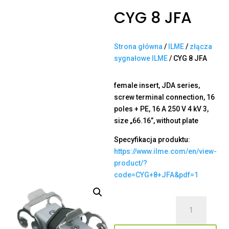
CYG 8 JFA
Strona główna
/
ILME
/
złącza
sygnałowe ILME
/ CYG 8 JFA
female insert, JDA series,
screw terminal connection, 16
poles + PE, 16 A 250 V 4 kV 3,
size „66.16”, without plate
Specyfikacja produktu:
https://www.ilme.com/en/view-
product/?
code=CYG+8+JFA&pdf=1
ilość
CYG
8