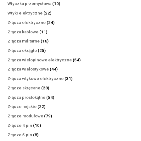
produktów
10
Wtyczka przemysłowa
10
produktów
22
Wtyki elektryczne
22
produkty
24
Złącza elektryczne
24
produkty
11
Złącza kablowe
11
produktów
16
Złącza militarne
16
produktów
25
Złącza okrągłe
25
produktów
54
Złącza wielopinowe elektryczne
54
produkty
44
Złącza wielostykowe
44
produkty
31
Złącza wtykowe elektryczne
31
produktów
28
Złącze skręcane
28
produktów
54
Złącza prostokątne
54
produkty
22
Złącze męskie
22
produkty
79
Złącze modułowe
79
produktów
10
Złącze 4 pin
10
produktów
8
Złącze 5 pin
8