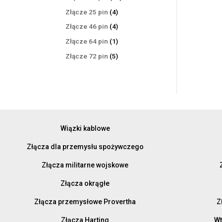
produktów
4
Złącze 25 pin
4
produkty
4
Złącze 46 pin
4
produkty
1
Złącze 64 pin
1
produkt
5
Złącze 72 pin
5
produktów
Wiązki kablowe
Złącza dla przemysłu spożywczego
Złącza militarne wojskowe
Złącza okrągłe
Złącza przemysłowe Provertha
Z
Złącza Harting
Wt