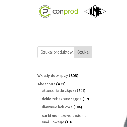
Szukaj
803
Wkłady do złączy
803
produkty
471
Akcesoria
471
produktów
241
akcesoria do złączy
241
produktów
17
dekle zabezpieczające
17
produktów
106
dławnice kablowe
106
produktów
ramki montażowe systemu
18
modułowego
18