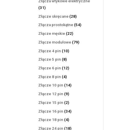
Złącza wtykowe elektryczne
31
31
produktów
28
Złącze skręcane
28
produktów
54
Złącza prostokątne
54
produkty
22
Złącze męskie
22
produkty
79
Złącze modułowe
79
produktów
10
Złącze 4 pin
10
produktów
8
Złącze 5 pin
8
produktów
12
Złącze 6 pin
12
produktów
4
Złącze 8 pin
4
produkty
14
Złącze 10 pin
14
produktów
9
Złącze 12 pin
9
produktów
2
Złącze 15 pin
2
produkty
34
Złącze 16 pin
34
produkty
4
Złącze 18 pin
4
produkty
18
Złącze 24 pin
18