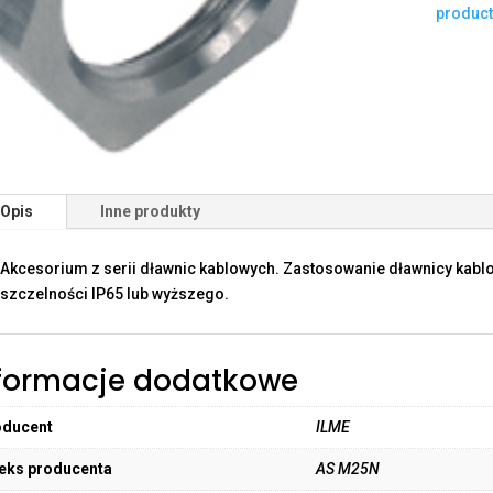
produc
Opis
Inne produkty
Akcesorium z serii dławnic kablowych. Zastosowanie dławnicy kabl
szczelności IP65 lub wyższego.
formacje dodatkowe
oducent
ILME
eks producenta
AS M25N