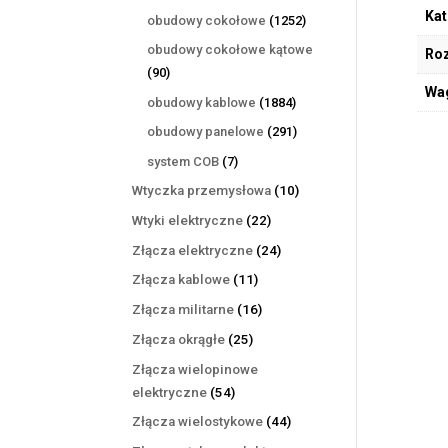
produktów
Kat
1252
obudowy cokołowe
1252
produkty
obudowy cokołowe kątowe
Ro
90
90
Wa
produktów
1884
obudowy kablowe
1884
produkty
291
obudowy panelowe
291
produktów
7
system COB
7
produktów
10
Wtyczka przemysłowa
10
produktów
22
Wtyki elektryczne
22
produkty
24
Złącza elektryczne
24
produkty
11
Złącza kablowe
11
produktów
16
Złącza militarne
16
produktów
25
Złącza okrągłe
25
produktów
Złącza wielopinowe
54
elektryczne
54
produkty
44
Złącza wielostykowe
44
produkty