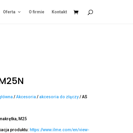
Oferta
O firmie
Kontakt
 M25N
główna
/
Akcesoria
/
akcesoria do złączy
/ AS
nakrętka, M25
kacja produktu:
https://www.ilme.com/en/view-