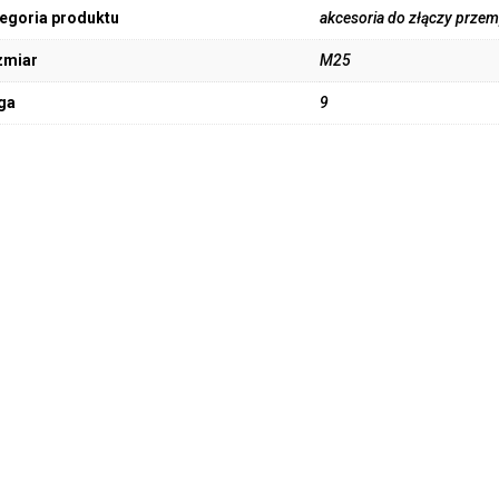
egoria produktu
akcesoria do złączy prze
zmiar
M25
ga
9