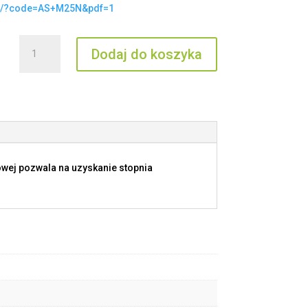
t/?code=AS+M25N&pdf=1
ilość
Dodaj do koszyka
AS
M25N
owej pozwala na uzyskanie stopnia