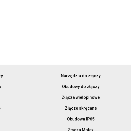
zy
Narzędzia do złączy
y
Obudowy do złączy
Złącza wielopinowe
e
Złącze skręcane
Obudowa IP65
Złącza Molex