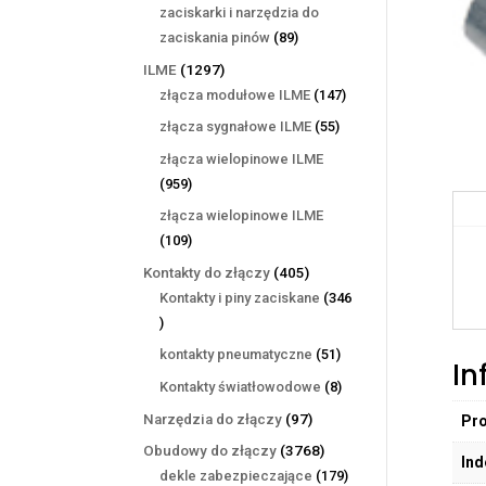
produktów
zaciskarki i narzędzia do
89
zaciskania pinów
89
produktów
1297
ILME
1297
produktów
147
złącza modułowe ILME
147
produktów
55
złącza sygnałowe ILME
55
produktów
złącza wielopinowe ILME
959
959
produktów
złącza wielopinowe ILME
109
109
produktów
405
Kontakty do złączy
405
produktów
Kontakty i piny zaciskane
346
346
produktów
51
kontakty pneumatyczne
51
In
produktów
8
Kontakty światłowodowe
8
produktów
97
Narzędzia do złączy
97
Pr
produktów
3768
Obudowy do złączy
3768
Ind
produktów
179
dekle zabezpieczające
179