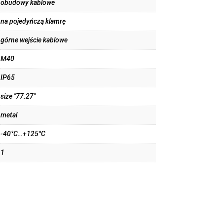
obudowy kablowe
na pojedyńczą klamrę
górne wejście kablowe
M40
IP65
size "77.27"
metal
-40°C…+125°C
1