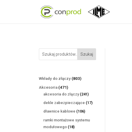
Szukaj
803
Wkłady do złączy
803
produkty
471
Akcesoria
471
produktów
241
akcesoria do złączy
241
produktów
17
dekle zabezpieczające
17
produktów
106
dławnice kablowe
106
produktów
ramki montażowe systemu
18
modułowego
18