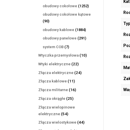
Kat
produktów
1252
obudowy cokołowe
1252
produkty
Rod
obudowy cokołowe kątowe
90
90
Typ
produktów
1884
obudowy kablowe
1884
Roz
produkty
291
obudowy panelowe
291
produktów
Poz
7
system COB
7
produktów
10
Wtyczka przemysłowa
10
Ro
produktów
22
Wtyki elektryczne
22
Mat
produkty
24
Złącza elektryczne
24
Zak
produkty
11
Złącza kablowe
11
produktów
16
Wa
Złącza militarne
16
produktów
25
Złącza okrągłe
25
produktów
Złącza wielopinowe
54
elektryczne
54
produkty
44
Złącza wielostykowe
44
produkty