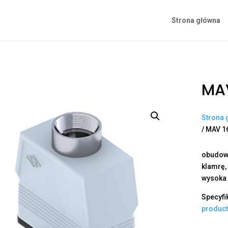
Strona główna
MA
Strona 
/ MAV 1
obudowa
klamrę,
wysoka 
Specyfi
produc