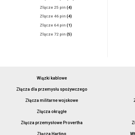
produktów
4
Złącze 25 pin
4
produkty
4
Złącze 46 pin
4
produkty
1
Złącze 64 pin
1
produkt
5
Złącze 72 pin
5
produktów
Wiązki kablowe
Złącza dla przemysłu spożywczego
Złącza militarne wojskowe
Złącza okrągłe
Złącza przemysłowe Provertha
Z
Złącza Harting
Wt