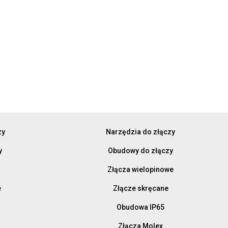
zy
Narzędzia do złączy
y
Obudowy do złączy
Złącza wielopinowe
e
Złącze skręcane
Obudowa IP65
Złącza Molex