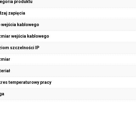
egoria produktu
zaj zapięcia
 wejścia kablowego
miar wejścia kablowego
iom szczelności IP
zmiar
eriał
res temperaturowy pracy
ga