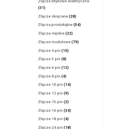
Złącza wtykowe elektryczne
31
31
produktów
28
Złącze skręcane
28
produktów
54
Złącza prostokątne
54
produkty
22
Złącze męskie
22
produkty
79
Złącze modułowe
79
produktów
10
Złącze 4 pin
10
produktów
8
Złącze 5 pin
8
produktów
12
Złącze 6 pin
12
produktów
4
Złącze 8 pin
4
produkty
14
Złącze 10 pin
14
produktów
9
Złącze 12 pin
9
produktów
2
Złącze 15 pin
2
produkty
34
Złącze 16 pin
34
produkty
4
Złącze 18 pin
4
produkty
18
Złącze 24 pin
18