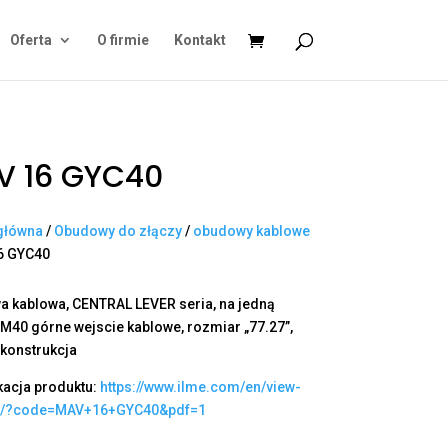
Oferta
O firmie
Kontakt
V 16 GYC40
główna
/
Obudowy do złączy
/
obudowy kablowe
6 GYC40
 kablowa, CENTRAL LEVER seria, na jedną
 M40 górne wejscie kablowe, rozmiar „77.27”,
konstrukcja
kacja produktu:
https://www.ilme.com/en/view-
t/?code=MAV+16+GYC40&pdf=1