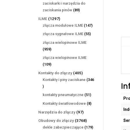
produktów
zaciskarki i narzędzia do
89
zaciskania pinów
89
produktów
1297
ILME
1297
produktów
147
złącza modułowe ILME
147
produktów
55
złącza sygnałowe ILME
55
produktów
złącza wielopinowe ILME
959
959
produktów
złącza wielopinowe ILME
109
109
produktów
405
Kontakty do złączy
405
produktów
Kontakty i piny zaciskane
346
In
346
produktów
51
kontakty pneumatyczne
51
Pr
produktów
8
Kontakty światłowodowe
8
Ind
produktów
97
Narzędzia do złączy
97
produktów
Ser
3768
Obudowy do złączy
3768
produktów
179
dekle zabezpieczające
179