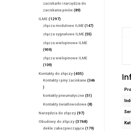
produktów
zaciskarki i narzędzia do
89
zaciskania pinów
89
produktów
1297
ILME
1297
produktów
147
złącza modułowe ILME
147
produktów
55
złącza sygnałowe ILME
55
produktów
złącza wielopinowe ILME
959
959
produktów
złącza wielopinowe ILME
109
109
produktów
405
Kontakty do złączy
405
In
produktów
Kontakty i piny zaciskane
346
346
Pr
produktów
51
kontakty pneumatyczne
51
Ind
produktów
8
Kontakty światłowodowe
8
produktów
Ser
97
Narzędzia do złączy
97
produktów
3768
Obudowy do złączy
3768
Kat
produktów
179
dekle zabezpieczające
179