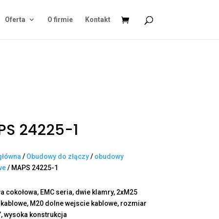
Oferta
O firmie
Kontakt
PS 24225-1
główna
/
Obudowy do złączy
/
obudowy
we
/ MAPS 24225-1
 cokołowa, EMC seria, dwie klamry, 2xM25
 kablowe, M20 dolne wejscie kablowe, rozmiar
”, wysoka konstrukcja