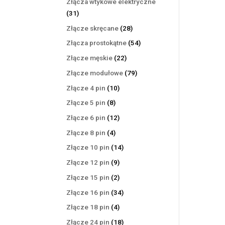
Złącza wtykowe elektryczne
31
31
produktów
28
Złącze skręcane
28
produktów
54
Złącza prostokątne
54
produkty
22
Złącze męskie
22
produkty
79
Złącze modułowe
79
produktów
10
Złącze 4 pin
10
produktów
8
Złącze 5 pin
8
produktów
12
Złącze 6 pin
12
produktów
4
Złącze 8 pin
4
produkty
14
Złącze 10 pin
14
produktów
9
Złącze 12 pin
9
produktów
2
Złącze 15 pin
2
produkty
34
Złącze 16 pin
34
produkty
4
Złącze 18 pin
4
produkty
18
Złącze 24 pin
18