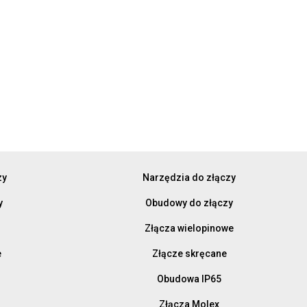
zy
Narzędzia do złączy
y
Obudowy do złączy
Złącza wielopinowe
e
Złącze skręcane
Obudowa IP65
Złącza Molex