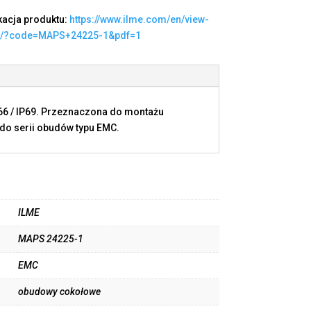
kacja produktu:
https://www.ilme.com/en/view-
t/?code=MAPS+24225-1&pdf=1
P66 / IP69. Przeznaczona do montażu
do serii obudów typu EMC.
ILME
MAPS 24225-1
EMC
obudowy cokołowe