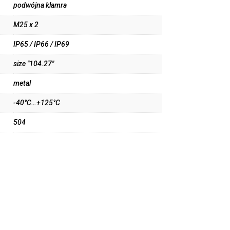
podwójna klamra
M25 x 2
IP65 / IP66 / IP69
size "104.27"
metal
-40°C…+125°C
504