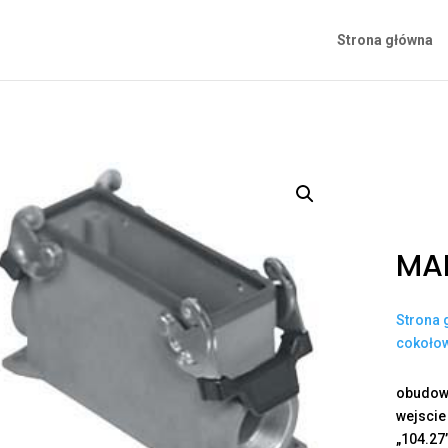
Strona główna
MA
Strona 
cokoło
obudowa
wejscie
„104.27