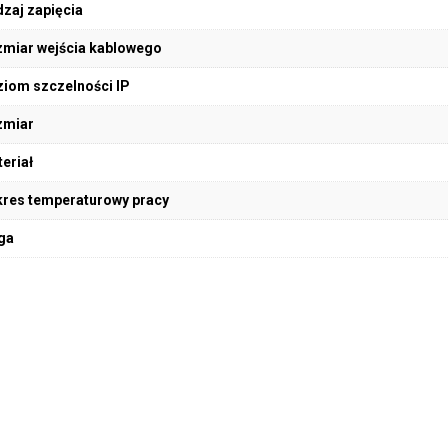
zaj zapięcia
miar wejścia kablowego
iom szczelności IP
zmiar
eriał
res temperaturowy pracy
ga