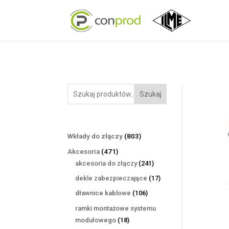
Szukaj
803
Wkłady do złączy
803
produkty
471
Akcesoria
471
produktów
241
akcesoria do złączy
241
produktów
17
dekle zabezpieczające
17
produktów
106
dławnice kablowe
106
produktów
ramki montażowe systemu
18
modułowego
18