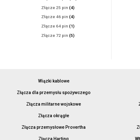
produktów
4
Złącze 25 pin
4
produkty
4
Złącze 46 pin
4
produkty
1
Złącze 64 pin
1
produkt
5
Złącze 72 pin
5
produktów
Wiązki kablowe
Złącza dla przemysłu spożywczego
Złącza militarne wojskowe
Złącza okrągłe
Złącza przemysłowe Provertha
Z
Złącza Harting
Wt