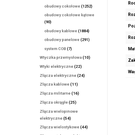
Rod
produktów
1252
obudowy cokołowe
1252
produkty
Roz
obudowy cokołowe kątowe
90
90
Poz
produktów
1884
obudowy kablowe
1884
Ro
produkty
291
obudowy panelowe
291
produktów
7
system COB
7
Mat
produktów
10
Wtyczka przemysłowa
10
Zak
produktów
22
Wtyki elektryczne
22
Wa
produkty
24
Złącza elektryczne
24
produkty
11
Złącza kablowe
11
produktów
16
Złącza militarne
16
produktów
25
Złącza okrągłe
25
produktów
Złącza wielopinowe
54
elektryczne
54
produkty
44
Złącza wielostykowe
44
produkty