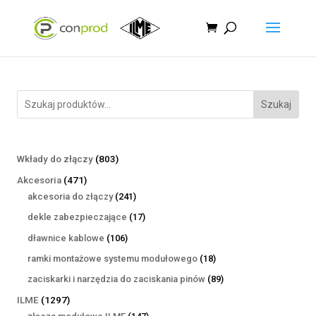
Szukaj
803
Wkłady do złączy
803
produkty
471
Akcesoria
471
produktów
241
akcesoria do złączy
241
produktów
17
dekle zabezpieczające
17
produktów
106
dławnice kablowe
106
produktów
18
ramki montażowe systemu modułowego
18
produktów
89
zaciskarki i narzędzia do zaciskania pinów
89
produktów
1297
ILME
1297
produktów
147