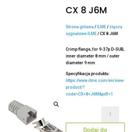
CX 8 J6M
Strona główna
/
ILME
/
złącza
sygnałowe ILME
/ CX 8 J6M
Crimp flange, for 9-37p D-SUB,
inner diameter 8 mm / outer
diameter 9 mm
Specyfikacja produktu:
https://www.ilme.com/en/view-
product/?
code=CX+8+J6M&pdf=1
ilość
CX
8
Dodaj do
J6M