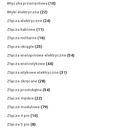
produktów
10
Wtyczka przemysłowa
10
produktów
22
Wtyki elektryczne
22
produkty
24
Złącza elektryczne
24
produkty
11
Złącza kablowe
11
produktów
16
Złącza militarne
16
produktów
25
Złącza okrągłe
25
produktów
54
Złącza wielopinowe elektryczne
54
produkty
44
Złącza wielostykowe
44
produkty
31
Złącza wtykowe elektryczne
31
produktów
28
Złącze skręcane
28
produktów
54
Złącza prostokątne
54
produkty
22
Złącze męskie
22
produkty
79
Złącze modułowe
79
produktów
10
Złącze 4 pin
10
produktów
8
Złącze 5 pin
8