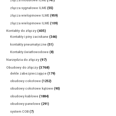
złącza modułowe ILME
147
produktów
55
złącza sygnałowe ILME
55
produktów
959
złącza wielopinowe ILME
959
produktów
109
złącza wielopinowe ILME
109
produktów
405
Kontakty do złączy
405
produktów
346
Kontakty i piny zaciskane
346
produktów
51
kontakty pneumatyczne
51
produktów
8
Kontakty światłowodowe
8
produktów
97
Narzędzia do złączy
97
produktów
3768
Obudowy do złączy
3768
produktów
179
dekle zabezpieczające
179
produktów
1252
obudowy cokołowe
1252
produkty
90
obudowy cokołowe kątowe
90
produktów
1884
obudowy kablowe
1884
produkty
291
obudowy panelowe
291
produktów
7
system COB
7