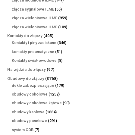
złącza modułowe ILME
147
produktów
55
złącza sygnałowe ILME
55
produktów
959
złącza wielopinowe ILME
959
produktów
109
złącza wielopinowe ILME
109
produktów
405
Kontakty do złączy
405
produktów
346
Kontakty i piny zaciskane
346
produktów
51
kontakty pneumatyczne
51
produktów
8
Kontakty światłowodowe
8
produktów
97
Narzędzia do złączy
97
produktów
3768
Obudowy do złączy
3768
produktów
179
dekle zabezpieczające
179
produktów
1252
obudowy cokołowe
1252
produkty
90
obudowy cokołowe kątowe
90
produktów
1884
obudowy kablowe
1884
produkty
291
obudowy panelowe
291
produktów
7
system COB
7