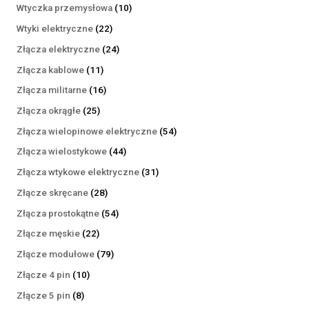
produktów
10
Wtyczka przemysłowa
10
produktów
22
Wtyki elektryczne
22
produkty
24
Złącza elektryczne
24
produkty
11
Złącza kablowe
11
produktów
16
Złącza militarne
16
produktów
25
Złącza okrągłe
25
produktów
54
Złącza wielopinowe elektryczne
54
produkty
44
Złącza wielostykowe
44
produkty
31
Złącza wtykowe elektryczne
31
produktów
28
Złącze skręcane
28
produktów
54
Złącza prostokątne
54
produkty
22
Złącze męskie
22
produkty
79
Złącze modułowe
79
produktów
10
Złącze 4 pin
10
produktów
8
Złącze 5 pin
8