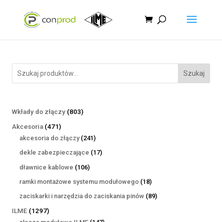
Szukaj
803
Wkłady do złączy
803
produkty
471
Akcesoria
471
produktów
241
akcesoria do złączy
241
produktów
17
dekle zabezpieczające
17
produktów
106
dławnice kablowe
106
produktów
18
ramki montażowe systemu modułowego
18
produktów
89
zaciskarki i narzędzia do zaciskania pinów
89
produktów
1297
ILME
1297
produktów
147