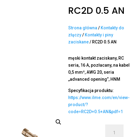
RC2D 0.5 AN
Strona główna
/
Kontakty do
złączy
/
Kontakty i piny
zaciskane
/ RC2D 0.5 AN
męski kontakt zaciskany, RC
seria, 16 A, pozłacany, na kabel
0,5 mm², AWG 20, seria
„advanced opening”, HNM
Specyfikacja produktu:
https://www.ilme.com/en/view-
product/?
code=RC2D+0.5+AN&pdf=1
ilość
RC2D