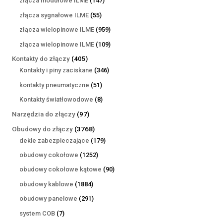
złącza modułowe ILME
147
produktów
55
złącza sygnałowe ILME
55
produktów
959
złącza wielopinowe ILME
959
produktów
109
złącza wielopinowe ILME
109
produktów
405
Kontakty do złączy
405
produktów
346
Kontakty i piny zaciskane
346
produktów
51
kontakty pneumatyczne
51
produktów
8
Kontakty światłowodowe
8
produktów
97
Narzędzia do złączy
97
produktów
3768
Obudowy do złączy
3768
produktów
179
dekle zabezpieczające
179
produktów
1252
obudowy cokołowe
1252
produkty
90
obudowy cokołowe kątowe
90
produktów
1884
obudowy kablowe
1884
produkty
291
obudowy panelowe
291
produktów
7
system COB
7