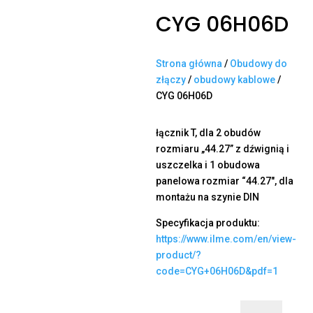
CYG 06H06D
Strona główna
/
Obudowy do
złączy
/
obudowy kablowe
/
CYG 06H06D
łącznik T, dla 2 obudów
rozmiaru „44.27” z dźwignią i
uszczelka i 1 obudowa
panelowa rozmiar “44.27″, dla
montażu na szynie DIN
Specyfikacja produktu:
https://www.ilme.com/en/view-
product/?
code=CYG+06H06D&pdf=1
ilość