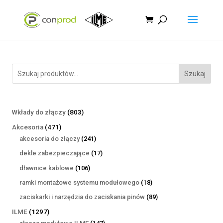
Szukaj
803
Wkłady do złączy
803
produkty
471
Akcesoria
471
produktów
241
akcesoria do złączy
241
produktów
17
dekle zabezpieczające
17
produktów
106
dławnice kablowe
106
produktów
18
ramki montażowe systemu modułowego
18
produktów
89
zaciskarki i narzędzia do zaciskania pinów
89
produktów
1297
ILME
1297
produktów
147