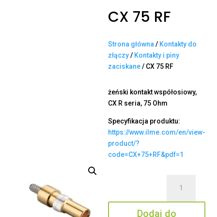
CX 75 RF
Strona główna
/
Kontakty do
złączy
/
Kontakty i piny
zaciskane
/ CX 75 RF
żeński kontakt współosiowy,
CX R seria, 75 Ohm
Specyfikacja produktu:
https://www.ilme.com/en/view-
product/?
code=CX+75+RF&pdf=1
ilość
CX
75
Dodaj do
RF