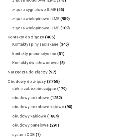
złącza modułowe ILME
147
produktów
55
złącza sygnałowe ILME
55
produktów
959
złącza wielopinowe ILME
959
produktów
109
złącza wielopinowe ILME
109
produktów
405
Kontakty do złączy
405
produktów
346
Kontakty i piny zaciskane
346
produktów
51
kontakty pneumatyczne
51
produktów
8
Kontakty światłowodowe
8
produktów
97
Narzędzia do złączy
97
produktów
3768
Obudowy do złączy
3768
produktów
179
dekle zabezpieczające
179
produktów
1252
obudowy cokołowe
1252
produkty
90
obudowy cokołowe kątowe
90
produktów
1884
obudowy kablowe
1884
produkty
291
obudowy panelowe
291
produktów
7
system COB
7