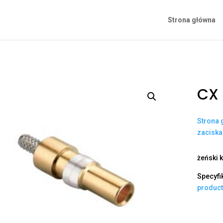
Strona główna
CX 
Strona 
zacisk
żeński 
Specyfi
produc