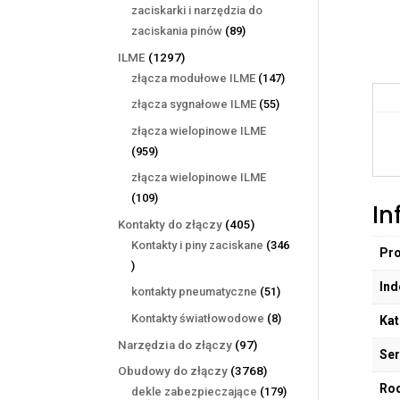
produktów
zaciskarki i narzędzia do
89
zaciskania pinów
89
produktów
1297
ILME
1297
produktów
147
złącza modułowe ILME
147
produktów
55
złącza sygnałowe ILME
55
produktów
złącza wielopinowe ILME
959
959
produktów
złącza wielopinowe ILME
109
109
In
produktów
405
Kontakty do złączy
405
produktów
Kontakty i piny zaciskane
346
Pr
346
produktów
Ind
51
kontakty pneumatyczne
51
produktów
8
Kontakty światłowodowe
8
Kat
produktów
97
Narzędzia do złączy
97
Ser
produktów
3768
Obudowy do złączy
3768
Rod
produktów
179
dekle zabezpieczające
179