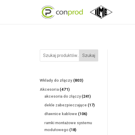
Szukaj
803
Wkłady do złączy
803
produkty
471
Akcesoria
471
produktów
241
akcesoria do złączy
241
produktów
17
dekle zabezpieczające
17
produktów
106
dławnice kablowe
106
produktów
ramki montażowe systemu
18
modułowego
18