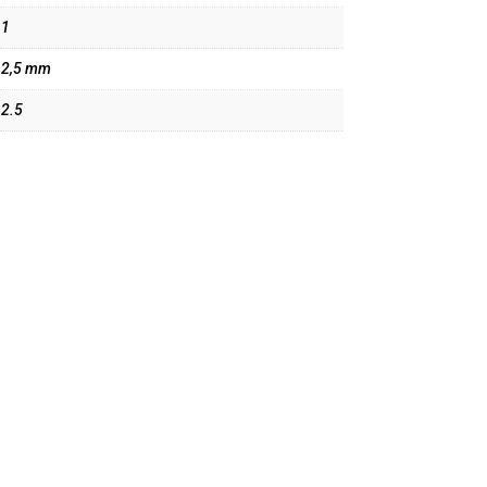
1
2,5 mm
2.5