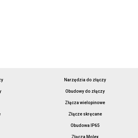
zy
Narzędzia do złączy
y
Obudowy do złączy
Złącza wielopinowe
e
Złącze skręcane
Obudowa IP65
Złącza Molex