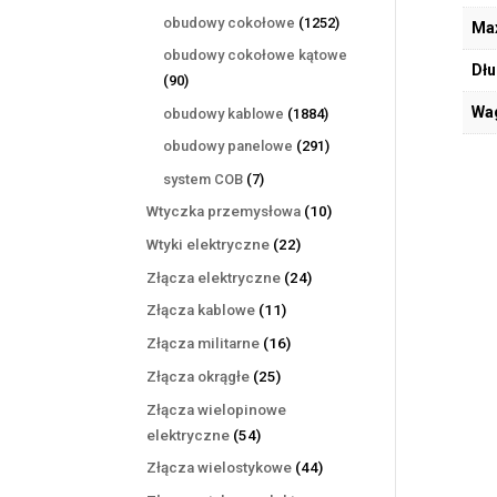
produktów
1252
obudowy cokołowe
1252
Max
produkty
obudowy cokołowe kątowe
Dłu
90
90
produktów
Wa
1884
obudowy kablowe
1884
produkty
291
obudowy panelowe
291
produktów
7
system COB
7
produktów
10
Wtyczka przemysłowa
10
produktów
22
Wtyki elektryczne
22
produkty
24
Złącza elektryczne
24
produkty
11
Złącza kablowe
11
produktów
16
Złącza militarne
16
produktów
25
Złącza okrągłe
25
produktów
Złącza wielopinowe
54
elektryczne
54
produkty
44
Złącza wielostykowe
44
produkty