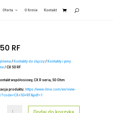
Oferta
O firmie
Kontakt
50 RF
główna
/
Kontakty do złączy
/
Kontakty i piny
ane
/ CX 50 RF
kontakt współosiowy, CX R seria, 50 Ohm
kacja produktu:
https://www.ilme.com/en/view-
t/?code=CX+50+RF&pdf=1
ilość
Dodaj do koszyka