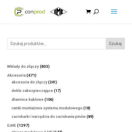
Szukaj
803
Wkłady do złączy
803
produkty
471
Akcesoria
471
produktów
241
akcesoria do złączy
241
produktów
17
dekle zabezpieczające
17
produktów
106
dławnice kablowe
106
produktów
18
ramki montażowe systemu modułowego
18
produktów
89
zaciskarki i narzędzia do zaciskania pinów
89
produktów
1297
ILME
1297
produktów
147