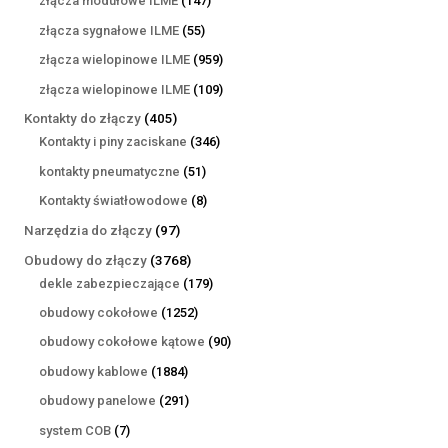
złącza modułowe ILME
147
produktów
55
złącza sygnałowe ILME
55
produktów
959
złącza wielopinowe ILME
959
produktów
109
złącza wielopinowe ILME
109
produktów
405
Kontakty do złączy
405
produktów
346
Kontakty i piny zaciskane
346
produktów
51
kontakty pneumatyczne
51
produktów
8
Kontakty światłowodowe
8
produktów
97
Narzędzia do złączy
97
produktów
3768
Obudowy do złączy
3768
produktów
179
dekle zabezpieczające
179
produktów
1252
obudowy cokołowe
1252
produkty
90
obudowy cokołowe kątowe
90
produktów
1884
obudowy kablowe
1884
produkty
291
obudowy panelowe
291
produktów
7
system COB
7