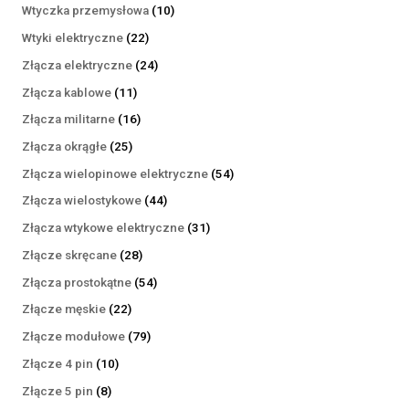
produktów
10
Wtyczka przemysłowa
10
produktów
22
Wtyki elektryczne
22
produkty
24
Złącza elektryczne
24
produkty
11
Złącza kablowe
11
produktów
16
Złącza militarne
16
produktów
25
Złącza okrągłe
25
produktów
54
Złącza wielopinowe elektryczne
54
produkty
44
Złącza wielostykowe
44
produkty
31
Złącza wtykowe elektryczne
31
produktów
28
Złącze skręcane
28
produktów
54
Złącza prostokątne
54
produkty
22
Złącze męskie
22
produkty
79
Złącze modułowe
79
produktów
10
Złącze 4 pin
10
produktów
8
Złącze 5 pin
8