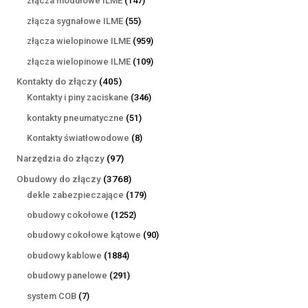
złącza modułowe ILME
147
produktów
55
złącza sygnałowe ILME
55
produktów
959
złącza wielopinowe ILME
959
produktów
109
złącza wielopinowe ILME
109
produktów
405
Kontakty do złączy
405
produktów
346
Kontakty i piny zaciskane
346
produktów
51
kontakty pneumatyczne
51
produktów
8
Kontakty światłowodowe
8
produktów
97
Narzędzia do złączy
97
produktów
3768
Obudowy do złączy
3768
produktów
179
dekle zabezpieczające
179
produktów
1252
obudowy cokołowe
1252
produkty
90
obudowy cokołowe kątowe
90
produktów
1884
obudowy kablowe
1884
produkty
291
obudowy panelowe
291
produktów
7
system COB
7