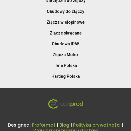
Narzędzia do złączy
Obudowy do złączy
Złącza wielopinowe
Złącze skręcane
Obudowa IP65
Złącza Molex
Ilme Polska
Harting Polska
Designed:
Proformat
|
Blog
|
Polityka prywatności
|
Warunki sprzedaży i dostaw