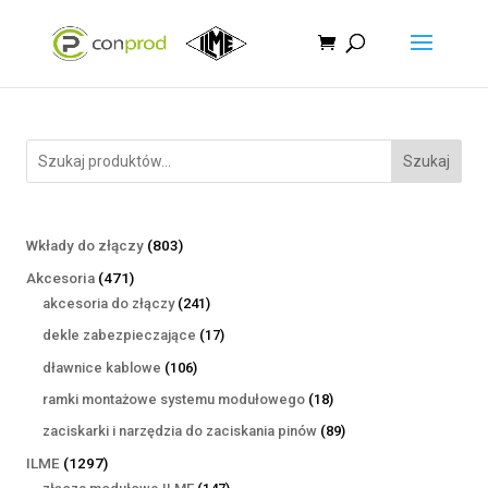
Szukaj
803
Wkłady do złączy
803
produkty
471
Akcesoria
471
produktów
241
akcesoria do złączy
241
produktów
17
dekle zabezpieczające
17
produktów
106
dławnice kablowe
106
produktów
18
ramki montażowe systemu modułowego
18
produktów
89
zaciskarki i narzędzia do zaciskania pinów
89
produktów
1297
ILME
1297
produktów
147