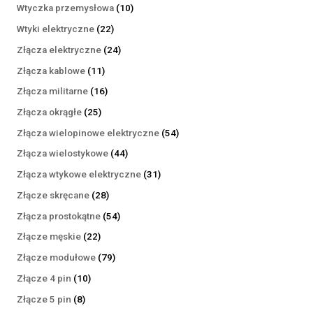
produktów
10
Wtyczka przemysłowa
10
produktów
22
Wtyki elektryczne
22
produkty
24
Złącza elektryczne
24
produkty
11
Złącza kablowe
11
produktów
16
Złącza militarne
16
produktów
25
Złącza okrągłe
25
produktów
54
Złącza wielopinowe elektryczne
54
produkty
44
Złącza wielostykowe
44
produkty
31
Złącza wtykowe elektryczne
31
produktów
28
Złącze skręcane
28
produktów
54
Złącza prostokątne
54
produkty
22
Złącze męskie
22
produkty
79
Złącze modułowe
79
produktów
10
Złącze 4 pin
10
produktów
8
Złącze 5 pin
8