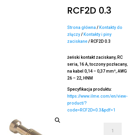
RCF2D 0.3
Strona główna
/
Kontakty do
złączy
/
Kontakty i piny
zaciskane
/ RCF2D 0.3
żeński kontakt zaciskany, RC
seria, 16 A, toczony pozłacany,
na kabel 0,14 – 0,37 mm², AWG
26 – 22, HNM
Specyfikacja produktu:
https://www.ilme.com/en/view-
product/?
code=RCF2D+0.3&pdf=1
ilość
RCF2D