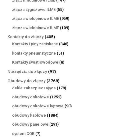
złącza modułowe ILME
147
produktów
55
złącza sygnałowe ILME
55
produktów
959
złącza wielopinowe ILME
959
produktów
109
złącza wielopinowe ILME
109
produktów
405
Kontakty do złączy
405
produktów
346
Kontakty i piny zaciskane
346
produktów
51
kontakty pneumatyczne
51
produktów
8
Kontakty światłowodowe
8
produktów
97
Narzędzia do złączy
97
produktów
3768
Obudowy do złączy
3768
produktów
179
dekle zabezpieczające
179
produktów
1252
obudowy cokołowe
1252
produkty
90
obudowy cokołowe kątowe
90
produktów
1884
obudowy kablowe
1884
produkty
291
obudowy panelowe
291
produktów
7
system COB
7