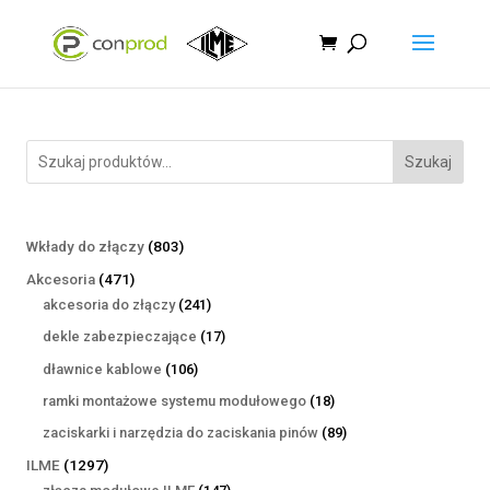
Szukaj
803
Wkłady do złączy
803
produkty
471
Akcesoria
471
produktów
241
akcesoria do złączy
241
produktów
17
dekle zabezpieczające
17
produktów
106
dławnice kablowe
106
produktów
18
ramki montażowe systemu modułowego
18
produktów
89
zaciskarki i narzędzia do zaciskania pinów
89
produktów
1297
ILME
1297
produktów
147