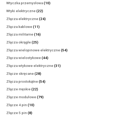
produktów
10
Wtyczka przemysłowa
10
produktów
22
Wtyki elektryczne
22
produkty
24
Złącza elektryczne
24
produkty
11
Złącza kablowe
11
produktów
16
Złącza militarne
16
produktów
25
Złącza okrągłe
25
produktów
54
Złącza wielopinowe elektryczne
54
produkty
44
Złącza wielostykowe
44
produkty
31
Złącza wtykowe elektryczne
31
produktów
28
Złącze skręcane
28
produktów
54
Złącza prostokątne
54
produkty
22
Złącze męskie
22
produkty
79
Złącze modułowe
79
produktów
10
Złącze 4 pin
10
produktów
8
Złącze 5 pin
8