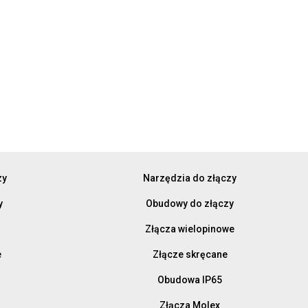
zy
Narzędzia do złączy
y
Obudowy do złączy
Złącza wielopinowe
e
Złącze skręcane
Obudowa IP65
Złącza Molex