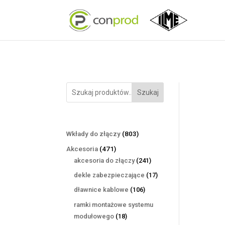
Szukaj
803
Wkłady do złączy
803
produkty
471
Akcesoria
471
produktów
241
akcesoria do złączy
241
produktów
17
dekle zabezpieczające
17
produktów
106
dławnice kablowe
106
produktów
ramki montażowe systemu
18
modułowego
18