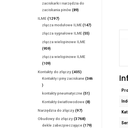
produktów
zaciskarki i narzędzia do
89
zaciskania pinów
89
produktów
1297
ILME
1297
produktów
147
złącza modułowe ILME
147
produktów
55
złącza sygnałowe ILME
55
produktów
złącza wielopinowe ILME
959
959
produktów
złącza wielopinowe ILME
109
109
produktów
405
Kontakty do złączy
405
In
produktów
Kontakty i piny zaciskane
346
346
Pr
produktów
51
kontakty pneumatyczne
51
produktów
Ind
8
Kontakty światłowodowe
8
produktów
97
Narzędzia do złączy
97
Kat
produktów
3768
Obudowy do złączy
3768
Ser
produktów
179
dekle zabezpieczające
179