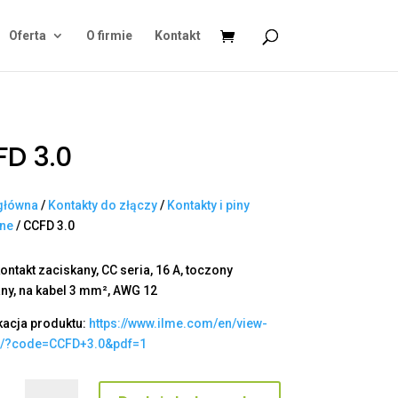
Oferta
O firmie
Kontakt
D 3.0
główna
/
Kontakty do złączy
/
Kontakty i piny
ane
/ CCFD 3.0
ontakt zaciskany, CC seria, 16 A, toczony
ny, na kabel 3 mm², AWG 12
kacja produktu:
https://www.ilme.com/en/view-
t/?code=CCFD+3.0&pdf=1
ilość