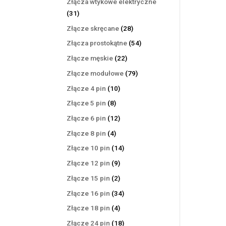
Złącza wtykowe elektryczne
31
31
produktów
28
Złącze skręcane
28
produktów
54
Złącza prostokątne
54
produkty
22
Złącze męskie
22
produkty
79
Złącze modułowe
79
produktów
10
Złącze 4 pin
10
produktów
8
Złącze 5 pin
8
produktów
12
Złącze 6 pin
12
produktów
4
Złącze 8 pin
4
produkty
14
Złącze 10 pin
14
produktów
9
Złącze 12 pin
9
produktów
2
Złącze 15 pin
2
produkty
34
Złącze 16 pin
34
produkty
4
Złącze 18 pin
4
produkty
18
Złącze 24 pin
18