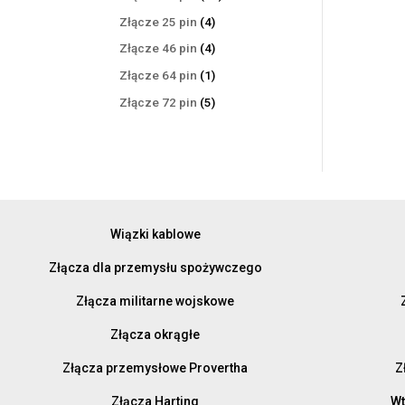
produktów
4
Złącze 25 pin
4
produkty
4
Złącze 46 pin
4
produkty
1
Złącze 64 pin
1
produkt
5
Złącze 72 pin
5
produktów
Wiązki kablowe
Złącza dla przemysłu spożywczego
Złącza militarne wojskowe
Złącza okrągłe
Złącza przemysłowe Provertha
Z
Złącza Harting
Wt