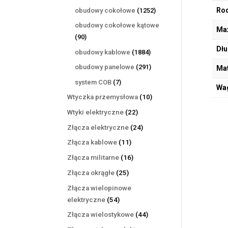
produktów
1252
Rod
obudowy cokołowe
1252
produkty
obudowy cokołowe kątowe
Max
90
90
produktów
Dłu
1884
obudowy kablowe
1884
produkty
291
obudowy panelowe
291
Mat
produktów
7
system COB
7
Wa
produktów
10
Wtyczka przemysłowa
10
produktów
22
Wtyki elektryczne
22
produkty
24
Złącza elektryczne
24
produkty
11
Złącza kablowe
11
produktów
16
Złącza militarne
16
produktów
25
Złącza okrągłe
25
produktów
Złącza wielopinowe
54
elektryczne
54
produkty
44
Złącza wielostykowe
44
produkty