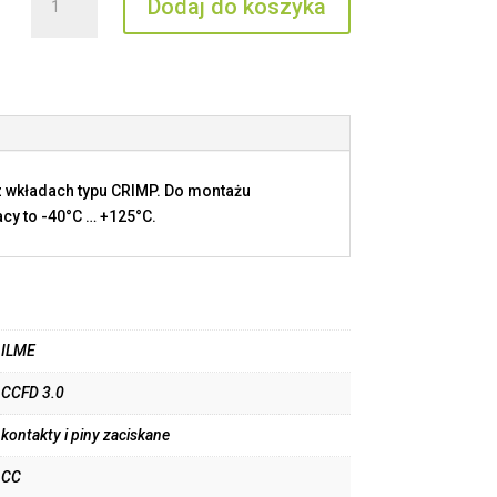
Dodaj do koszyka
CCFD
3.0
 wkładach typu CRIMP. Do montażu
cy to -40°C … +125°C.
ILME
CCFD 3.0
kontakty i piny zaciskane
CC