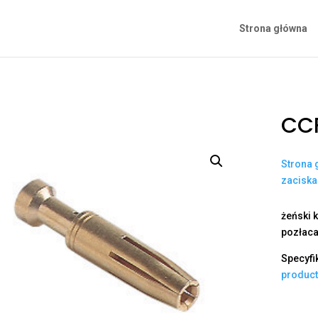
Strona główna
CCF
Strona 
zacisk
żeński k
pozłaca
Specyfi
produc