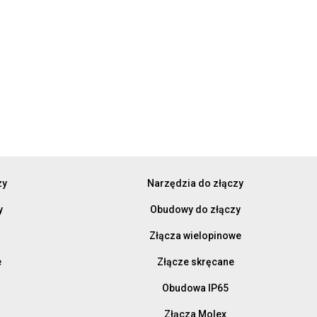
zy
Narzędzia do złączy
y
Obudowy do złączy
Złącza wielopinowe
e
Złącze skręcane
Obudowa IP65
Złącza Molex