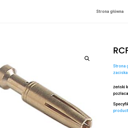
Strona główna
RCF
Strona 
zacisk
żeński k
pozłaca
Specyfi
produc