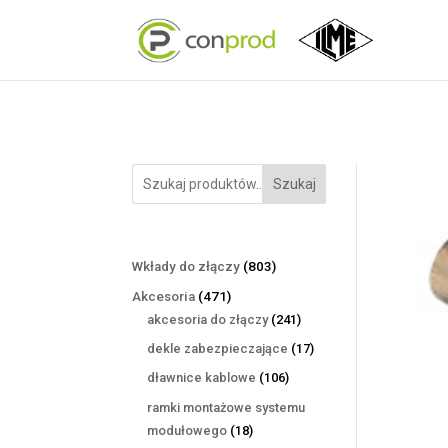
Szukaj
803
Wkłady do złączy
803
produkty
471
Akcesoria
471
produktów
241
akcesoria do złączy
241
produktów
17
dekle zabezpieczające
17
produktów
106
dławnice kablowe
106
produktów
ramki montażowe systemu
18
modułowego
18