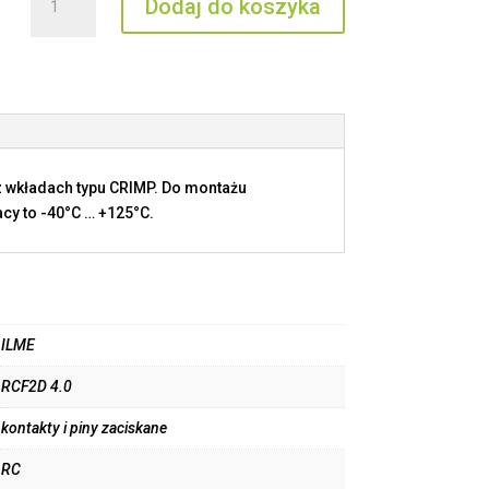
Dodaj do koszyka
RCF2D
4.0
 wkładach typu CRIMP. Do montażu
cy to -40°C … +125°C.
ILME
RCF2D 4.0
kontakty i piny zaciskane
RC