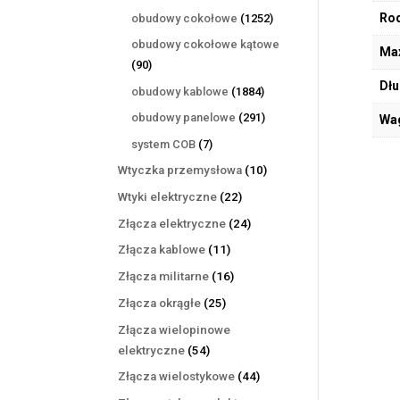
produktów
1252
Rod
obudowy cokołowe
1252
produkty
obudowy cokołowe kątowe
Max
90
90
produktów
Dłu
1884
obudowy kablowe
1884
produkty
291
obudowy panelowe
291
Wa
produktów
7
system COB
7
produktów
10
Wtyczka przemysłowa
10
produktów
22
Wtyki elektryczne
22
produkty
24
Złącza elektryczne
24
produkty
11
Złącza kablowe
11
produktów
16
Złącza militarne
16
produktów
25
Złącza okrągłe
25
produktów
Złącza wielopinowe
54
elektryczne
54
produkty
44
Złącza wielostykowe
44
produkty