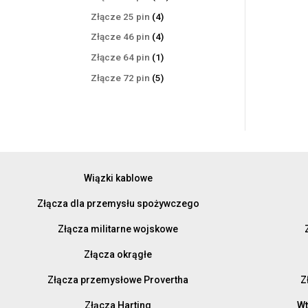
produktów
4
Złącze 25 pin
4
produkty
4
Złącze 46 pin
4
produkty
1
Złącze 64 pin
1
produkt
5
Złącze 72 pin
5
produktów
Wiązki kablowe
Złącza dla przemysłu spożywczego
Złącza militarne wojskowe
Złącza okrągłe
Złącza przemysłowe Provertha
Z
Złącza Harting
Wt