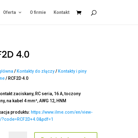
Oferta
O firmie
Kontakt
2D 4.0
główna
/
Kontakty do złączy
/
Kontakty i piny
ane
/ RCF2D 4.0
ontakt zaciskany, RC seria, 16 A, toczony
ny, na kabel 4 mm², AWG 12, HNM
kacja produktu:
https://www.ilme.com/en/view-
t/?code=RCF2D+4.0&pdf=1
ilość