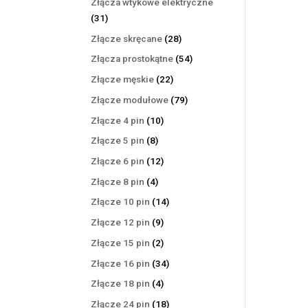
Złącza wtykowe elektryczne
31
31
produktów
28
Złącze skręcane
28
produktów
54
Złącza prostokątne
54
produkty
22
Złącze męskie
22
produkty
79
Złącze modułowe
79
produktów
10
Złącze 4 pin
10
produktów
8
Złącze 5 pin
8
produktów
12
Złącze 6 pin
12
produktów
4
Złącze 8 pin
4
produkty
14
Złącze 10 pin
14
produktów
9
Złącze 12 pin
9
produktów
2
Złącze 15 pin
2
produkty
34
Złącze 16 pin
34
produkty
4
Złącze 18 pin
4
produkty
18
Złącze 24 pin
18