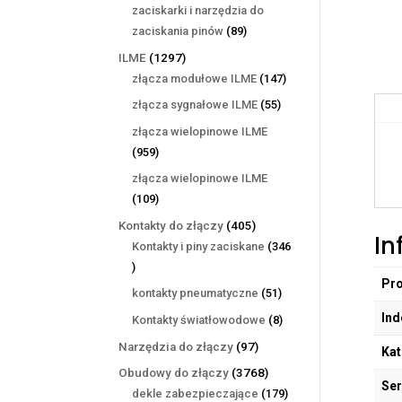
produktów
zaciskarki i narzędzia do
89
zaciskania pinów
89
produktów
1297
ILME
1297
produktów
147
złącza modułowe ILME
147
produktów
55
złącza sygnałowe ILME
55
produktów
złącza wielopinowe ILME
959
959
produktów
złącza wielopinowe ILME
109
109
produktów
405
Kontakty do złączy
405
In
produktów
Kontakty i piny zaciskane
346
346
Pr
produktów
51
kontakty pneumatyczne
51
produktów
Ind
8
Kontakty światłowodowe
8
produktów
97
Narzędzia do złączy
97
Kat
produktów
3768
Obudowy do złączy
3768
Ser
produktów
179
dekle zabezpieczające
179