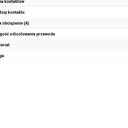
ia kontaktów
zaj kontaktu
 obciążenie (A)
gość odizolowania przewodu
eriał
ga