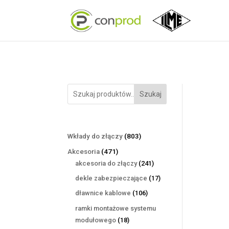
Szukaj
803
Wkłady do złączy
803
produkty
471
Akcesoria
471
produktów
241
akcesoria do złączy
241
produktów
17
dekle zabezpieczające
17
produktów
106
dławnice kablowe
106
produktów
ramki montażowe systemu
18
modułowego
18