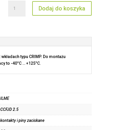
ilość
Dodaj do koszyka
CCFJD
2.5
 wkładach typu CRIMP. Do montażu
cy to -40°C … +125°C.
ILME
CCFJD 2.5
kontakty i piny zaciskane