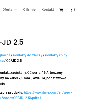
Oferta
O firmie
Kontakt
JD 2.5
główna
/
Kontakty do złączy
/
Kontakty i piny
ane
/ CCFJD 2.5
ontakt zaciskany, CC seria, 16 A, toczony
ny, na kabel 2,5 mm², AWG 14, podstawowe
nie
kacja produktu:
https://www.ilme.com/en/view-
t/?code=CCFJD+2.5&pdf=1