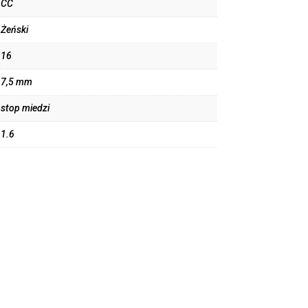
CC
Żeński
16
7,5 mm
stop miedzi
1.6