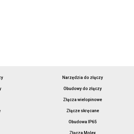
zy
Narzędzia do złączy
y
Obudowy do złączy
Złącza wielopinowe
e
Złącze skręcane
Obudowa IP65
Złącza Molex