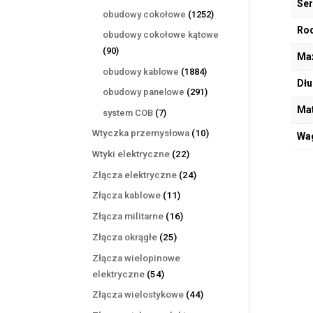
Ser
produktów
1252
obudowy cokołowe
1252
produkty
Rod
obudowy cokołowe kątowe
90
90
Max
produktów
1884
obudowy kablowe
1884
Dłu
produkty
291
obudowy panelowe
291
produktów
Mat
7
system COB
7
produktów
10
Wtyczka przemysłowa
10
Wa
produktów
22
Wtyki elektryczne
22
produkty
24
Złącza elektryczne
24
produkty
11
Złącza kablowe
11
produktów
16
Złącza militarne
16
produktów
25
Złącza okrągłe
25
produktów
Złącza wielopinowe
54
elektryczne
54
produkty
44
Złącza wielostykowe
44
produkty