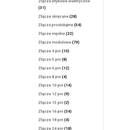
Złącza wtykowe elektryczne
31
31
produktów
28
Złącze skręcane
28
produktów
54
Złącza prostokątne
54
produkty
22
Złącze męskie
22
produkty
79
Złącze modułowe
79
produktów
10
Złącze 4 pin
10
produktów
8
Złącze 5 pin
8
produktów
12
Złącze 6 pin
12
produktów
4
Złącze 8 pin
4
produkty
14
Złącze 10 pin
14
produktów
9
Złącze 12 pin
9
produktów
2
Złącze 15 pin
2
produkty
34
Złącze 16 pin
34
produkty
4
Złącze 18 pin
4
produkty
18
Złącze 24 pin
18