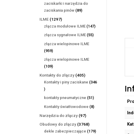
produktów
zaciskarki i narzędzia do
89
zaciskania pinów
89
produktów
1297
ILME
1297
produktów
147
złącza modułowe ILME
147
produktów
55
złącza sygnałowe ILME
55
produktów
złącza wielopinowe ILME
959
959
produktów
złącza wielopinowe ILME
109
109
produktów
405
Kontakty do złączy
405
produktów
Kontakty i piny zaciskane
346
In
346
produktów
51
kontakty pneumatyczne
51
Pr
produktów
8
Kontakty światłowodowe
8
Ind
produktów
97
Narzędzia do złączy
97
produktów
Kat
3768
Obudowy do złączy
3768
produktów
179
dekle zabezpieczające
179