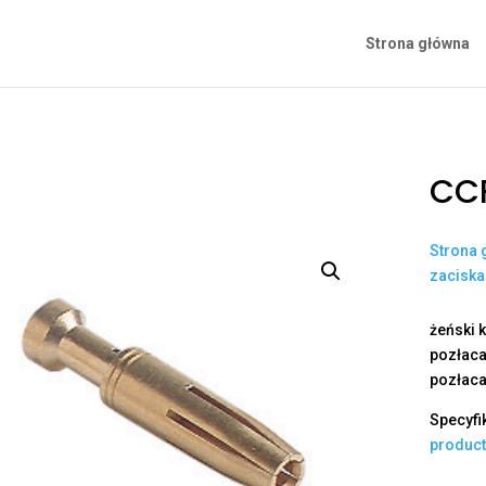
Strona główna
CCF
Strona 
zacisk
żeński k
pozłaca
pozłaca
Specyfi
produc