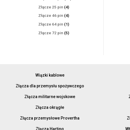
produktów
4
Złącze 25 pin
4
produkty
4
Złącze 46 pin
4
produkty
1
Złącze 64 pin
1
produkt
5
Złącze 72 pin
5
produktów
Wiązki kablowe
Złącza dla przemysłu spożywczego
Złącza militarne wojskowe
Złącza okrągłe
Złącza przemysłowe Provertha
Z
Złącza Harting
Wt