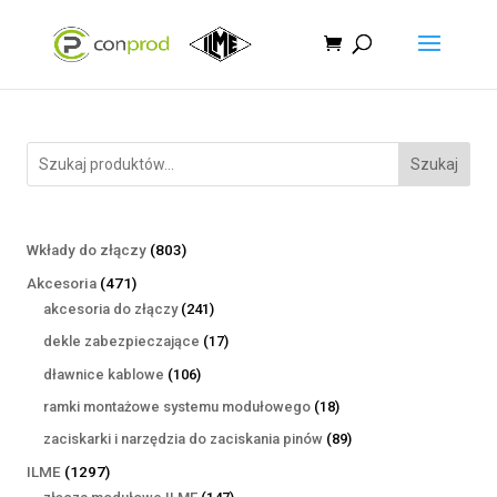
Szukaj
803
Wkłady do złączy
803
produkty
471
Akcesoria
471
produktów
241
akcesoria do złączy
241
produktów
17
dekle zabezpieczające
17
produktów
106
dławnice kablowe
106
produktów
18
ramki montażowe systemu modułowego
18
produktów
89
zaciskarki i narzędzia do zaciskania pinów
89
produktów
1297
ILME
1297
produktów
147