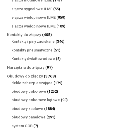
złącza modułowe ILME
147
produktów
55
złącza sygnałowe ILME
55
produktów
959
złącza wielopinowe ILME
959
produktów
109
złącza wielopinowe ILME
109
produktów
405
Kontakty do złączy
405
produktów
346
Kontakty i piny zaciskane
346
produktów
51
kontakty pneumatyczne
51
produktów
8
Kontakty światłowodowe
8
produktów
97
Narzędzia do złączy
97
produktów
3768
Obudowy do złączy
3768
produktów
179
dekle zabezpieczające
179
produktów
1252
obudowy cokołowe
1252
produkty
90
obudowy cokołowe kątowe
90
produktów
1884
obudowy kablowe
1884
produkty
291
obudowy panelowe
291
produktów
7
system COB
7