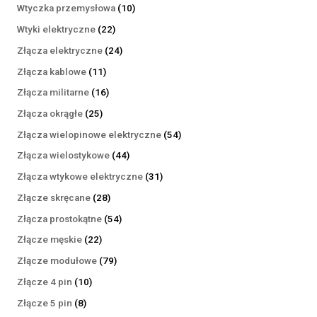
produktów
10
Wtyczka przemysłowa
10
produktów
22
Wtyki elektryczne
22
produkty
24
Złącza elektryczne
24
produkty
11
Złącza kablowe
11
produktów
16
Złącza militarne
16
produktów
25
Złącza okrągłe
25
produktów
54
Złącza wielopinowe elektryczne
54
produkty
44
Złącza wielostykowe
44
produkty
31
Złącza wtykowe elektryczne
31
produktów
28
Złącze skręcane
28
produktów
54
Złącza prostokątne
54
produkty
22
Złącze męskie
22
produkty
79
Złącze modułowe
79
produktów
10
Złącze 4 pin
10
produktów
8
Złącze 5 pin
8