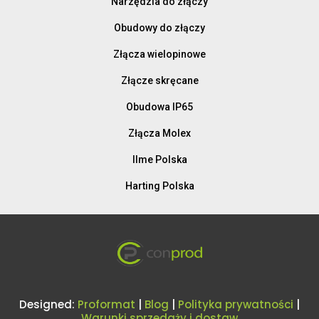
Narzędzia do złączy
Obudowy do złączy
Złącza wielopinowe
Złącze skręcane
Obudowa IP65
Złącza Molex
Ilme Polska
Harting Polska
Designed:
Proformat
|
Blog
|
Polityka prywatności
|
Warunki sprzedaży i dostaw