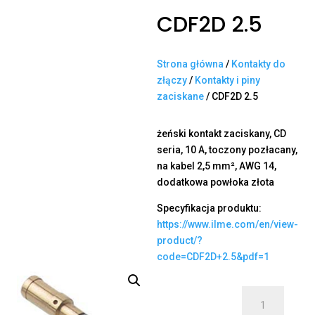
CDF2D 2.5
Strona główna
/
Kontakty do
złączy
/
Kontakty i piny
zaciskane
/ CDF2D 2.5
żeński kontakt zaciskany, CD
seria, 10 A, toczony pozłacany,
na kabel 2,5 mm², AWG 14,
dodatkowa powłoka złota
Specyfikacja produktu:
https://www.ilme.com/en/view-
product/?
code=CDF2D+2.5&pdf=1
ilość
CDF2D