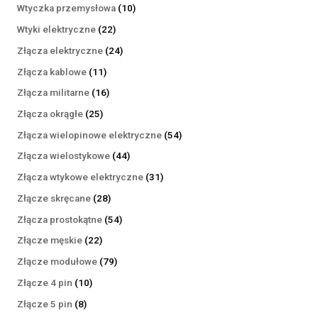
produktów
10
Wtyczka przemysłowa
10
produktów
22
Wtyki elektryczne
22
produkty
24
Złącza elektryczne
24
produkty
11
Złącza kablowe
11
produktów
16
Złącza militarne
16
produktów
25
Złącza okrągłe
25
produktów
54
Złącza wielopinowe elektryczne
54
produkty
44
Złącza wielostykowe
44
produkty
31
Złącza wtykowe elektryczne
31
produktów
28
Złącze skręcane
28
produktów
54
Złącza prostokątne
54
produkty
22
Złącze męskie
22
produkty
79
Złącze modułowe
79
produktów
10
Złącze 4 pin
10
produktów
8
Złącze 5 pin
8