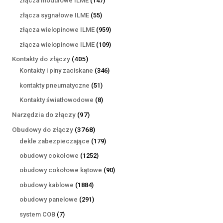
złącza modułowe ILME
147
produktów
55
złącza sygnałowe ILME
55
produktów
959
złącza wielopinowe ILME
959
produktów
109
złącza wielopinowe ILME
109
produktów
405
Kontakty do złączy
405
produktów
346
Kontakty i piny zaciskane
346
produktów
51
kontakty pneumatyczne
51
produktów
8
Kontakty światłowodowe
8
produktów
97
Narzędzia do złączy
97
produktów
3768
Obudowy do złączy
3768
produktów
179
dekle zabezpieczające
179
produktów
1252
obudowy cokołowe
1252
produkty
90
obudowy cokołowe kątowe
90
produktów
1884
obudowy kablowe
1884
produkty
291
obudowy panelowe
291
produktów
7
system COB
7