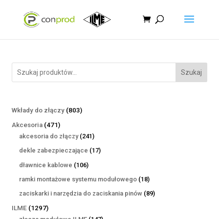
Szukaj
803
Wkłady do złączy
803
produkty
471
Akcesoria
471
produktów
241
akcesoria do złączy
241
produktów
17
dekle zabezpieczające
17
produktów
106
dławnice kablowe
106
produktów
18
ramki montażowe systemu modułowego
18
produktów
89
zaciskarki i narzędzia do zaciskania pinów
89
produktów
1297
ILME
1297
produktów
147