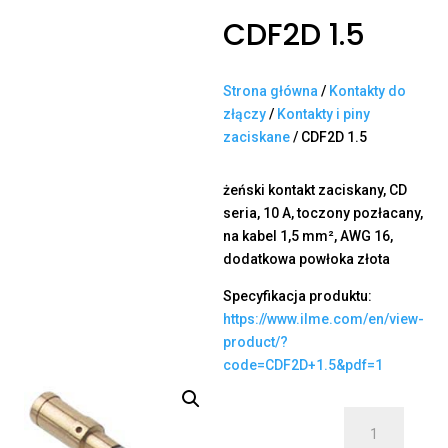
CDF2D 1.5
Strona główna
/
Kontakty do
złączy
/
Kontakty i piny
zaciskane
/ CDF2D 1.5
żeński kontakt zaciskany, CD
seria, 10 A, toczony pozłacany,
na kabel 1,5 mm², AWG 16,
dodatkowa powłoka złota
Specyfikacja produktu:
https://www.ilme.com/en/view-
product/?
code=CDF2D+1.5&pdf=1
ilość
CDF2D