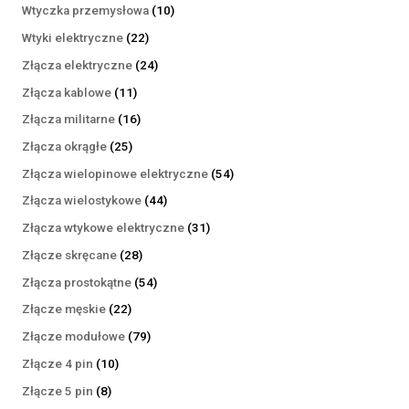
produktów
10
Wtyczka przemysłowa
10
produktów
22
Wtyki elektryczne
22
produkty
24
Złącza elektryczne
24
produkty
11
Złącza kablowe
11
produktów
16
Złącza militarne
16
produktów
25
Złącza okrągłe
25
produktów
54
Złącza wielopinowe elektryczne
54
produkty
44
Złącza wielostykowe
44
produkty
31
Złącza wtykowe elektryczne
31
produktów
28
Złącze skręcane
28
produktów
54
Złącza prostokątne
54
produkty
22
Złącze męskie
22
produkty
79
Złącze modułowe
79
produktów
10
Złącze 4 pin
10
produktów
8
Złącze 5 pin
8