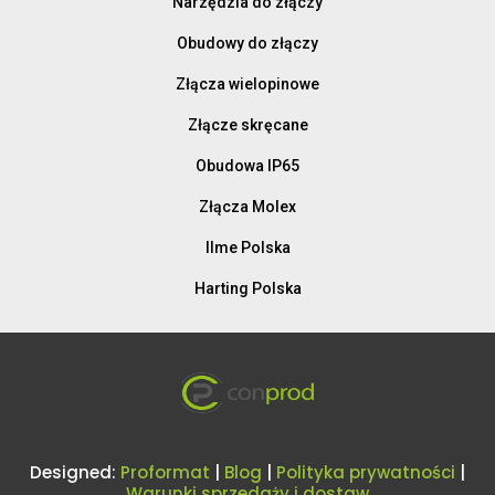
Narzędzia do złączy
Obudowy do złączy
Złącza wielopinowe
Złącze skręcane
Obudowa IP65
Złącza Molex
Ilme Polska
Harting Polska
Designed:
Proformat
|
Blog
|
Polityka prywatności
|
Warunki sprzedaży i dostaw