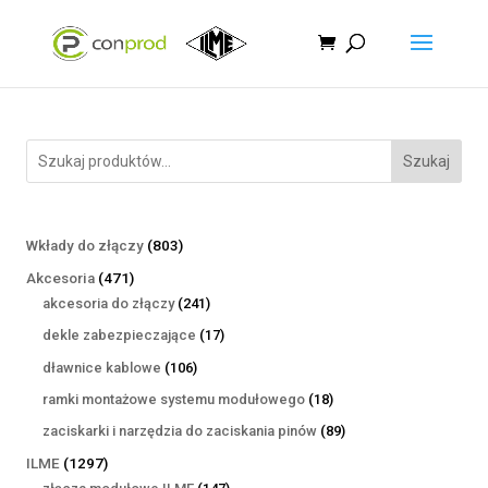
Szukaj
803
Wkłady do złączy
803
produkty
471
Akcesoria
471
produktów
241
akcesoria do złączy
241
produktów
17
dekle zabezpieczające
17
produktów
106
dławnice kablowe
106
produktów
18
ramki montażowe systemu modułowego
18
produktów
89
zaciskarki i narzędzia do zaciskania pinów
89
produktów
1297
ILME
1297
produktów
147