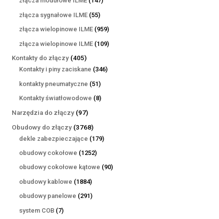
złącza modułowe ILME
147
produktów
55
złącza sygnałowe ILME
55
produktów
959
złącza wielopinowe ILME
959
produktów
109
złącza wielopinowe ILME
109
produktów
405
Kontakty do złączy
405
produktów
346
Kontakty i piny zaciskane
346
produktów
51
kontakty pneumatyczne
51
produktów
8
Kontakty światłowodowe
8
produktów
97
Narzędzia do złączy
97
produktów
3768
Obudowy do złączy
3768
produktów
179
dekle zabezpieczające
179
produktów
1252
obudowy cokołowe
1252
produkty
90
obudowy cokołowe kątowe
90
produktów
1884
obudowy kablowe
1884
produkty
291
obudowy panelowe
291
produktów
7
system COB
7