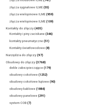
złącza modułowe ILME
147
produktów
55
złącza sygnałowe ILME
55
produktów
959
złącza wielopinowe ILME
959
produktów
109
złącza wielopinowe ILME
109
produktów
405
Kontakty do złączy
405
produktów
346
Kontakty i piny zaciskane
346
produktów
51
kontakty pneumatyczne
51
produktów
8
Kontakty światłowodowe
8
produktów
97
Narzędzia do złączy
97
produktów
3768
Obudowy do złączy
3768
produktów
179
dekle zabezpieczające
179
produktów
1252
obudowy cokołowe
1252
produkty
90
obudowy cokołowe kątowe
90
produktów
1884
obudowy kablowe
1884
produkty
291
obudowy panelowe
291
produktów
7
system COB
7