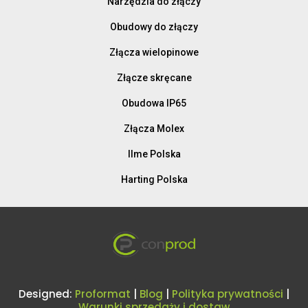
Narzędzia do złączy
Obudowy do złączy
Złącza wielopinowe
Złącze skręcane
Obudowa IP65
Złącza Molex
Ilme Polska
Harting Polska
Designed:
Proformat
|
Blog
|
Polityka prywatności
|
Warunki sprzedaży i dostaw