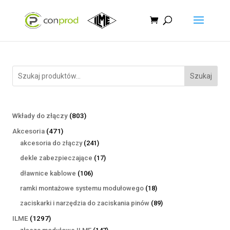
Szukaj
803
Wkłady do złączy
803
produkty
471
Akcesoria
471
produktów
241
akcesoria do złączy
241
produktów
17
dekle zabezpieczające
17
produktów
106
dławnice kablowe
106
produktów
18
ramki montażowe systemu modułowego
18
produktów
89
zaciskarki i narzędzia do zaciskania pinów
89
produktów
1297
ILME
1297
produktów
147