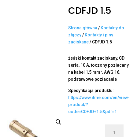
CDFJD 1.5
Strona główna
/
Kontakty do
złączy
/
Kontakty i piny
zaciskane
/ CDFJD 1.5
żeński kontakt zaciskany, CD
seria, 10 A, toczony pozłacany,
na kabel 1,5 mm², AWG 16,
podstawowe pozłacanie
Specyfikacja produktu:
https://www.ilme.com/en/view-
product/?
code=CDFJD+1.5&pdf=1
ilość
CDFJD