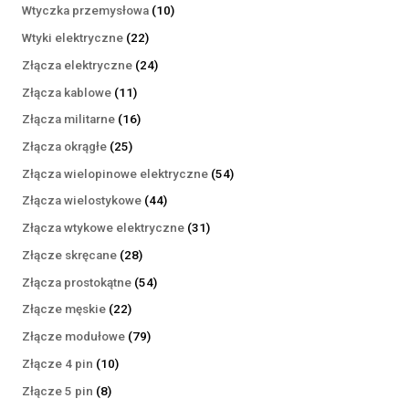
produktów
10
Wtyczka przemysłowa
10
produktów
22
Wtyki elektryczne
22
produkty
24
Złącza elektryczne
24
produkty
11
Złącza kablowe
11
produktów
16
Złącza militarne
16
produktów
25
Złącza okrągłe
25
produktów
54
Złącza wielopinowe elektryczne
54
produkty
44
Złącza wielostykowe
44
produkty
31
Złącza wtykowe elektryczne
31
produktów
28
Złącze skręcane
28
produktów
54
Złącza prostokątne
54
produkty
22
Złącze męskie
22
produkty
79
Złącze modułowe
79
produktów
10
Złącze 4 pin
10
produktów
8
Złącze 5 pin
8