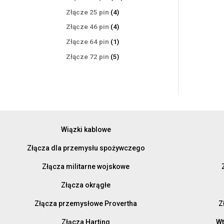
produktów
4
Złącze 25 pin
4
produkty
4
Złącze 46 pin
4
produkty
1
Złącze 64 pin
1
produkt
5
Złącze 72 pin
5
produktów
Wiązki kablowe
Złącza dla przemysłu spożywczego
Złącza militarne wojskowe
Złącza okrągłe
Złącza przemysłowe Provertha
Z
Złącza Harting
Wt