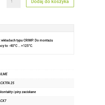
Dodaj do koszyka
CX7FA
25
 wkładach typu CRIMP. Do montażu
cy to -40°C … +125°C.
ILME
CX7FA 25
kontakty i piny zaciskane
CX7