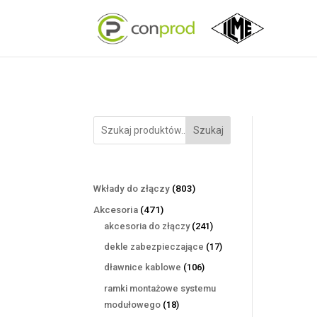
Szukaj
803
Wkłady do złączy
803
produkty
471
Akcesoria
471
produktów
241
akcesoria do złączy
241
produktów
17
dekle zabezpieczające
17
produktów
106
dławnice kablowe
106
produktów
ramki montażowe systemu
18
modułowego
18