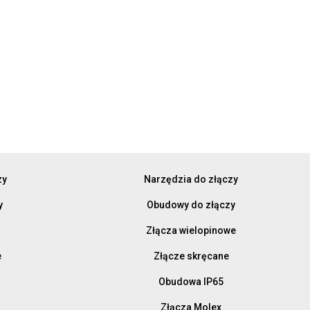
zy
Narzędzia do złączy
y
Obudowy do złączy
Złącza wielopinowe
e
Złącze skręcane
Obudowa IP65
Złącza Molex