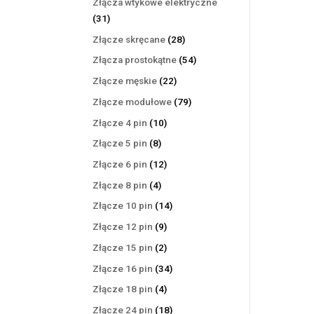
Złącza wtykowe elektryczne
31
31
produktów
28
Złącze skręcane
28
produktów
54
Złącza prostokątne
54
produkty
22
Złącze męskie
22
produkty
79
Złącze modułowe
79
produktów
10
Złącze 4 pin
10
produktów
8
Złącze 5 pin
8
produktów
12
Złącze 6 pin
12
produktów
4
Złącze 8 pin
4
produkty
14
Złącze 10 pin
14
produktów
9
Złącze 12 pin
9
produktów
2
Złącze 15 pin
2
produkty
34
Złącze 16 pin
34
produkty
4
Złącze 18 pin
4
produkty
18
Złącze 24 pin
18