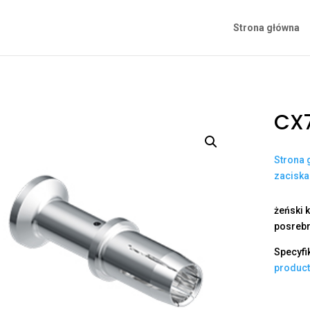
Strona główna
CX
Strona 
zacisk
żeński k
posrebr
Specyfi
produc