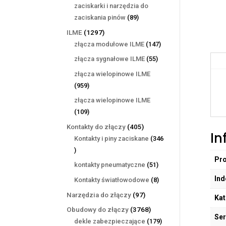
produktów
zaciskarki i narzędzia do
89
zaciskania pinów
89
produktów
1297
ILME
1297
produktów
147
złącza modułowe ILME
147
produktów
55
złącza sygnałowe ILME
55
produktów
złącza wielopinowe ILME
959
959
produktów
złącza wielopinowe ILME
109
109
produktów
405
Kontakty do złączy
405
In
produktów
Kontakty i piny zaciskane
346
346
Pr
produktów
51
kontakty pneumatyczne
51
produktów
Ind
8
Kontakty światłowodowe
8
produktów
97
Narzędzia do złączy
97
Kat
produktów
3768
Obudowy do złączy
3768
Ser
produktów
179
dekle zabezpieczające
179