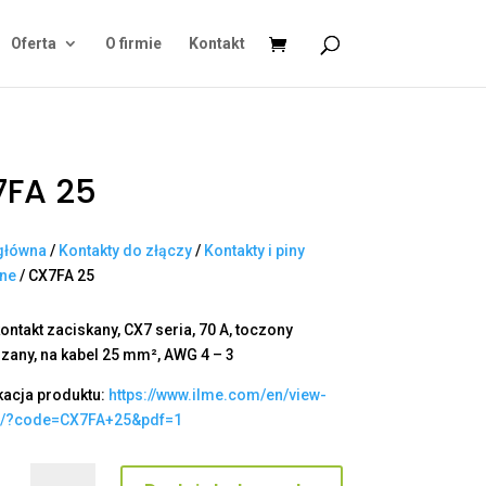
Oferta
O firmie
Kontakt
7FA 25
główna
/
Kontakty do złączy
/
Kontakty i piny
ane
/ CX7FA 25
ontakt zaciskany, CX7 seria, 70 A, toczony
zany, na kabel 25 mm², AWG 4 – 3
kacja produktu:
https://www.ilme.com/en/view-
t/?code=CX7FA+25&pdf=1
ilość