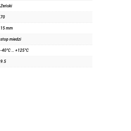
Żeński
70
15 mm
stop miedzi
-40°C … +125°C
9.5