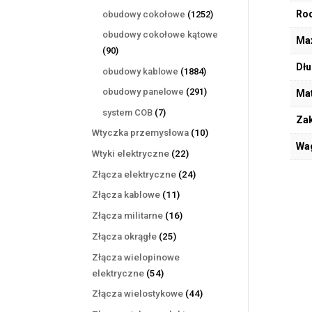
produktów
1252
Rod
obudowy cokołowe
1252
produkty
obudowy cokołowe kątowe
Max
90
90
produktów
Dłu
1884
obudowy kablowe
1884
produkty
291
obudowy panelowe
291
Mat
produktów
7
system COB
7
Zak
produktów
10
Wtyczka przemysłowa
10
Wa
produktów
22
Wtyki elektryczne
22
produkty
24
Złącza elektryczne
24
produkty
11
Złącza kablowe
11
produktów
16
Złącza militarne
16
produktów
25
Złącza okrągłe
25
produktów
Złącza wielopinowe
54
elektryczne
54
produkty
44
Złącza wielostykowe
44
produkty