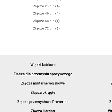
produktów
4
Złącze 25 pin
4
produkty
4
Złącze 46 pin
4
produkty
1
Złącze 64 pin
1
produkt
5
Złącze 72 pin
5
produktów
Wiązki kablowe
Złącza dla przemysłu spożywczego
Złącza militarne wojskowe
Złącza okrągłe
Złącza przemysłowe Provertha
Z
Złącza Harting
Wt