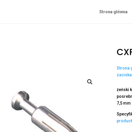
Strona główna
CXF
Strona 
zacisk
żeński k
posrebr
7,5 mm
Specyfi
produc