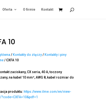
Oferta
O firmie
Kontakt
A 10
główna
/
Kontakty do złączy
/
Kontakty i piny
ane
/ CXFA 10
ontakt zaciskany, CX seria, 40 A, toczony
zany, na kabel 10 mm², AWG 8, kabel rozmiar do
kacja produktu:
https://www.ilme.com/en/view-
t/?code=CXFA+10&pdf=1