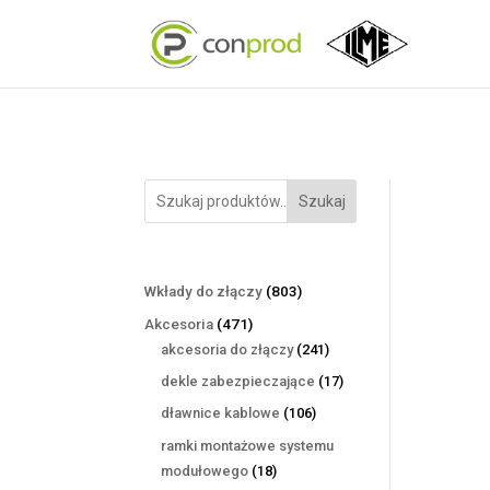
Szukaj
803
Wkłady do złączy
803
produkty
471
Akcesoria
471
produktów
241
akcesoria do złączy
241
produktów
17
dekle zabezpieczające
17
produktów
106
dławnice kablowe
106
produktów
ramki montażowe systemu
18
modułowego
18