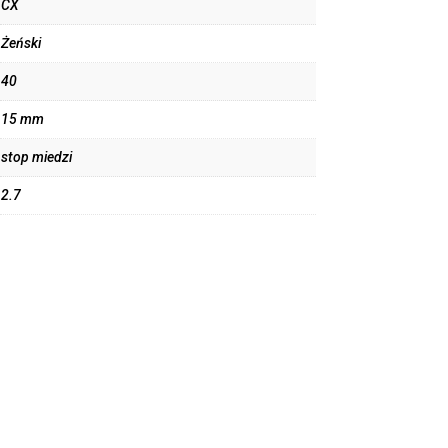
CX
Żeński
40
15 mm
stop miedzi
2.7