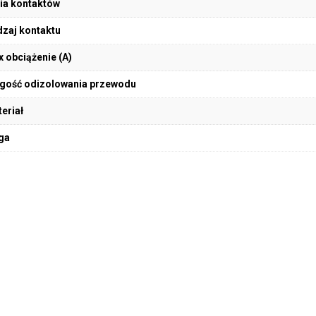
ia kontaktów
zaj kontaktu
 obciążenie (A)
gość odizolowania przewodu
eriał
ga