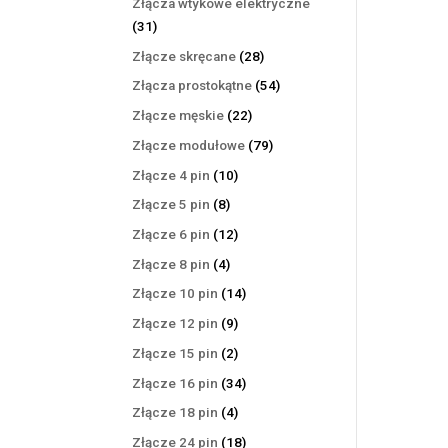
Złącza wtykowe elektryczne
31
31
produktów
28
Złącze skręcane
28
produktów
54
Złącza prostokątne
54
produkty
22
Złącze męskie
22
produkty
79
Złącze modułowe
79
produktów
10
Złącze 4 pin
10
produktów
8
Złącze 5 pin
8
produktów
12
Złącze 6 pin
12
produktów
4
Złącze 8 pin
4
produkty
14
Złącze 10 pin
14
produktów
9
Złącze 12 pin
9
produktów
2
Złącze 15 pin
2
produkty
34
Złącze 16 pin
34
produkty
4
Złącze 18 pin
4
produkty
18
Złącze 24 pin
18