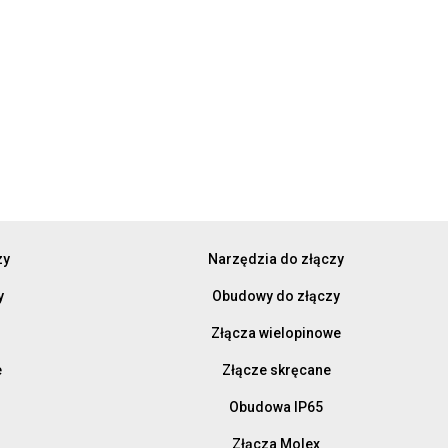
zy
Narzędzia do złączy
y
Obudowy do złączy
Złącza wielopinowe
e
Złącze skręcane
Obudowa IP65
Złącza Molex