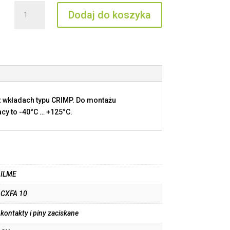
ilość
Dodaj do koszyka
CXFA
10
 wkładach typu CRIMP. Do montażu
cy to -40°C … +125°C.
ILME
CXFA 10
kontakty i piny zaciskane