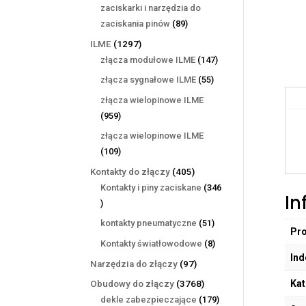
produktów
zaciskarki i narzędzia do
89
zaciskania pinów
89
produktów
1297
ILME
1297
produktów
147
złącza modułowe ILME
147
produktów
55
złącza sygnałowe ILME
55
produktów
złącza wielopinowe ILME
959
959
produktów
złącza wielopinowe ILME
109
109
produktów
405
Kontakty do złączy
405
produktów
Kontakty i piny zaciskane
346
In
346
produktów
51
kontakty pneumatyczne
51
Pr
produktów
8
Kontakty światłowodowe
8
Ind
produktów
97
Narzędzia do złączy
97
produktów
Kat
3768
Obudowy do złączy
3768
produktów
179
dekle zabezpieczające
179