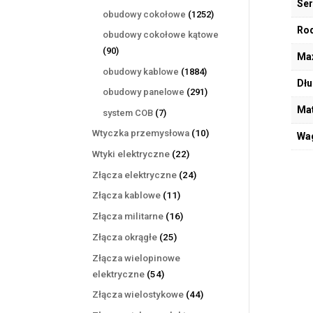
Ser
produktów
1252
obudowy cokołowe
1252
produkty
Rod
obudowy cokołowe kątowe
90
90
Max
produktów
1884
obudowy kablowe
1884
Dłu
produkty
291
obudowy panelowe
291
produktów
Mat
7
system COB
7
produktów
10
Wtyczka przemysłowa
10
Wa
produktów
22
Wtyki elektryczne
22
produkty
24
Złącza elektryczne
24
produkty
11
Złącza kablowe
11
produktów
16
Złącza militarne
16
produktów
25
Złącza okrągłe
25
produktów
Złącza wielopinowe
54
elektryczne
54
produkty
44
Złącza wielostykowe
44
produkty