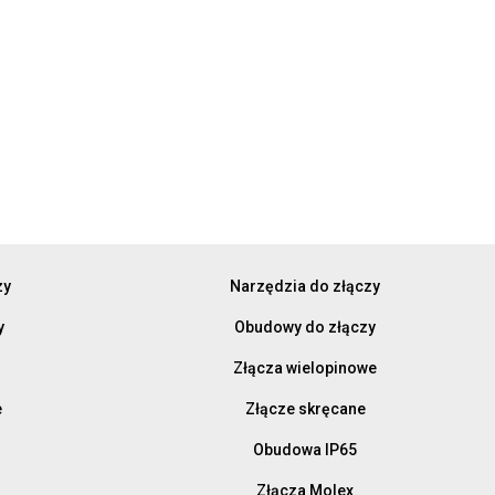
zy
Narzędzia do złączy
y
Obudowy do złączy
Złącza wielopinowe
e
Złącze skręcane
Obudowa IP65
Złącza Molex