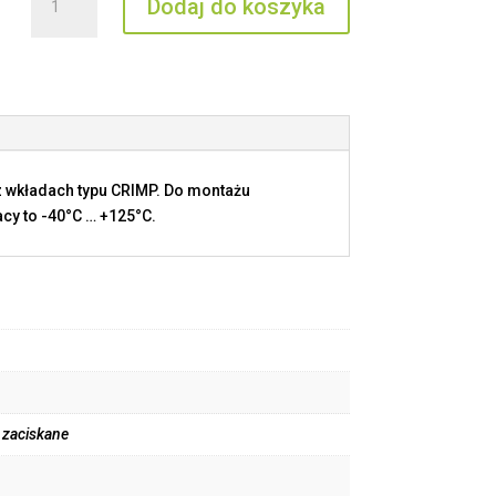
Dodaj do koszyka
CYFA
25
 wkładach typu CRIMP. Do montażu
cy to -40°C … +125°C.
y zaciskane