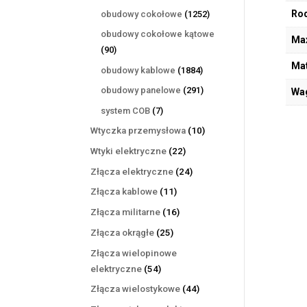
produktów
1252
Rod
obudowy cokołowe
1252
produkty
obudowy cokołowe kątowe
Max
90
90
produktów
Mat
1884
obudowy kablowe
1884
produkty
291
obudowy panelowe
291
Wa
produktów
7
system COB
7
produktów
10
Wtyczka przemysłowa
10
produktów
22
Wtyki elektryczne
22
produkty
24
Złącza elektryczne
24
produkty
11
Złącza kablowe
11
produktów
16
Złącza militarne
16
produktów
25
Złącza okrągłe
25
produktów
Złącza wielopinowe
54
elektryczne
54
produkty
44
Złącza wielostykowe
44
produkty