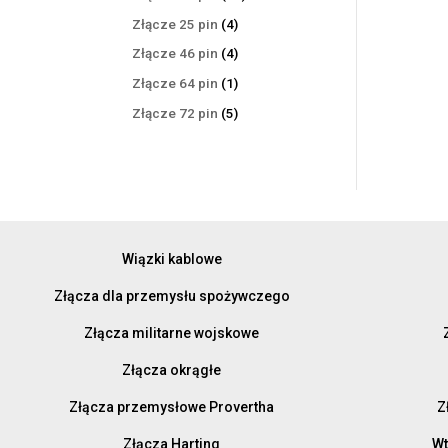
produktów
4
Złącze 25 pin
4
produkty
4
Złącze 46 pin
4
produkty
1
Złącze 64 pin
1
produkt
5
Złącze 72 pin
5
produktów
Wiązki kablowe
Złącza dla przemysłu spożywczego
Złącza militarne wojskowe
Złącza okrągłe
Złącza przemysłowe Provertha
Z
Złącza Harting
Wt