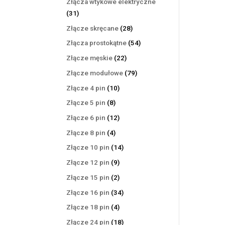
Złącza wtykowe elektryczne
31
31
produktów
28
Złącze skręcane
28
produktów
54
Złącza prostokątne
54
produkty
22
Złącze męskie
22
produkty
79
Złącze modułowe
79
produktów
10
Złącze 4 pin
10
produktów
8
Złącze 5 pin
8
produktów
12
Złącze 6 pin
12
produktów
4
Złącze 8 pin
4
produkty
14
Złącze 10 pin
14
produktów
9
Złącze 12 pin
9
produktów
2
Złącze 15 pin
2
produkty
34
Złącze 16 pin
34
produkty
4
Złącze 18 pin
4
produkty
18
Złącze 24 pin
18