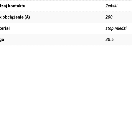
zaj kontaktu
Żeński
 obciążenie (A)
200
eriał
stop miedzi
ga
30.5