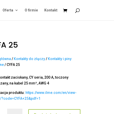
Oferta
O firmie
Kontakt
FA 25
główna
/
Kontakty do złączy
/
Kontakty i piny
ane
/ CYFA 25
ontakt zaciskany, CY seria, 200 A, toczony
zany, na kabel 25 mm², AWG 4
kacja produktu:
https://www.ilme.com/en/view-
t/?code=CYFA+25&pdf=1
ilość