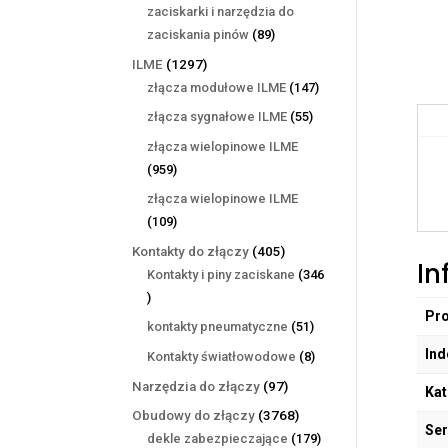
produktów
zaciskarki i narzędzia do
89
zaciskania pinów
89
produktów
1297
ILME
1297
produktów
147
złącza modułowe ILME
147
produktów
55
złącza sygnałowe ILME
55
produktów
złącza wielopinowe ILME
959
959
produktów
złącza wielopinowe ILME
109
109
produktów
405
Kontakty do złączy
405
In
produktów
Kontakty i piny zaciskane
346
346
Pr
produktów
51
kontakty pneumatyczne
51
produktów
Ind
8
Kontakty światłowodowe
8
produktów
97
Narzędzia do złączy
97
Kat
produktów
3768
Obudowy do złączy
3768
Ser
produktów
179
dekle zabezpieczające
179