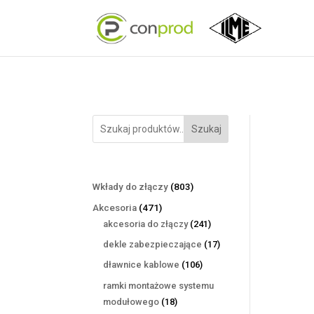
Szukaj
803
Wkłady do złączy
803
produkty
471
Akcesoria
471
produktów
241
akcesoria do złączy
241
produktów
17
dekle zabezpieczające
17
produktów
106
dławnice kablowe
106
produktów
ramki montażowe systemu
18
modułowego
18