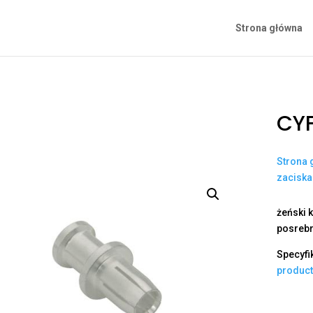
Strona główna
CY
Strona 
zacisk
żeński k
posrebr
Specyfi
produc