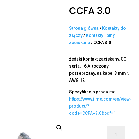
CCFA 3.0
Strona główna
/
Kontakty do
złączy
/
Kontakty i piny
zaciskane
/ CCFA 3.0
żeński kontakt zaciskany, CC
seria, 16 A, toczony
posrebrzany, na kabel 3 mm²,
AWG 12
Specyfikacja produktu:
https://www.ilme.com/en/view-
product/?
code=CCFA+3.0&pdf=1
ilość
CCFA