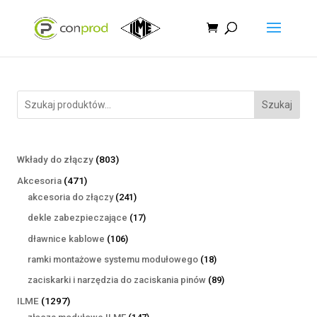
Szukaj
803
Wkłady do złączy
803
produkty
471
Akcesoria
471
produktów
241
akcesoria do złączy
241
produktów
17
dekle zabezpieczające
17
produktów
106
dławnice kablowe
106
produktów
18
ramki montażowe systemu modułowego
18
produktów
89
zaciskarki i narzędzia do zaciskania pinów
89
produktów
1297
ILME
1297
produktów
147