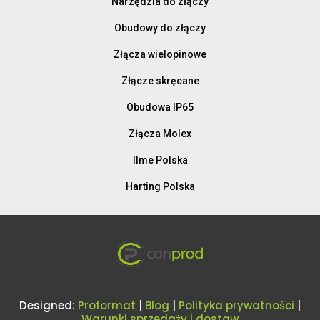
Narzędzia do złączy
Obudowy do złączy
Złącza wielopinowe
Złącze skręcane
Obudowa IP65
Złącza Molex
Ilme Polska
Harting Polska
Designed:
Proformat
|
Blog
|
Polityka prywatności
|
Warunki sprzedaży i dostaw