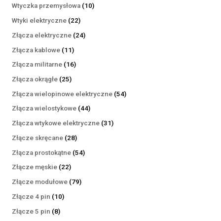
produktów
10
Wtyczka przemysłowa
10
produktów
22
Wtyki elektryczne
22
produkty
24
Złącza elektryczne
24
produkty
11
Złącza kablowe
11
produktów
16
Złącza militarne
16
produktów
25
Złącza okrągłe
25
produktów
54
Złącza wielopinowe elektryczne
54
produkty
44
Złącza wielostykowe
44
produkty
31
Złącza wtykowe elektryczne
31
produktów
28
Złącze skręcane
28
produktów
54
Złącza prostokątne
54
produkty
22
Złącze męskie
22
produkty
79
Złącze modułowe
79
produktów
10
Złącze 4 pin
10
produktów
8
Złącze 5 pin
8