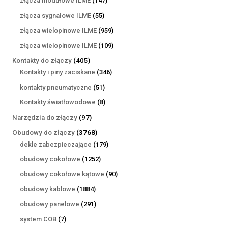
złącza modułowe ILME
147
produktów
55
złącza sygnałowe ILME
55
produktów
959
złącza wielopinowe ILME
959
produktów
109
złącza wielopinowe ILME
109
produktów
405
Kontakty do złączy
405
produktów
346
Kontakty i piny zaciskane
346
produktów
51
kontakty pneumatyczne
51
produktów
8
Kontakty światłowodowe
8
produktów
97
Narzędzia do złączy
97
produktów
3768
Obudowy do złączy
3768
produktów
179
dekle zabezpieczające
179
produktów
1252
obudowy cokołowe
1252
produkty
90
obudowy cokołowe kątowe
90
produktów
1884
obudowy kablowe
1884
produkty
291
obudowy panelowe
291
produktów
7
system COB
7