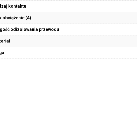
zaj kontaktu
 obciążenie (A)
gość odizolowania przewodu
eriał
ga