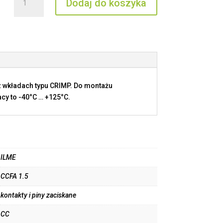
Dodaj do koszyka
CCFA
1.5
 wkładach typu CRIMP. Do montażu
cy to -40°C … +125°C.
ILME
CCFA 1.5
kontakty i piny zaciskane
CC