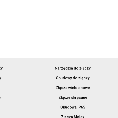
zy
Narzędzia do złączy
y
Obudowy do złączy
Złącza wielopinowe
e
Złącze skręcane
Obudowa IP65
Złącza Molex