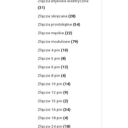
Złącza wtykowe elektryczne
31
31
produktów
28
Złącze skręcane
28
produktów
54
Złącza prostokątne
54
produkty
22
Złącze męskie
22
produkty
79
Złącze modułowe
79
produktów
10
Złącze 4 pin
10
produktów
8
Złącze 5 pin
8
produktów
12
Złącze 6 pin
12
produktów
4
Złącze 8 pin
4
produkty
14
Złącze 10 pin
14
produktów
9
Złącze 12 pin
9
produktów
2
Złącze 15 pin
2
produkty
34
Złącze 16 pin
34
produkty
4
Złącze 18 pin
4
produkty
18
Złącze 24 pin
18