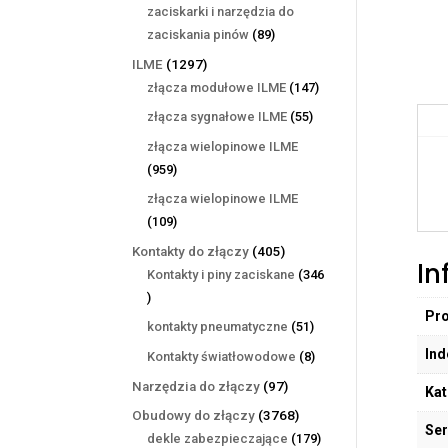
produktów
zaciskarki i narzędzia do
89
zaciskania pinów
89
produktów
1297
ILME
1297
produktów
147
złącza modułowe ILME
147
produktów
55
złącza sygnałowe ILME
55
produktów
złącza wielopinowe ILME
959
959
produktów
złącza wielopinowe ILME
109
109
produktów
405
Kontakty do złączy
405
In
produktów
Kontakty i piny zaciskane
346
346
Pr
produktów
51
kontakty pneumatyczne
51
produktów
Ind
8
Kontakty światłowodowe
8
produktów
97
Narzędzia do złączy
97
Kat
produktów
3768
Obudowy do złączy
3768
Ser
produktów
179
dekle zabezpieczające
179