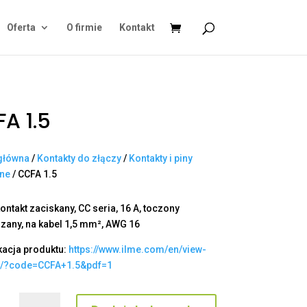
Oferta
O firmie
Kontakt
A 1.5
główna
/
Kontakty do złączy
/
Kontakty i piny
ane
/ CCFA 1.5
ontakt zaciskany, CC seria, 16 A, toczony
zany, na kabel 1,5 mm², AWG 16
kacja produktu:
https://www.ilme.com/en/view-
t/?code=CCFA+1.5&pdf=1
ilość