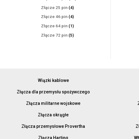
produktów
4
Złącze 25 pin
4
produkty
4
Złącze 46 pin
4
produkty
1
Złącze 64 pin
1
produkt
5
Złącze 72 pin
5
produktów
Wiązki kablowe
Złącza dla przemysłu spożywczego
Złącza militarne wojskowe
Złącza okrągłe
Złącza przemysłowe Provertha
Z
Złącza Harting
Wt