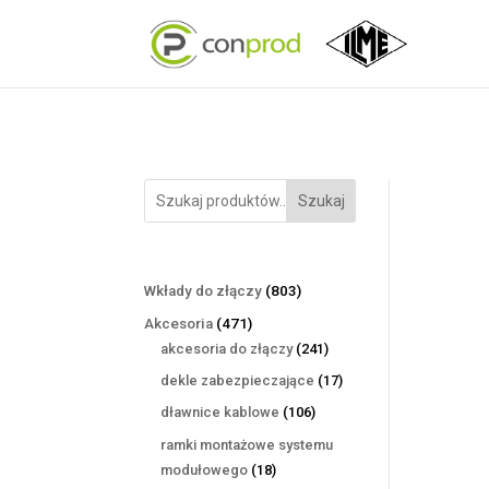
Szukaj
803
Wkłady do złączy
803
produkty
471
Akcesoria
471
produktów
241
akcesoria do złączy
241
produktów
17
dekle zabezpieczające
17
produktów
106
dławnice kablowe
106
produktów
ramki montażowe systemu
18
modułowego
18