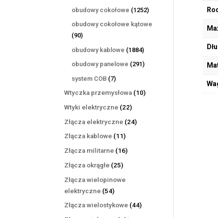
produktów
1252
Rod
obudowy cokołowe
1252
produkty
obudowy cokołowe kątowe
Max
90
90
produktów
Dłu
1884
obudowy kablowe
1884
produkty
291
obudowy panelowe
291
Mat
produktów
7
system COB
7
Wa
produktów
10
Wtyczka przemysłowa
10
produktów
22
Wtyki elektryczne
22
produkty
24
Złącza elektryczne
24
produkty
11
Złącza kablowe
11
produktów
16
Złącza militarne
16
produktów
25
Złącza okrągłe
25
produktów
Złącza wielopinowe
54
elektryczne
54
produkty
44
Złącza wielostykowe
44
produkty