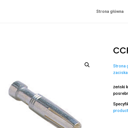
Strona główna
CCF
Strona 
zacisk
żeński k
posrebr
Specyfi
produc