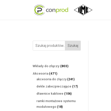
Szukaj
803
Wkłady do złączy
803
produkty
471
Akcesoria
471
produktów
241
akcesoria do złączy
241
produktów
17
dekle zabezpieczające
17
produktów
106
dławnice kablowe
106
produktów
ramki montażowe systemu
18
modułowego
18