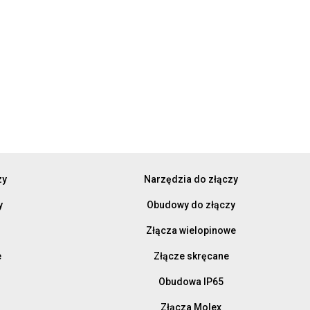
zy
Narzędzia do złączy
y
Obudowy do złączy
Złącza wielopinowe
e
Złącze skręcane
Obudowa IP65
Złącza Molex