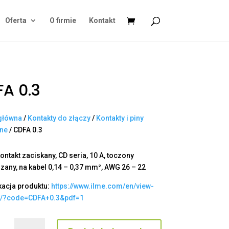
Oferta
O firmie
Kontakt
A 0.3
główna
/
Kontakty do złączy
/
Kontakty i piny
ane
/ CDFA 0.3
ontakt zaciskany, CD seria, 10 A, toczony
zany, na kabel 0,14 – 0,37 mm², AWG 26 – 22
kacja produktu:
https://www.ilme.com/en/view-
t/?code=CDFA+0.3&pdf=1
ilość