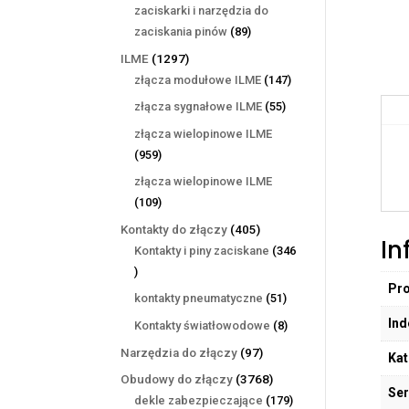
produktów
zaciskarki i narzędzia do
89
zaciskania pinów
89
produktów
1297
ILME
1297
produktów
147
złącza modułowe ILME
147
produktów
55
złącza sygnałowe ILME
55
produktów
złącza wielopinowe ILME
959
959
produktów
złącza wielopinowe ILME
109
109
produktów
405
Kontakty do złączy
405
In
produktów
Kontakty i piny zaciskane
346
346
Pr
produktów
51
kontakty pneumatyczne
51
produktów
Ind
8
Kontakty światłowodowe
8
produktów
97
Narzędzia do złączy
97
Kat
produktów
3768
Obudowy do złączy
3768
Ser
produktów
179
dekle zabezpieczające
179