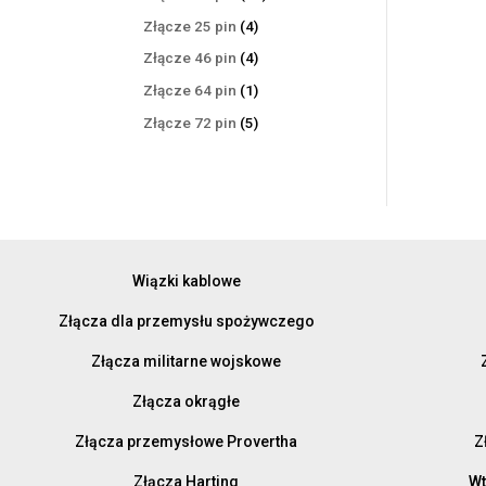
produktów
4
Złącze 25 pin
4
produkty
4
Złącze 46 pin
4
produkty
1
Złącze 64 pin
1
produkt
5
Złącze 72 pin
5
produktów
Wiązki kablowe
Złącza dla przemysłu spożywczego
Złącza militarne wojskowe
Złącza okrągłe
Złącza przemysłowe Provertha
Z
Złącza Harting
Wt