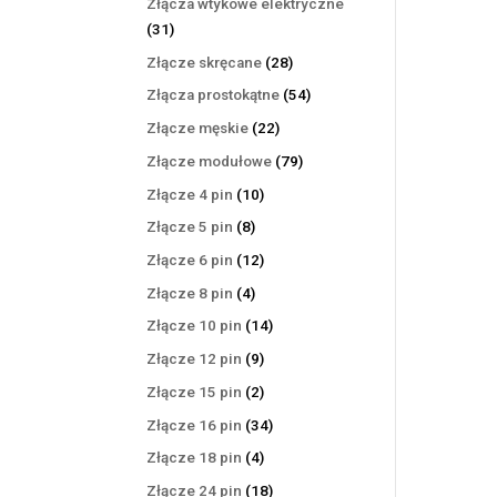
Złącza wtykowe elektryczne
31
31
produktów
28
Złącze skręcane
28
produktów
54
Złącza prostokątne
54
produkty
22
Złącze męskie
22
produkty
79
Złącze modułowe
79
produktów
10
Złącze 4 pin
10
produktów
8
Złącze 5 pin
8
produktów
12
Złącze 6 pin
12
produktów
4
Złącze 8 pin
4
produkty
14
Złącze 10 pin
14
produktów
9
Złącze 12 pin
9
produktów
2
Złącze 15 pin
2
produkty
34
Złącze 16 pin
34
produkty
4
Złącze 18 pin
4
produkty
18
Złącze 24 pin
18