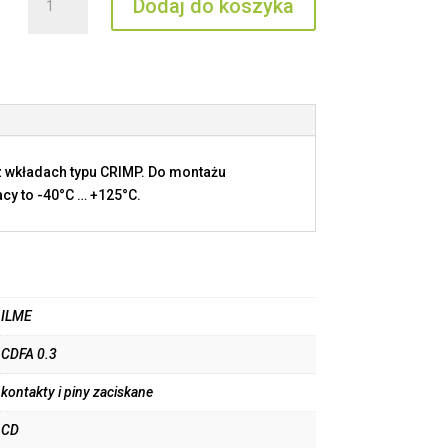
Dodaj do koszyka
CDFA
0.3
 wkładach typu CRIMP. Do montażu
cy to -40°C … +125°C.
ILME
CDFA 0.3
kontakty i piny zaciskane
CD