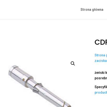
Strona główna
CDF
Strona 
zacisk
żeński k
posrebr
Specyfi
produc