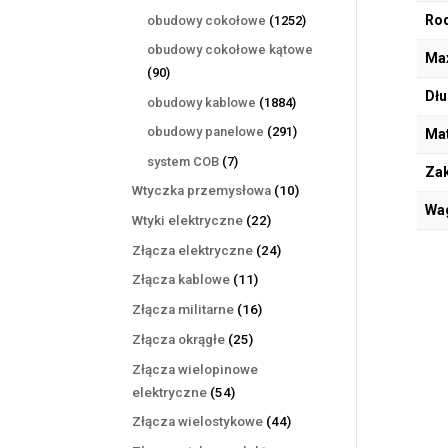
produktów
1252
Rod
obudowy cokołowe
1252
produkty
obudowy cokołowe kątowe
Max
90
90
produktów
Dłu
1884
obudowy kablowe
1884
produkty
291
obudowy panelowe
291
Mat
produktów
7
system COB
7
Zak
produktów
10
Wtyczka przemysłowa
10
Wa
produktów
22
Wtyki elektryczne
22
produkty
24
Złącza elektryczne
24
produkty
11
Złącza kablowe
11
produktów
16
Złącza militarne
16
produktów
25
Złącza okrągłe
25
produktów
Złącza wielopinowe
54
elektryczne
54
produkty
44
Złącza wielostykowe
44
produkty