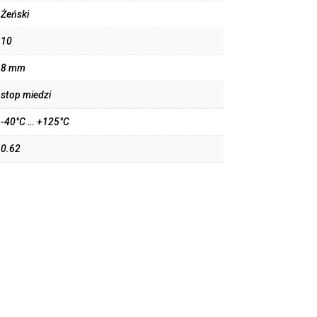
Żeński
10
8 mm
stop miedzi
-40°C … +125°C
0.62