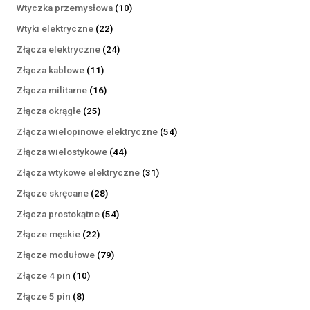
produktów
10
Wtyczka przemysłowa
10
produktów
22
Wtyki elektryczne
22
produkty
24
Złącza elektryczne
24
produkty
11
Złącza kablowe
11
produktów
16
Złącza militarne
16
produktów
25
Złącza okrągłe
25
produktów
54
Złącza wielopinowe elektryczne
54
produkty
44
Złącza wielostykowe
44
produkty
31
Złącza wtykowe elektryczne
31
produktów
28
Złącze skręcane
28
produktów
54
Złącza prostokątne
54
produkty
22
Złącze męskie
22
produkty
79
Złącze modułowe
79
produktów
10
Złącze 4 pin
10
produktów
8
Złącze 5 pin
8