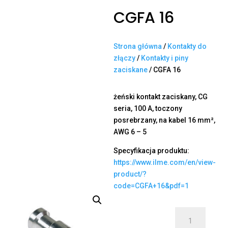
CGFA 16
Strona główna
/
Kontakty do
złączy
/
Kontakty i piny
zaciskane
/ CGFA 16
żeński kontakt zaciskany, CG
seria, 100 A, toczony
posrebrzany, na kabel 16 mm²,
AWG 6 – 5
Specyfikacja produktu:
https://www.ilme.com/en/view-
product/?
code=CGFA+16&pdf=1
ilość
CGFA