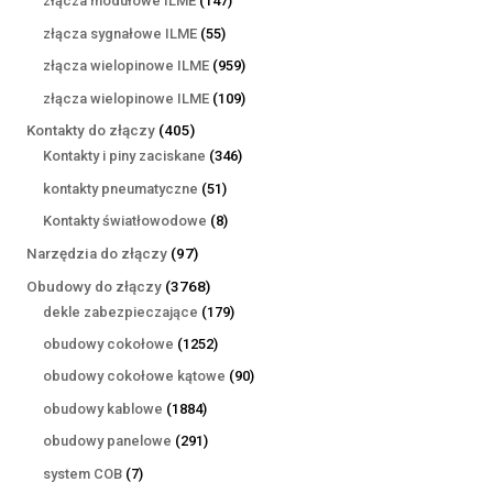
złącza modułowe ILME
147
produktów
55
złącza sygnałowe ILME
55
produktów
959
złącza wielopinowe ILME
959
produktów
109
złącza wielopinowe ILME
109
produktów
405
Kontakty do złączy
405
produktów
346
Kontakty i piny zaciskane
346
produktów
51
kontakty pneumatyczne
51
produktów
8
Kontakty światłowodowe
8
produktów
97
Narzędzia do złączy
97
produktów
3768
Obudowy do złączy
3768
produktów
179
dekle zabezpieczające
179
produktów
1252
obudowy cokołowe
1252
produkty
90
obudowy cokołowe kątowe
90
produktów
1884
obudowy kablowe
1884
produkty
291
obudowy panelowe
291
produktów
7
system COB
7