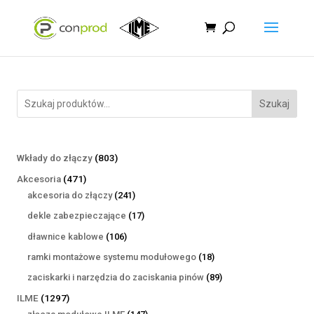
Szukaj
803
Wkłady do złączy
803
produkty
471
Akcesoria
471
produktów
241
akcesoria do złączy
241
produktów
17
dekle zabezpieczające
17
produktów
106
dławnice kablowe
106
produktów
18
ramki montażowe systemu modułowego
18
produktów
89
zaciskarki i narzędzia do zaciskania pinów
89
produktów
1297
ILME
1297
produktów
147