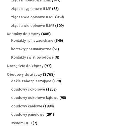
złącza modułowe ILME
147
produktów
55
złącza sygnałowe ILME
55
produktów
959
złącza wielopinowe ILME
959
produktów
109
złącza wielopinowe ILME
109
produktów
405
Kontakty do złączy
405
produktów
346
Kontakty i piny zaciskane
346
produktów
51
kontakty pneumatyczne
51
produktów
8
Kontakty światłowodowe
8
produktów
97
Narzędzia do złączy
97
produktów
3768
Obudowy do złączy
3768
produktów
179
dekle zabezpieczające
179
produktów
1252
obudowy cokołowe
1252
produkty
90
obudowy cokołowe kątowe
90
produktów
1884
obudowy kablowe
1884
produkty
291
obudowy panelowe
291
produktów
7
system COB
7