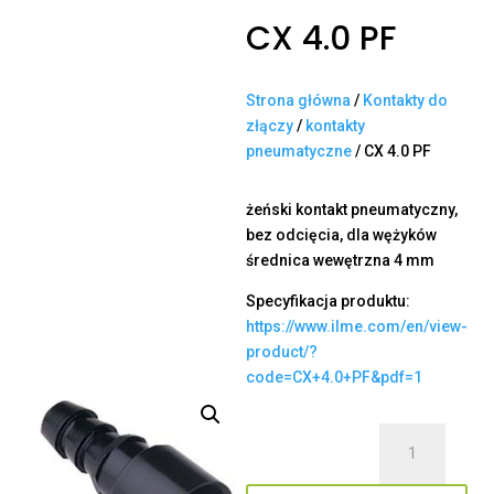
CX 4.0 PF
Strona główna
/
Kontakty do
złączy
/
kontakty
pneumatyczne
/ CX 4.0 PF
żeński kontakt pneumatyczny,
bez odcięcia, dla wężyków
średnica wewętrzna 4 mm
Specyfikacja produktu:
https://www.ilme.com/en/view-
product/?
code=CX+4.0+PF&pdf=1
ilość
CX
4.0