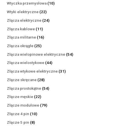
produktów
10
Wtyczka przemysłowa
10
produktów
22
Wtyki elektryczne
22
produkty
24
Złącza elektryczne
24
produkty
11
Złącza kablowe
11
produktów
16
Złącza militarne
16
produktów
25
Złącza okrągłe
25
produktów
54
Złącza wielopinowe elektryczne
54
produkty
44
Złącza wielostykowe
44
produkty
31
Złącza wtykowe elektryczne
31
produktów
28
Złącze skręcane
28
produktów
54
Złącza prostokątne
54
produkty
22
Złącze męskie
22
produkty
79
Złącze modułowe
79
produktów
10
Złącze 4 pin
10
produktów
8
Złącze 5 pin
8