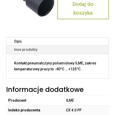
Dodaj do
PF
koszyka
Opis
Inne produkty
Kontakt pneumatczyny poliamidowy ILME, zakres
temperaturowy pracy to -40°C … +125°C.
Informacje dodatkowe
Producent
ILME
Indeks producenta
CX 4.0 PF