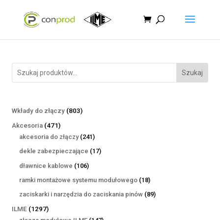
Szukaj
803
Wkłady do złączy
803
produkty
471
Akcesoria
471
produktów
241
akcesoria do złączy
241
produktów
17
dekle zabezpieczające
17
produktów
106
dławnice kablowe
106
produktów
18
ramki montażowe systemu modułowego
18
produktów
89
zaciskarki i narzędzia do zaciskania pinów
89
produktów
1297
ILME
1297
produktów
147