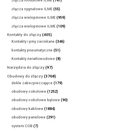
złącza modułowe ILME
147
produktów
55
złącza sygnałowe ILME
55
produktów
959
złącza wielopinowe ILME
959
produktów
109
złącza wielopinowe ILME
109
produktów
405
Kontakty do złączy
405
produktów
346
Kontakty i piny zaciskane
346
produktów
51
kontakty pneumatyczne
51
produktów
8
Kontakty światłowodowe
8
produktów
97
Narzędzia do złączy
97
produktów
3768
Obudowy do złączy
3768
produktów
179
dekle zabezpieczające
179
produktów
1252
obudowy cokołowe
1252
produkty
90
obudowy cokołowe kątowe
90
produktów
1884
obudowy kablowe
1884
produkty
291
obudowy panelowe
291
produktów
7
system COB
7