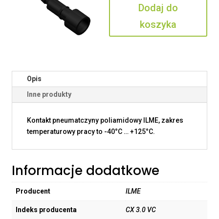
Dodaj do
VC
koszyka
Opis
Inne produkty
Kontakt pneumatczyny poliamidowy ILME, zakres
temperaturowy pracy to -40°C … +125°C.
Informacje dodatkowe
Producent
ILME
Indeks producenta
CX 3.0 VC