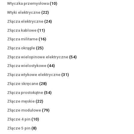
produktów
10
Wtyczka przemysłowa
10
produktów
22
Wtyki elektryczne
22
produkty
24
Złącza elektryczne
24
produkty
11
Złącza kablowe
11
produktów
16
Złącza militarne
16
produktów
25
Złącza okrągłe
25
produktów
54
Złącza wielopinowe elektryczne
54
produkty
44
Złącza wielostykowe
44
produkty
31
Złącza wtykowe elektryczne
31
produktów
28
Złącze skręcane
28
produktów
54
Złącza prostokątne
54
produkty
22
Złącze męskie
22
produkty
79
Złącze modułowe
79
produktów
10
Złącze 4 pin
10
produktów
8
Złącze 5 pin
8