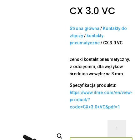
CX 3.0 VC
Strona główna
/
Kontakty do
złączy
/
kontakty
pneumatyczne
/ CX 3.0 VC
żeński kontakt pneumatyczny,
z odcięciem, dla wężyków
średnica wewętrzna 3 mm
Specyfikacja produktu:
https://www.ilme.com/en/view-
product/?
code=CX+3.0+VC&pdf=1
ilość
CX
3.0