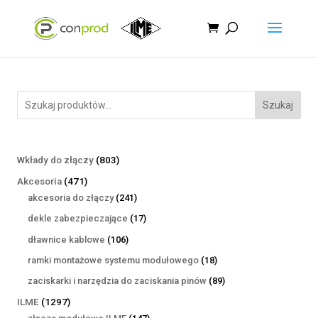
Szukaj
803
Wkłady do złączy
803
produkty
471
Akcesoria
471
produktów
241
akcesoria do złączy
241
produktów
17
dekle zabezpieczające
17
produktów
106
dławnice kablowe
106
produktów
18
ramki montażowe systemu modułowego
18
produktów
89
zaciskarki i narzędzia do zaciskania pinów
89
produktów
1297
ILME
1297
produktów
147