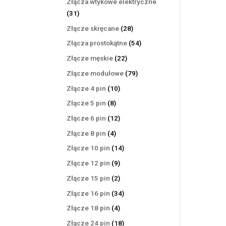
Złącza wtykowe elektryczne
31
31
produktów
28
Złącze skręcane
28
produktów
54
Złącza prostokątne
54
produkty
22
Złącze męskie
22
produkty
79
Złącze modułowe
79
produktów
10
Złącze 4 pin
10
produktów
8
Złącze 5 pin
8
produktów
12
Złącze 6 pin
12
produktów
4
Złącze 8 pin
4
produkty
14
Złącze 10 pin
14
produktów
9
Złącze 12 pin
9
produktów
2
Złącze 15 pin
2
produkty
34
Złącze 16 pin
34
produkty
4
Złącze 18 pin
4
produkty
18
Złącze 24 pin
18