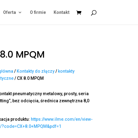
Oferta
O firmie
Kontakt
 8.0 MPQM
główna
/
Kontakty do złączy
/
kontakty
tyczne
/ CX 8.0 MPQM
ontakt pneumatyczny metalowy, prosty, seria
itting”, bez odcięcia, średnica zewnętrzna 8,0
kacja produktu:
https://www.ilme.com/en/view-
t/?code=CX+8.0+MPQM&pdf=1