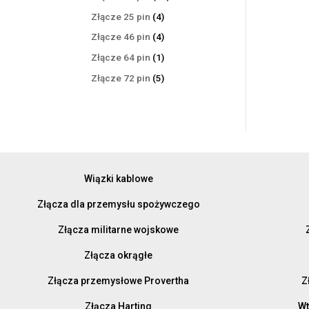
produktów
4
Złącze 25 pin
4
produkty
4
Złącze 46 pin
4
produkty
1
Złącze 64 pin
1
produkt
5
Złącze 72 pin
5
produktów
Wiązki kablowe
Złącza dla przemysłu spożywczego
Złącza militarne wojskowe
Złącza okrągłe
Złącza przemysłowe Provertha
Z
Złącza Harting
Wt