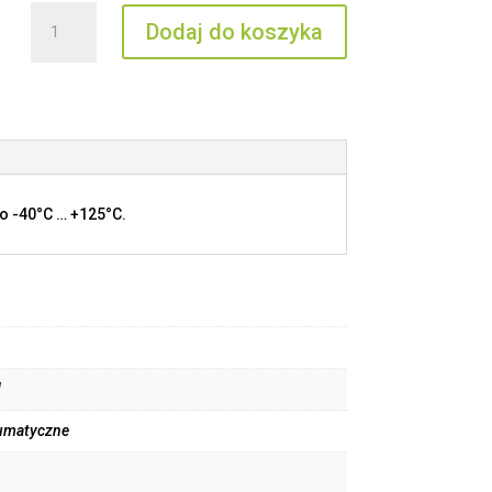
ilość
Dodaj do koszyka
CX
8.0
MPQM
o -40°C … +125°C.
M
umatyczne