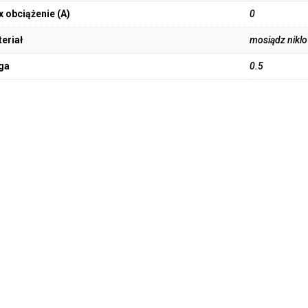
 obciążenie (A)
0
eriał
mosiądz nikl
ga
0.5