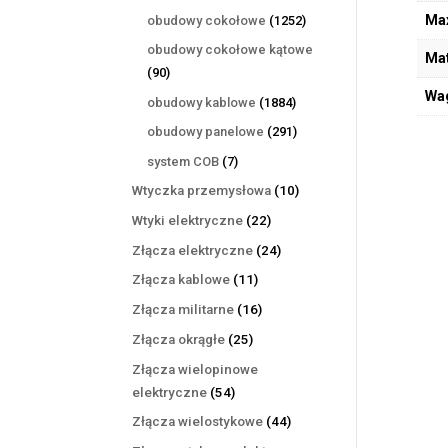
produktów
1252
Max
obudowy cokołowe
1252
produkty
obudowy cokołowe kątowe
Mat
90
90
produktów
Wa
1884
obudowy kablowe
1884
produkty
291
obudowy panelowe
291
produktów
7
system COB
7
produktów
10
Wtyczka przemysłowa
10
produktów
22
Wtyki elektryczne
22
produkty
24
Złącza elektryczne
24
produkty
11
Złącza kablowe
11
produktów
16
Złącza militarne
16
produktów
25
Złącza okrągłe
25
produktów
Złącza wielopinowe
54
elektryczne
54
produkty
44
Złącza wielostykowe
44
produkty