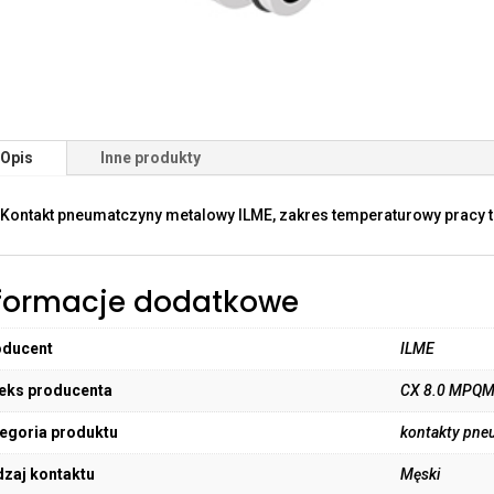
Opis
Inne produkty
Kontakt pneumatczyny metalowy ILME, zakres temperaturowy pracy t
formacje dodatkowe
oducent
ILME
eks producenta
CX 8.0 MPQ
egoria produktu
kontakty pne
zaj kontaktu
Męski