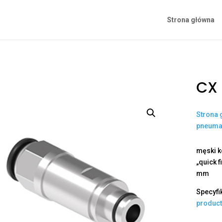
Strona główna
CX
Strona 
pneuma
męski k
„quick f
mm
Specyfi
produc