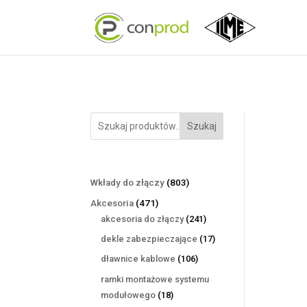
Szukaj
803
Wkłady do złączy
803
produkty
471
Akcesoria
471
produktów
241
akcesoria do złączy
241
produktów
17
dekle zabezpieczające
17
produktów
106
dławnice kablowe
106
produktów
ramki montażowe systemu
18
modułowego
18