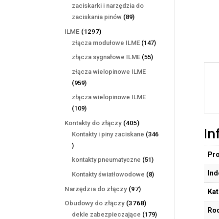
produktów
zaciskarki i narzędzia do
89
zaciskania pinów
89
produktów
1297
ILME
1297
produktów
147
złącza modułowe ILME
147
produktów
55
złącza sygnałowe ILME
55
produktów
złącza wielopinowe ILME
959
959
produktów
złącza wielopinowe ILME
109
109
produktów
405
Kontakty do złączy
405
In
produktów
Kontakty i piny zaciskane
346
346
Pr
produktów
51
kontakty pneumatyczne
51
produktów
Ind
8
Kontakty światłowodowe
8
produktów
97
Narzędzia do złączy
97
Kat
produktów
3768
Obudowy do złączy
3768
Rod
produktów
179
dekle zabezpieczające
179