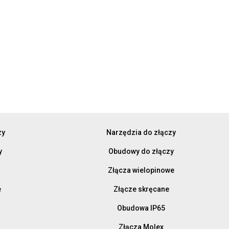
zy
Narzędzia do złączy
y
Obudowy do złączy
Złącza wielopinowe
e
Złącze skręcane
Obudowa IP65
Złącza Molex